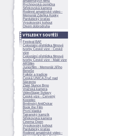
amatérských filmů
Rychnovská osmička
Střekovská kamera
Rodinné amatérské video -
Memoriál Zdeňka Kopky
Pardubický kraťas
Vysokovský kohout
Okem dobrodruha
Festival BAF
Celostátní přehlídka filmové
tvorby České vize - České
vize
Celostátní přehlídka filmové
tvorby České vize - Malé vize
ARSfilm
Juniorfilm - Memoriál Jiřího
Beneše
Folklór a tradície
Česká UNICA Zruč nad
Sázavou
Zlaté Slunce Brno
Vrážská kamera
VideoStage Svitavy
České vize - Červený
Kostelec
Brněnský AntiOskar
Book the Film
První klapka
Tatranský kamzík
Střekovská kamera
Cinema Open
Vysokovský kohout
Pardubický kraťas
Rodinné amatérské video -