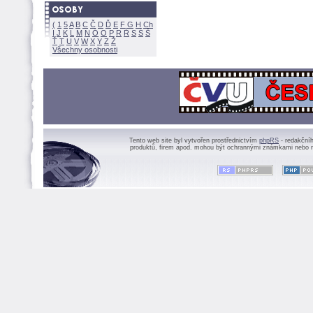
(
1
5
A
B
C
Č
D
Ď
E
F
G
H
Ch
I
J
K
L
M
N
Ó
O
P
R
Ř
S
Ś
Ť
T
U
V
W
X
Y
Z
Všechny osobnosti
Tento web site byl vytvořen prostřednictvím
phpRS
- redakční
produktů, firem apod. mohou být ochrannými známkami nebo r