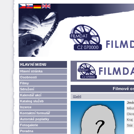
Hlavní stránka
Osobnosti
Filmy
Filmové os
Sdružení
Kalendář akcí
[Zpět]
Katalog služeb
Jmé
Inzerce
Měst
Kontaktní formulář
Okr
Autorské poplatky
Kraj
Fotogalerie
Stát
Poradna