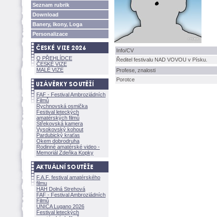
Seznam rubrik
Download
Banery, Ikony, Loga
Personalizace
Info/CV
O PŘEHLÍDCE
Ředitel festivalu NAD VOVOU v Písku.
ČESKÉ VIZE
MALÉ VIZE
Profese, znalosti
Porotce
FAF - Festival Ambroziádních
Filmů
Rychnovská osmička
Festival leteckých
amatérských filmů
Střekovská kamera
Vysokovský kohout
Pardubický kraťas
Okem dobrodruha
Rodinné amatérské video -
Memoriál Zdeňka Kopky
F.A.F. festival amatérského
filmu
HAH Dolná Strehov
FAF - Festival Ambroziádních
Filmů
UNICA Lugano 2026
Festival leteckých