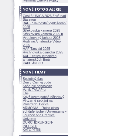
Memoriál Zdeňka Kopky
Česká UNICA 2026 Zruč nad
Sázavou
BAF - Slavnostní vyhlašování
2025
Střekovská kamera 2025
Střekovská kamera 2025 II
Vysokovský kohout 2025
Rodinné Amatérské Video
2025
HAF Tanvald 2025
Rychnovská osmička 2025
XXI. Festival leteckých
amatérských filmů
KAPITÁN KID
Společný čas
Deň v Čiernej vode
Snáď nie naposledy
Vznik TANAP-u
Ellie
Když kvete pcháč bělohlavý
Výtvarné setkání na
Prostřední Bečvě
ARMONÍA – Reise eines
schöpferisch
en Universums •
Journey of a Creative
Universe
DURCHDRUNGEN
·
INFUSED
KATOPTRIK