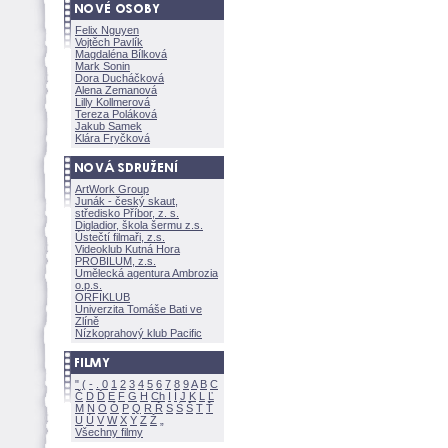
Felix Nguyen
Vojtěch Pavlík
Magdaléna Bílkov
Mark Sonin
Dora Ducháčkov
Alena Zemanov
Lilly Kollmerov
Tereza Polákov
Jakub Samek
Klára Fryčkov
ArtWork Group
Junák - český skaut,
středisko Příbor, z. s.
Digladior, škola šermu z.s.
Ústečtí filmaři, z.s.
Videoklub Kutná Hora
PROBILUM, z.s.
Umělecká agentura Ambrozia
o.p.s.
ORFIKLUB
Univerzita Tomáše Bati ve
Zlíně
Nízkoprahový klub Pacific
"
(
-
.
0
1
2
3
4
5
6
7
8
9
A
B
C
Č
D
Ď
E
F
G
H
Ch
I
Í
J
K
L
Ľ
M
N
O
Ó
P
Q
R
Ř
S
Ś
T
Ť
U
Ú
V
W
X
Y
Z
Všechny filmy