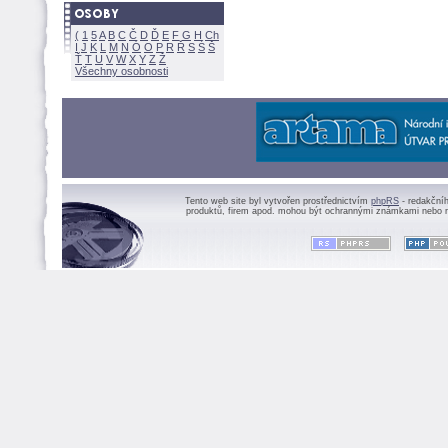
(
1
5
A
B
C
Č
D
Ď
E
F
G
H
Ch
I
J
K
L
M
N
Ó
O
P
R
Ř
S
Ś
Ť
T
U
V
W
X
Y
Z
Všechny osobnosti
Tento web site byl vytvořen prostřednictvím
phpRS
- redakční
produktů, firem apod. mohou být ochrannými známkami nebo r