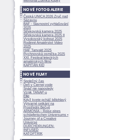
Memoriál Zdeňka Kopky
Česká UNICA 2026 Zruč nad
Sázavou
BAF - Slavnostní vyhlašování
2025
Střekovská kamera 2025
Střekovská kamera 2025 II
Vysokovský kohout 2025
Rodinné Amatérské Video
2025
HAF Tanvald 2025
Rychnovská osmička 2025
XXI. Festival leteckých
amatérských filmů
KAPITÁN KID
Společný čas
Deň v Čiernej vode
Snáď nie naposledy
Vznik TANAP-u
Ellie
Když kvete pcháč bělohlavý
Výtvarné setkání na
Prostřední Bečvě
ARMONÍA – Reise eines
schöpferisch
en Universums •
Journey of a Creative
Universe
DURCHDRUNGEN
·
INFUSED
KATOPTRIK