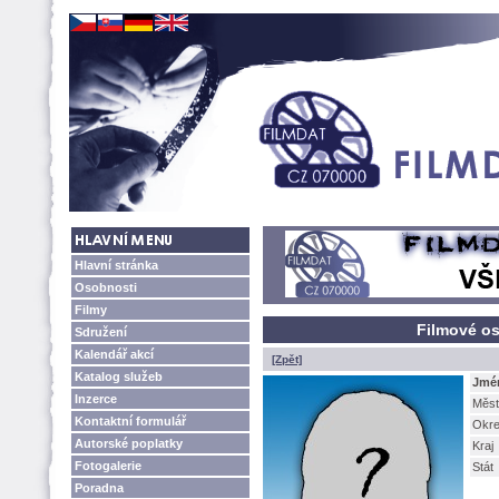
Hlavní stránka
Osobnosti
Filmy
Filmové os
Sdružení
Kalendář akcí
[Zpět]
Katalog služeb
Jmé
Inzerce
Měst
Kontaktní formulář
Okr
Autorské poplatky
Kraj
Fotogalerie
Stát
Poradna