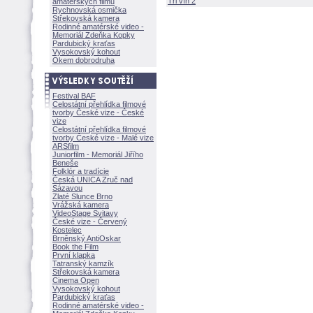
Tři vín 2
amatérských filmů
Rychnovská osmička
Střekovská kamera
Rodinné amatérské video -
Memoriál Zdeňka Kopky
Pardubický kraťas
Vysokovský kohout
Okem dobrodruha
Festival BAF
Celostátní přehlídka filmové
tvorby České vize - České
vize
Celostátní přehlídka filmové
tvorby České vize - Malé vize
ARSfilm
Juniorfilm - Memoriál Jiřího
Beneše
Folklór a tradície
Česká UNICA Zruč nad
Sázavou
Zlaté Slunce Brno
Vrážská kamera
VideoStage Svitavy
České vize - Červený
Kostelec
Brněnský AntiOskar
Book the Film
První klapka
Tatranský kamzík
Střekovská kamera
Cinema Open
Vysokovský kohout
Pardubický kraťas
Rodinné amatérské video -