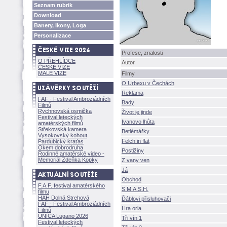
Seznam rubrik
Download
Banery, Ikony, Loga
Personalizace
Profese, znalosti
O PŘEHLÍDCE
Autor
ČESKÉ VIZE
MALÉ VIZE
Filmy
O Urbexu v Čechách
Reklama
FAF - Festival Ambroziádních
Bady
Filmů
Rychnovská osmička
ivot je jinde
Festival leteckých
Ivanovo lhůta
amatérských filmů
Střekovská kamera
Betlémářky
Vysokovský kohout
Felch in flat
Pardubický kraťas
Okem dobrodruha
Postižiny
Rodinné amatérské video -
Memoriál Zdeňka Kopky
Z vany ven
J
Obchod
F.A.F. festival amatérského
S.M.A.S.H.
filmu
HAH Dolná Strehov
Ďáblovi přisluhovači
FAF - Festival Ambroziádních
Hra orla
Filmů
UNICA Lugano 2026
Tři vín 1
Festival leteckých