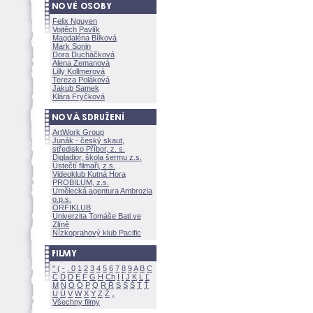
Felix Nguyen
Vojtěch Pavlík
Magdaléna Bílkov
Mark Sonin
Dora Ducháčkov
Alena Zemanov
Lilly Kollmerov
Tereza Polákov
Jakub Samek
Klára Fryčkov
ArtWork Group
Junák - český skaut,
středisko Příbor, z. s.
Digladior, škola šermu z.s.
Ústečtí filmaři, z.s.
Videoklub Kutná Hora
PROBILUM, z.s.
Umělecká agentura Ambrozia
o.p.s.
ORFIKLUB
Univerzita Tomáše Bati ve
Zlíně
Nízkoprahový klub Pacific
"
(
-
.
0
1
2
3
4
5
6
7
8
9
A
B
C
Č
D
Ď
E
F
G
H
Ch
I
Í
J
K
L
Ľ
M
N
O
Ó
P
Q
R
Ř
S
Ś
T
Ť
U
Ú
V
W
X
Y
Z
Všechny filmy