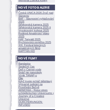
Memoriál Zdeňka Kopky
Česká UNICA 2026 Zruč nad
Sázavou
BAF - Slavnostní vyhlašování
2025
Střekovská kamera 2025
Střekovská kamera 2025 II
Vysokovský kohout 2025
Rodinné Amatérské Video
2025
HAF Tanvald 2025
Rychnovská osmička 2025
XXI. Festival leteckých
amatérských filmů
KAPITÁN KID
Bandaska
Společný čas
Deň v Čiernej vode
Snáď nie naposledy
Vznik TANAP-u
Ellie
Když kvete pcháč bělohlavý
Výtvarné setkání na
Prostřední Bečvě
ARMONÍA – Reise eines
schöpferisch
en Universums •
Journey of a Creative
Universe
DURCHDRUNGEN
·
INFUSED