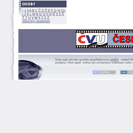
(
1
5
A
B
C
Č
D
Ď
E
F
G
H
Ch
I
J
K
L
M
N
Ó
O
P
R
Ř
S
Ś
Ť
T
U
V
W
X
Y
Z
Všechny osobnosti
Tento web site byl vytvořen prostřednictvím
phpRS
- redakční
produktů, firem apod. mohou být ochrannými známkami nebo r