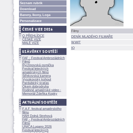
Seznam rubrik
Download
Banery, Ikony, Loga
Personalizace
Filmy
O PŘEHLÍDCE
DENÍK MLADÉHO FILMAŘE
ČESKÉ VIZE
W.WIT
MALÉ VIZE
IQ
FAF - Festival Ambroziádních
Filmů
Rychnovská osmička
Festival leteckých
amatérských filmů
Střekovská kamera
Vysokovský kohout
Pardubický kraťas
Okem dobrodruha
Rodinné amatérské video -
Memoriál Zdeňka Kopky
F.A.F. festival amatérského
filmu
HAH Dolná Strehov
FAF - Festival Ambroziádních
Filmů
UNICA Lugano 2026
Festival leteckých