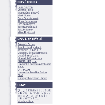
Felix Nguyen
Vojtěch Pavlík
Magdaléna Bílkov
Mark Sonin
Dora Ducháčkov
Alena Zemanov
Lilly Kollmerov
Tereza Polákov
Jakub Samek
Klára Fryčkov
ArtWork Group
Junák - český skaut,
středisko Příbor, z. s.
Digladior, škola šermu z.s.
Ústečtí filmaři, z.s.
Videoklub Kutná Hora
PROBILUM, z.s.
Umělecká agentura Ambrozia
o.p.s.
ORFIKLUB
Univerzita Tomáše Bati ve
Zlíně
Nízkoprahový klub Pacific
"
(
-
.
0
1
2
3
4
5
6
7
8
9
A
B
C
Č
D
Ď
E
F
G
H
Ch
I
Í
J
K
L
Ľ
M
N
O
Ó
P
Q
R
Ř
S
Ś
T
Ť
U
Ú
V
W
X
Y
Z
Všechny filmy