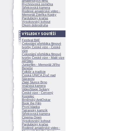
amatérských filmů
Rychnovská osmička
Střekovská kamera
Rodinné amatérské video -
Memoriál Zdeňka Kopky
Pardubický kraťas
Vysokovský kohout
Okem dobrodruha
Festival BAF
Celostátní přehlídka filmové
tvorby České vize - České
vize
Celostátní přehlídka filmové
tvorby České vize - Malé vize
ARSfilm
Juniorfilm - Memoriál Jiřího
Beneše
Folklór a tradície
Česká UNICA Zruč nad
Sázavou
Zlaté Slunce Brno
Vrážská kamera
VideoStage Svitavy
České vize - Červený
Kostelec
Brněnský AntiOskar
Book the Film
První klapka
Tatranský kamzík
Střekovská kamera
Cinema Open
Vysokovský kohout
Pardubický kraťas
Rodinné amatérské video -