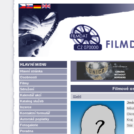
Hlavní stránka
Osobnosti
Filmy
Filmové os
Sdružení
Kalendář akcí
[Zpět]
Katalog služeb
Jmé
Inzerce
Měst
Kontaktní formulář
Okr
Autorské poplatky
Kraj
Fotogalerie
Stát
Poradna