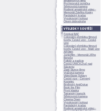
amatérských filmů
Rychnovská osmička
Střekovská kamera
Rodinné amatérské video -
Memoriál Zdeňka Kopky
Pardubický kraťas
Vysokovský kohout
Okem dobrodruha
Festival BAF
Celostátní přehlídka filmové
tvorby České vize - České
vize
Celostátní přehlídka filmové
tvorby České vize - Malé vize
ARSfilm
Juniorfilm - Memoriál Jiřího
Beneše
Folklór a tradície
Česká UNICA Zruč nad
Sázavou
Zlaté Slunce Brno
Vrážská kamera
VideoStage Svitavy
České vize - Červený
Kostelec
Brněnský AntiOskar
Book the Film
První klapka
Tatranský kamzík
Střekovská kamera
Cinema Open
Vysokovský kohout
Pardubický kraťas
Rodinné amatérské video -