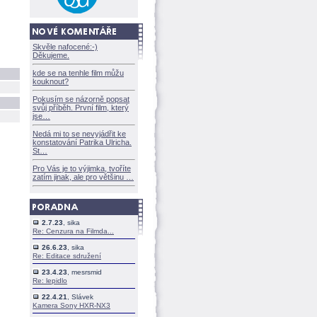
Skvěle nafocené:-)
Děkujeme.
kde se na tenhle film můžu
kouknout?
Pokusím se názorně popsat
svůj příběh. První film, který
jse
Nedá mi to se nevyjádřit ke
konstatování Patrika Ulricha.
St
Pro Vás je to výjimka, tvoříte
zatím jinak, ale pro většinu
2.7.23
, sika
Re: Cenzura na Filmda...
26.6.23
, sika
Re: Editace sdružení
23.4.23
, mesrsmid
Re: lepidlo
22.4.21
, Slávek
Kamera Sony HXR-NX3