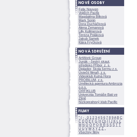
Felix Nguyen
Vojtěch Pavlík
Magdaléna Bílkov
Mark Sonin
Dora Ducháčkov
Alena Zemanov
Lilly Kollmerov
Tereza Polákov
Jakub Samek
Klára Fryčkov
ArtWork Group
Junák - český skaut,
středisko Příbor, z. s.
Digladior, škola šermu z.s.
Ústečtí filmaři, z.s.
Videoklub Kutná Hora
PROBILUM, z.s.
Umělecká agentura Ambrozia
o.p.s.
ORFIKLUB
Univerzita Tomáše Bati ve
Zlíně
Nízkoprahový klub Pacific
"
(
-
.
0
1
2
3
4
5
6
7
8
9
A
B
C
Č
D
Ď
E
F
G
H
Ch
I
Í
J
K
L
Ľ
M
N
O
Ó
P
Q
R
Ř
S
Ś
T
Ť
U
Ú
V
W
X
Y
Z
Všechny filmy