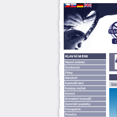
Hlavní stránka
Osobnosti
Filmy
Sdružení
Kalendář akcí
[Zpě
Katalog služeb
Inzerce
Kontaktní formulář
Autorské poplatky
Fotogalerie
Poradna