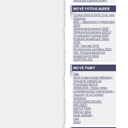
Memoriál Zdeňka Kopky
Česká UNICA 2026 Zruč nad
Sázavou
BAF - Slavnostní vyhlašování
2025
Střekovská kamera 2025
Střekovská kamera 2025 II
Vysokovský kohout 2025
Rodinné Amatérské Video
2025
HAF Tanvald 2025
Rychnovská osmička 2025
XXI. Festival leteckých
amatérských filmů
KAPITÁN KID
Ellie
Když kvete pcháč bělohlavý
Výtvarné setkání na
Prostřední Bečvě
ARMONÍA – Reise eines
schöpferisch
en Universums •
Journey of a Creative
Universe
DURCHDRUNGEN
·
INFUSED
KATOPTRIK
Běžná rutina
Noár NaRuby
Lies
Sprej