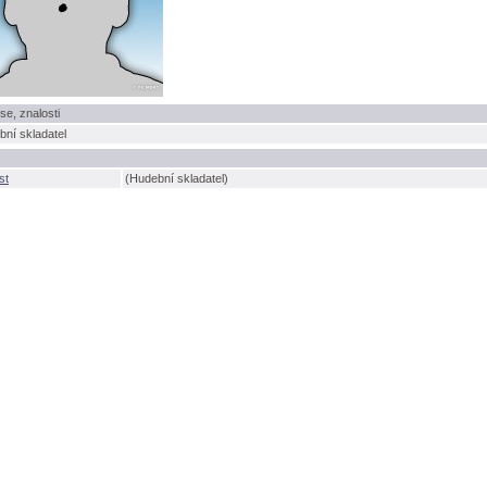
se, znalosti
ní skladatel
st
(Hudební skladatel)