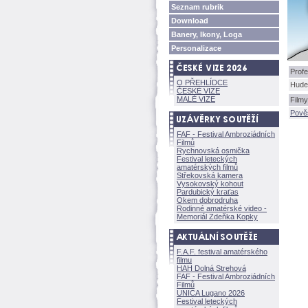
Seznam rubrik
Download
Banery, Ikony, Loga
Personalizace
Profe
O PŘEHLÍDCE
Hudeb
ČESKÉ VIZE
MALÉ VIZE
Filmy
Pově
FAF - Festival Ambroziádních
Filmů
Rychnovská osmička
Festival leteckých
amatérských filmů
Střekovská kamera
Vysokovský kohout
Pardubický kraťas
Okem dobrodruha
Rodinné amatérské video -
Memoriál Zdeňka Kopky
F.A.F. festival amatérského
filmu
HAH Dolná Strehov
FAF - Festival Ambroziádních
Filmů
UNICA Lugano 2026
Festival leteckých