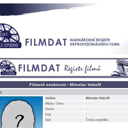
Filmové osobnosti › Miroslav Vobořil
t]
Jméno
Miroslav Vobořil
Město / Obec
-
Okres
-
Kraj
-
Stát
Česká republika