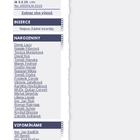
3.2.19
, csfv
Re: ARSFILM 2019
Zobraz více výpisů
Nejsou žádné inzeráty.
Denis Laco
Natalie Fišerov
Tereza Morávkov
David Kos
Tomáš Hazuka
Marek Fedrsel
Ondřej Herold
Nataniel Milota
Tomáš Ondra
Frederik Černík
Viktorie Jahelkov
Karolina Hovězákov
MUDr. Dušan Červeň
Michal Šimeček
Liliana Lesiak
Ing. Jan Štok
Roman Rakytiak
Tomáš Schön
Kryštof Březina
Zdeněk Kulhánek
Ing. Jan Kadlčík
Jiří Bene
Ing. Emil Pražan