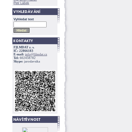
Petr Lášek
Vyhledat text
FILMDAT z. s.
IČ: 22866183
E-mail:
info@filmdat.cz
Tel:
602458782
Skype:
jaroslavsika