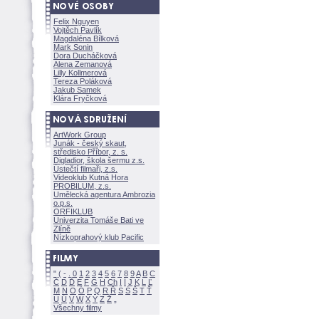
Felix Nguyen
Vojtěch Pavlík
Magdaléna Bílkov
Mark Sonin
Dora Ducháčkov
Alena Zemanov
Lilly Kollmerov
Tereza Polákov
Jakub Samek
Klára Fryčkov
ArtWork Group
Junák - český skaut,
středisko Příbor, z. s.
Digladior, škola šermu z.s.
Ústečtí filmaři, z.s.
Videoklub Kutná Hora
PROBILUM, z.s.
Umělecká agentura Ambrozia
o.p.s.
ORFIKLUB
Univerzita Tomáše Bati ve
Zlíně
Nízkoprahový klub Pacific
"
(
-
.
0
1
2
3
4
5
6
7
8
9
A
B
C
Č
D
Ď
E
F
G
H
Ch
I
Í
J
K
L
Ľ
M
N
O
Ó
P
Q
R
Ř
S
Ś
T
Ť
U
Ú
V
W
X
Y
Z
Všechny filmy