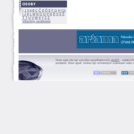
(
1
5
A
B
C
Č
D
Ď
E
F
G
H
Ch
I
J
K
L
M
N
Ó
O
P
R
Ř
S
Ś
Ť
T
U
V
W
X
Y
Z
Všechny osobnosti
Tento web site byl vytvořen prostřednictvím
phpRS
- redakční
produktů, firem apod. mohou být ochrannými známkami nebo r