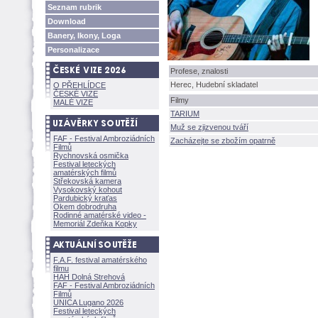
Seznam rubrik
Download
Banery, Ikony, Loga
Personalizace
Profese, znalosti
Herec, Hudební skladatel
O PŘEHLÍDCE
ČESKÉ VIZE
Filmy
MALÉ VIZE
TARIUM
Muž se zjizvenou tváří
FAF - Festival Ambroziádních
Zacházejte se zbožím opatrně
Filmů
Rychnovská osmička
Festival leteckých
amatérských filmů
Střekovská kamera
Vysokovský kohout
Pardubický kraťas
Okem dobrodruha
Rodinné amatérské video -
Memoriál Zdeňka Kopky
F.A.F. festival amatérského
filmu
HAH Dolná Strehov
FAF - Festival Ambroziádních
Filmů
UNICA Lugano 2026
Festival leteckých