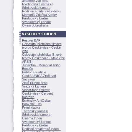
amatérských filmů
Rychnovská osmička
Střekovská kamera
Rodinné amatérské video -
Memoriál Zdeňka Kopky
Pardubický kraťas
Vysokovský kohout
Okem dobrodruha
Festival BAF
Celostátní přehlídka filmové
tvorby České vize - České
vize
Celostátní přehlídka filmové
tvorby České vize - Malé vize
ARSfilm
Juniorfilm - Memoriál Jiřího
Beneše
Folklór a tradície
Česká UNICA Zruč nad
Sázavou
Zlaté Slunce Brno
Vrážská kamera
VideoStage Svitavy
České vize - Červený
Kostelec
Brněnský AntiOskar
Book the Film
První klapka
Tatranský kamzík
Střekovská kamera
Cinema Open
Vysokovský kohout
Pardubický kraťas
Rodinné amatérské video -