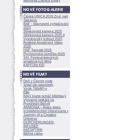
Memoriál Zdeňka Kopky
Česká UNICA 2026 Zruč nad
Sázavou
BAF - Slavnostní vyhlašování
2025
Střekovská kamera 2025
Střekovská kamera 2025 II
Vysokovský kohout 2025
Rodinné Amatérské Video
2025
HAF Tanvald 2025
Rychnovská osmička 2025
XXI. Festival leteckých
amatérských filmů
KAPITÁN KID
Deň v Čiernej vode
Snáď nie naposledy
Vznik TANAP-u
Ellie
Když kvete pcháč bělohlavý
Výtvarné setkání na
Prostřední Bečvě
ARMONÍA – Reise eines
schöpferisch
en Universums •
Journey of a Creative
Universe
DURCHDRUNGEN
·
INFUSED
KATOPTRIK
Běžná rutina