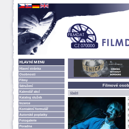
Hlavní stránka
Osobnosti
Filmy
Filmové osobn
Sdružení
Kalendář akcí
[Zpět]
Katalog služeb
Inzerce
Kontaktní formulář
Autorské poplatky
Fotogalerie
Poradna