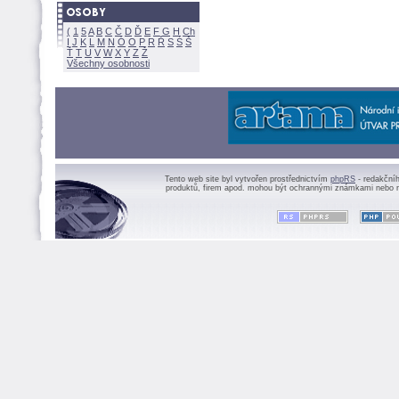
(
1
5
A
B
C
Č
D
Ď
E
F
G
H
Ch
I
J
K
L
M
N
Ó
O
P
R
Ř
S
Ś
Ť
T
U
V
W
X
Y
Z
Všechny osobnosti
Tento web site byl vytvořen prostřednictvím
phpRS
- redakční
produktů, firem apod. mohou být ochrannými známkami nebo r