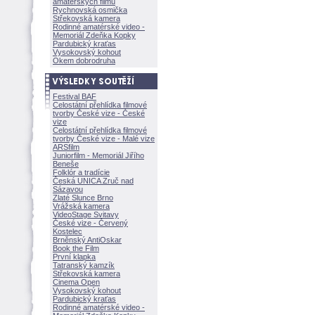
amatérských filmů
Rychnovská osmička
Střekovská kamera
Rodinné amatérské video -
Memoriál Zdeňka Kopky
Pardubický kraťas
Vysokovský kohout
Okem dobrodruha
Festival BAF
Celostátní přehlídka filmové
tvorby České vize - České
vize
Celostátní přehlídka filmové
tvorby České vize - Malé vize
ARSfilm
Juniorfilm - Memoriál Jiřího
Beneše
Folklór a tradície
Česká UNICA Zruč nad
Sázavou
Zlaté Slunce Brno
Vrážská kamera
VideoStage Svitavy
České vize - Červený
Kostelec
Brněnský AntiOskar
Book the Film
První klapka
Tatranský kamzík
Střekovská kamera
Cinema Open
Vysokovský kohout
Pardubický kraťas
Rodinné amatérské video -