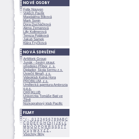
Felix Nguyen
Vojtěch Pavlík
Magdaléna Bílkov
Mark Sonin
Dora Ducháčkov
Alena Zemanov
Lilly Kollmerov
Tereza Polákov
Jakub Samek
Klára Fryčkov
ArtWork Group
Junák - český skaut,
středisko Příbor, z. s.
Digladior, škola šermu z.s.
Ústečtí filmaři, z.s.
Videoklub Kutná Hora
PROBILUM, z.s.
Umělecká agentura Ambrozia
o.p.s.
ORFIKLUB
Univerzita Tomáše Bati ve
Zlíně
Nízkoprahový klub Pacific
"
(
-
.
0
1
2
3
4
5
6
7
8
9
A
B
C
Č
D
Ď
E
F
G
H
Ch
I
Í
J
K
L
Ľ
M
N
O
Ó
P
Q
R
Ř
S
Ś
T
Ť
U
Ú
V
W
X
Y
Z
Všechny filmy