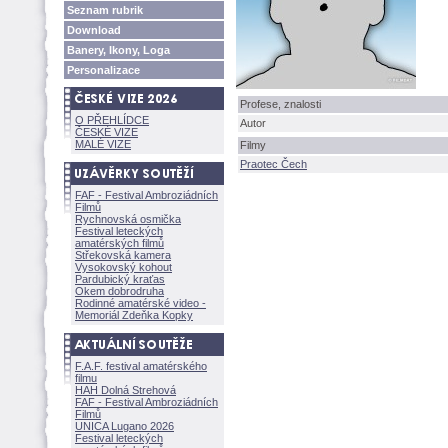
Seznam rubrik
Download
Banery, Ikony, Loga
Personalizace
Profese, znalosti
O PŘEHLÍDCE
Autor
ČESKÉ VIZE
MALÉ VIZE
Filmy
Praotec Čech
FAF - Festival Ambroziádních
Filmů
Rychnovská osmička
Festival leteckých
amatérských filmů
Střekovská kamera
Vysokovský kohout
Pardubický kraťas
Okem dobrodruha
Rodinné amatérské video -
Memoriál Zdeňka Kopky
F.A.F. festival amatérského
filmu
HAH Dolná Strehov
FAF - Festival Ambroziádních
Filmů
UNICA Lugano 2026
Festival leteckých