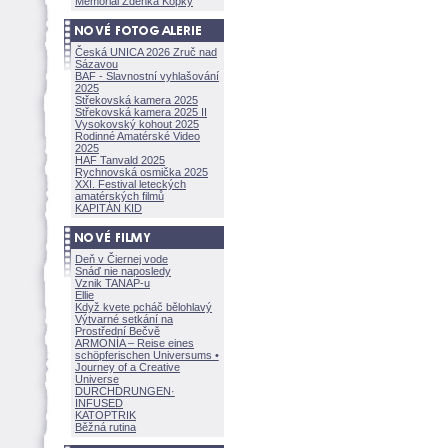
Memoriál Zdeňka Kopky
Česká UNICA 2026 Zruč nad
Sázavou
BAF - Slavnostní vyhlašování
2025
Střekovská kamera 2025
Střekovská kamera 2025 II
Vysokovský kohout 2025
Rodinné Amatérské Video
2025
HAF Tanvald 2025
Rychnovská osmička 2025
XXI. Festival leteckých
amatérských filmů
KAPITÁN KID
Deň v Čiernej vode
Snáď nie naposledy
Vznik TANAP-u
Ellie
Když kvete pcháč bělohlavý
Výtvarné setkání na
Prostřední Bečvě
ARMONÍA – Reise eines
schöpferisch
en Universums •
Journey of a Creative
Universe
DURCHDRUNGEN
·
INFUSED
KATOPTRIK
Běžná rutina