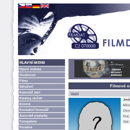
Hlavní stránka
Osobnosti
Filmy
Filmové o
Sdružení
Kalendář akcí
[Zpět]
Katalog služeb
Jmé
Inzerce
Měst
Kontaktní formulář
Okr
Autorské poplatky
Kraj
Fotogalerie
Stát
Poradna