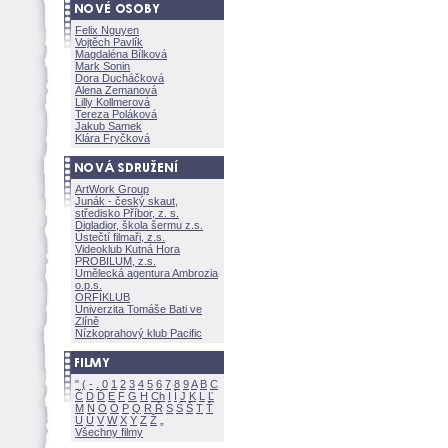
Felix Nguyen
Vojtěch Pavlík
Magdaléna Bílkov
Mark Sonin
Dora Ducháčkov
Alena Zemanov
Lilly Kollmerov
Tereza Polákov
Jakub Samek
Klára Fryčkov
ArtWork Group
Junák - český skaut,
středisko Příbor, z. s.
Digladior, škola šermu z.s.
Ústečtí filmaři, z.s.
Videoklub Kutná Hora
PROBILUM, z.s.
Umělecká agentura Ambrozia
o.p.s.
ORFIKLUB
Univerzita Tomáše Bati ve
Zlíně
Nízkoprahový klub Pacific
"
(
-
.
0
1
2
3
4
5
6
7
8
9
A
B
C
Č
D
Ď
E
F
G
H
Ch
I
Í
J
K
L
Ľ
M
N
O
Ó
P
Q
R
Ř
S
Ś
T
Ť
U
Ú
V
W
X
Y
Z
Všechny filmy