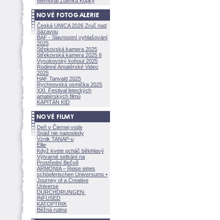
Memoriál Zdeňka Kopky
Česká UNICA 2026 Zruč nad
Sázavou
BAF - Slavnostní vyhlašování
2025
Střekovská kamera 2025
Střekovská kamera 2025 II
Vysokovský kohout 2025
Rodinné Amatérské Video
2025
HAF Tanvald 2025
Rychnovská osmička 2025
XXI. Festival leteckých
amatérských filmů
KAPITÁN KID
Deň v Čiernej vode
Snáď nie naposledy
Vznik TANAP-u
Ellie
Když kvete pcháč bělohlavý
Výtvarné setkání na
Prostřední Bečvě
ARMONÍA – Reise eines
schöpferisch
en Universums •
Journey of a Creative
Universe
DURCHDRUNGEN
·
INFUSED
KATOPTRIK
Běžná rutina