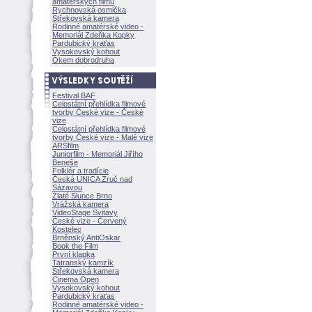
amatérských filmů
Rychnovská osmička
Střekovská kamera
Rodinné amatérské video -
Memoriál Zdeňka Kopky
Pardubický kraťas
Vysokovský kohout
Okem dobrodruha
Festival BAF
Celostátní přehlídka filmové
tvorby České vize - České
vize
Celostátní přehlídka filmové
tvorby České vize - Malé vize
ARSfilm
Juniorfilm - Memoriál Jiřího
Beneše
Folklór a tradície
Česká UNICA Zruč nad
Sázavou
Zlaté Slunce Brno
Vrážská kamera
VideoStage Svitavy
České vize - Červený
Kostelec
Brněnský AntiOskar
Book the Film
První klapka
Tatranský kamzík
Střekovská kamera
Cinema Open
Vysokovský kohout
Pardubický kraťas
Rodinné amatérské video -