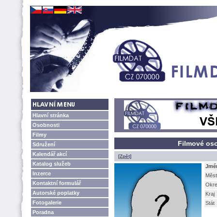
Hlavní stránka
Osobnosti
Filmy
Filmové os
Sdružení
Kalendář akcí
[Zpět]
Katalog služeb
Jmé
Inzerce
Měst
Kontaktní formulář
Okr
Autorské poplatky
Kraj
Fotogalerie
Stát
Poradna