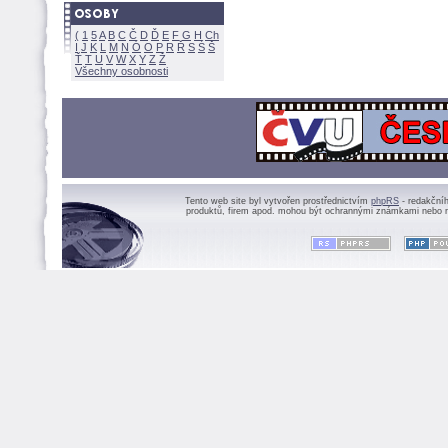
(
1
5
A
B
C
Č
D
Ď
E
F
G
H
Ch
I
J
K
L
M
N
Ó
O
P
R
Ř
S
Ś
Ť
T
U
V
W
X
Y
Z
Všechny osobnosti
Tento web site byl vytvořen prostřednictvím
phpRS
- redakční
produktů, firem apod. mohou být ochrannými známkami nebo r