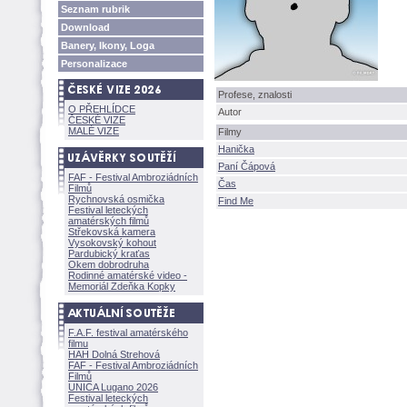
Seznam rubrik
Download
Banery, Ikony, Loga
Personalizace
Profese, znalosti
O PŘEHLÍDCE
Autor
ČESKÉ VIZE
MALÉ VIZE
Filmy
Hanička
Paní Čápov
FAF - Festival Ambroziádních
Čas
Filmů
Rychnovská osmička
Find Me
Festival leteckých
amatérských filmů
Střekovská kamera
Vysokovský kohout
Pardubický kraťas
Okem dobrodruha
Rodinné amatérské video -
Memoriál Zdeňka Kopky
F.A.F. festival amatérského
filmu
HAH Dolná Strehov
FAF - Festival Ambroziádních
Filmů
UNICA Lugano 2026
Festival leteckých