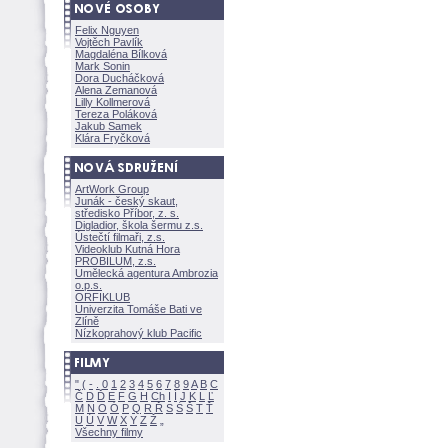
Felix Nguyen
Vojtěch Pavlík
Magdaléna Bílkov
Mark Sonin
Dora Ducháčkov
Alena Zemanov
Lilly Kollmerov
Tereza Polákov
Jakub Samek
Klára Fryčkov
ArtWork Group
Junák - český skaut,
středisko Příbor, z. s.
Digladior, škola šermu z.s.
Ústečtí filmaři, z.s.
Videoklub Kutná Hora
PROBILUM, z.s.
Umělecká agentura Ambrozia
o.p.s.
ORFIKLUB
Univerzita Tomáše Bati ve
Zlíně
Nízkoprahový klub Pacific
"
(
-
.
0
1
2
3
4
5
6
7
8
9
A
B
C
Č
D
Ď
E
F
G
H
Ch
I
Í
J
K
L
Ľ
M
N
O
Ó
P
Q
R
Ř
S
Ś
T
Ť
U
Ú
V
W
X
Y
Z
Všechny filmy