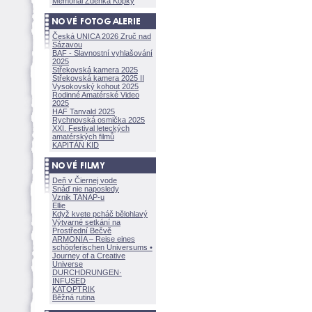
Memoriál Zdeňka Kopky
Česká UNICA 2026 Zruč nad
Sázavou
BAF - Slavnostní vyhlašování
2025
Střekovská kamera 2025
Střekovská kamera 2025 II
Vysokovský kohout 2025
Rodinné Amatérské Video
2025
HAF Tanvald 2025
Rychnovská osmička 2025
XXI. Festival leteckých
amatérských filmů
KAPITÁN KID
Deň v Čiernej vode
Snáď nie naposledy
Vznik TANAP-u
Ellie
Když kvete pcháč bělohlavý
Výtvarné setkání na
Prostřední Bečvě
ARMONÍA – Reise eines
schöpferisch
en Universums •
Journey of a Creative
Universe
DURCHDRUNGEN
·
INFUSED
KATOPTRIK
Běžná rutina