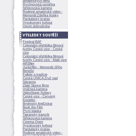
amatérských filmů
Rychnovská osmička
Střekovská kamera
Rodinné amatérské video -
Memoriál Zdeňka Kopky
Pardubický kraťas
Vysokovský kohout
Okem dobrodruha
Festival BAF
Celostátní přehlídka filmové
tvorby České vize - České
vize
Celostátní přehlídka filmové
tvorby České vize - Malé vize
ARSfilm
Juniorfilm - Memoriál Jiřího
Beneše
Folklór a tradície
Česká UNICA Zruč nad
Sázavou
Zlaté Slunce Brno
Vrážská kamera
VideoStage Svitavy
České vize - Červený
Kostelec
Brněnský AntiOskar
Book the Film
První klapka
Tatranský kamzík
Střekovská kamera
Cinema Open
Vysokovský kohout
Pardubický kraťas
Rodinné amatérské video -