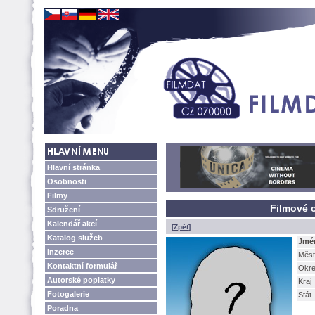
Hlavní stránka
Osobnosti
Filmy
Filmové o
Sdružení
Kalendář akcí
[Zpět]
Katalog služeb
Jmé
Inzerce
Měst
Kontaktní formulář
Okr
Autorské poplatky
Kraj
Fotogalerie
Stát
Poradna