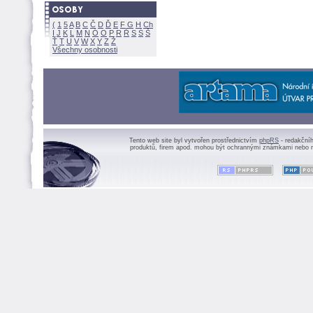
(
1
5
A
B
C
Č
D
Ď
E
F
G
H
Ch
I
J
K
L
M
N
Ó
O
P
R
Ř
S
Ś
Ť
T
U
V
W
X
Y
Z
Všechny osobnosti
Tento web site byl vytvořen prostřednictvím
phpRS
- redakční
produktů, firem apod. mohou být ochrannými známkami nebo r