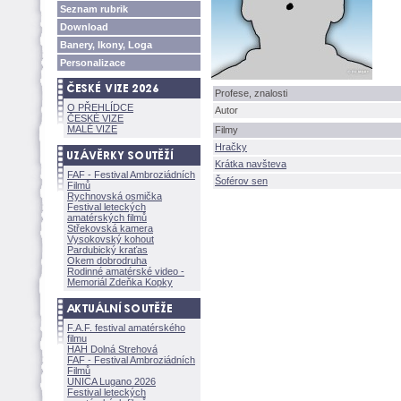
Seznam rubrik
Download
Banery, Ikony, Loga
Personalizace
Profese, znalosti
O PŘEHLÍDCE
Autor
ČESKÉ VIZE
MALÉ VIZE
Filmy
Hračky
Krátka navšteva
FAF - Festival Ambroziádních
oférov sen
Filmů
Rychnovská osmička
Festival leteckých
amatérských filmů
Střekovská kamera
Vysokovský kohout
Pardubický kraťas
Okem dobrodruha
Rodinné amatérské video -
Memoriál Zdeňka Kopky
F.A.F. festival amatérského
filmu
HAH Dolná Strehov
FAF - Festival Ambroziádních
Filmů
UNICA Lugano 2026
Festival leteckých