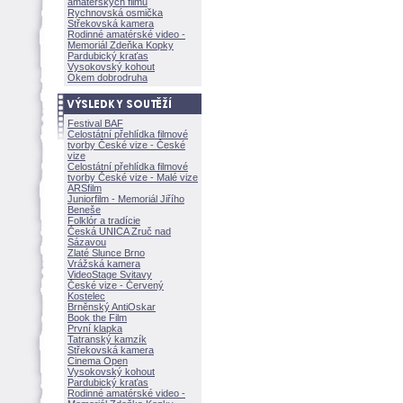
amatérských filmů
Rychnovská osmička
Střekovská kamera
Rodinné amatérské video -
Memoriál Zdeňka Kopky
Pardubický kraťas
Vysokovský kohout
Okem dobrodruha
Festival BAF
Celostátní přehlídka filmové
tvorby České vize - České
vize
Celostátní přehlídka filmové
tvorby České vize - Malé vize
ARSfilm
Juniorfilm - Memoriál Jiřího
Beneše
Folklór a tradície
Česká UNICA Zruč nad
Sázavou
Zlaté Slunce Brno
Vrážská kamera
VideoStage Svitavy
České vize - Červený
Kostelec
Brněnský AntiOskar
Book the Film
První klapka
Tatranský kamzík
Střekovská kamera
Cinema Open
Vysokovský kohout
Pardubický kraťas
Rodinné amatérské video -