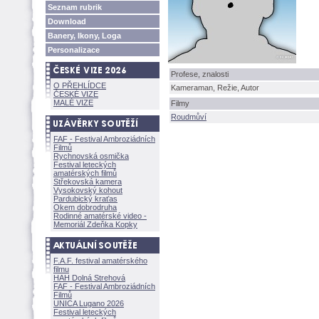
Seznam rubrik
Download
Banery, Ikony, Loga
Personalizace
Profese, znalosti
O PŘEHLÍDCE
Kameraman, Režie, Autor
ČESKÉ VIZE
MALÉ VIZE
Filmy
Roudmůví
FAF - Festival Ambroziádních
Filmů
Rychnovská osmička
Festival leteckých
amatérských filmů
Střekovská kamera
Vysokovský kohout
Pardubický kraťas
Okem dobrodruha
Rodinné amatérské video -
Memoriál Zdeňka Kopky
F.A.F. festival amatérského
filmu
HAH Dolná Strehov
FAF - Festival Ambroziádních
Filmů
UNICA Lugano 2026
Festival leteckých