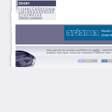
(
1
5
A
B
C
Č
D
Ď
E
F
G
H
Ch
I
J
K
L
M
N
Ó
O
P
R
Ř
S
Ś
Ť
T
U
V
W
X
Y
Z
Všechny osobnosti
Tento web site byl vytvořen prostřednictvím
phpRS
- redakční
produktů, firem apod. mohou být ochrannými známkami nebo r