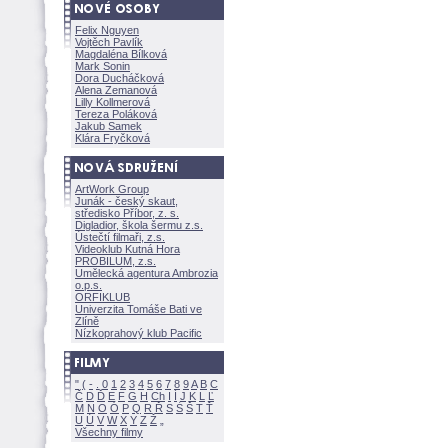
Felix Nguyen
Vojtěch Pavlík
Magdaléna Bílkov
Mark Sonin
Dora Ducháčkov
Alena Zemanov
Lilly Kollmerov
Tereza Polákov
Jakub Samek
Klára Fryčkov
ArtWork Group
Junák - český skaut,
středisko Příbor, z. s.
Digladior, škola šermu z.s.
Ústečtí filmaři, z.s.
Videoklub Kutná Hora
PROBILUM, z.s.
Umělecká agentura Ambrozia
o.p.s.
ORFIKLUB
Univerzita Tomáše Bati ve
Zlíně
Nízkoprahový klub Pacific
"
(
-
.
0
1
2
3
4
5
6
7
8
9
A
B
C
Č
D
Ď
E
F
G
H
Ch
I
Í
J
K
L
Ľ
M
N
O
Ó
P
Q
R
Ř
S
Ś
T
Ť
U
Ú
V
W
X
Y
Z
Všechny filmy