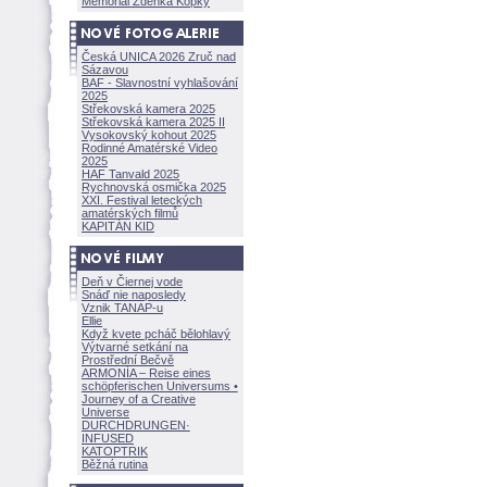
Memoriál Zdeňka Kopky
Česká UNICA 2026 Zruč nad
Sázavou
BAF - Slavnostní vyhlašování
2025
Střekovská kamera 2025
Střekovská kamera 2025 II
Vysokovský kohout 2025
Rodinné Amatérské Video
2025
HAF Tanvald 2025
Rychnovská osmička 2025
XXI. Festival leteckých
amatérských filmů
KAPITÁN KID
Deň v Čiernej vode
Snáď nie naposledy
Vznik TANAP-u
Ellie
Když kvete pcháč bělohlavý
Výtvarné setkání na
Prostřední Bečvě
ARMONÍA – Reise eines
schöpferisch
en Universums •
Journey of a Creative
Universe
DURCHDRUNGEN
·
INFUSED
KATOPTRIK
Běžná rutina