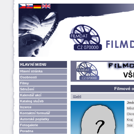
Hlavní stránka
Osobnosti
Filmy
Filmové o
Sdružení
Kalendář akcí
[Zpět]
Katalog služeb
Jmé
Inzerce
Měst
Kontaktní formulář
Okr
Autorské poplatky
Kraj
Fotogalerie
Stát
Poradna