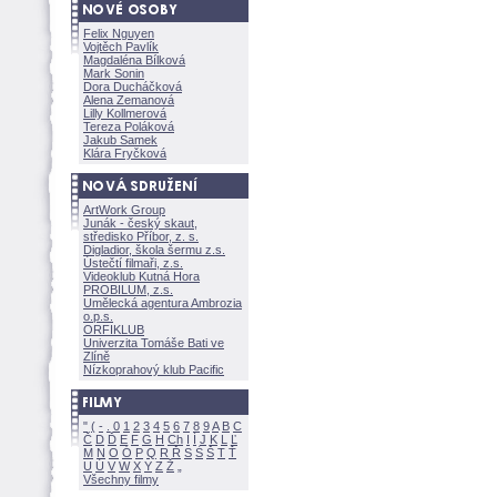
Felix Nguyen
Vojtěch Pavlík
Magdaléna Bílkov
Mark Sonin
Dora Ducháčkov
Alena Zemanov
Lilly Kollmerov
Tereza Polákov
Jakub Samek
Klára Fryčkov
ArtWork Group
Junák - český skaut,
středisko Příbor, z. s.
Digladior, škola šermu z.s.
Ústečtí filmaři, z.s.
Videoklub Kutná Hora
PROBILUM, z.s.
Umělecká agentura Ambrozia
o.p.s.
ORFIKLUB
Univerzita Tomáše Bati ve
Zlíně
Nízkoprahový klub Pacific
"
(
-
.
0
1
2
3
4
5
6
7
8
9
A
B
C
Č
D
Ď
E
F
G
H
Ch
I
Í
J
K
L
Ľ
M
N
O
Ó
P
Q
R
Ř
S
Ś
T
Ť
U
Ú
V
W
X
Y
Z
Všechny filmy