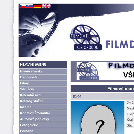
Hlavní stránka
Osobnosti
Filmy
Filmové oso
Sdružení
Kalendář akcí
[Zpět]
Katalog služeb
Jmé
Inzerce
Měst
Kontaktní formulář
Okr
Autorské poplatky
Kraj
Fotogalerie
Stát
Poradna