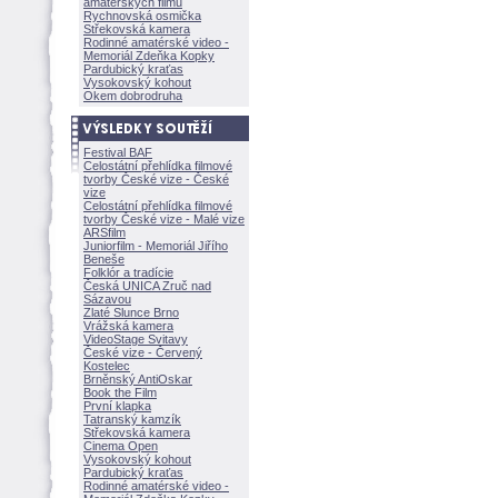
amatérských filmů
Rychnovská osmička
Střekovská kamera
Rodinné amatérské video -
Memoriál Zdeňka Kopky
Pardubický kraťas
Vysokovský kohout
Okem dobrodruha
Festival BAF
Celostátní přehlídka filmové
tvorby České vize - České
vize
Celostátní přehlídka filmové
tvorby České vize - Malé vize
ARSfilm
Juniorfilm - Memoriál Jiřího
Beneše
Folklór a tradície
Česká UNICA Zruč nad
Sázavou
Zlaté Slunce Brno
Vrážská kamera
VideoStage Svitavy
České vize - Červený
Kostelec
Brněnský AntiOskar
Book the Film
První klapka
Tatranský kamzík
Střekovská kamera
Cinema Open
Vysokovský kohout
Pardubický kraťas
Rodinné amatérské video -