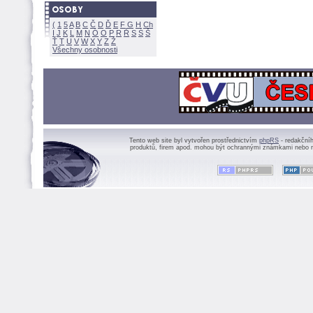
(
1
5
A
B
C
Č
D
Ď
E
F
G
H
Ch
I
J
K
L
M
N
Ó
O
P
R
Ř
S
Ś
Ť
T
U
V
W
X
Y
Z
Všechny osobnosti
Tento web site byl vytvořen prostřednictvím
phpRS
- redakční
produktů, firem apod. mohou být ochrannými známkami nebo r