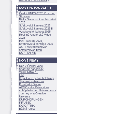
Memoriál Zdeňka Kopky
Česká UNICA 2026 Zruč nad
Sázavou
BAF - Slavnostní vyhlašování
2025
Střekovská kamera 2025
Střekovská kamera 2025 II
Vysokovský kohout 2025
Rodinné Amatérské Video
2025
HAF Tanvald 2025
Rychnovská osmička 2025
XXI. Festival leteckých
amatérských filmů
KAPITÁN KID
Deň v Čiernej vode
Snáď nie naposledy
Vznik TANAP-u
Ellie
Když kvete pcháč bělohlavý
Výtvarné setkání na
Prostřední Bečvě
ARMONÍA – Reise eines
schöpferisch
en Universums •
Journey of a Creative
Universe
DURCHDRUNGEN
·
INFUSED
KATOPTRIK
Běžná rutina