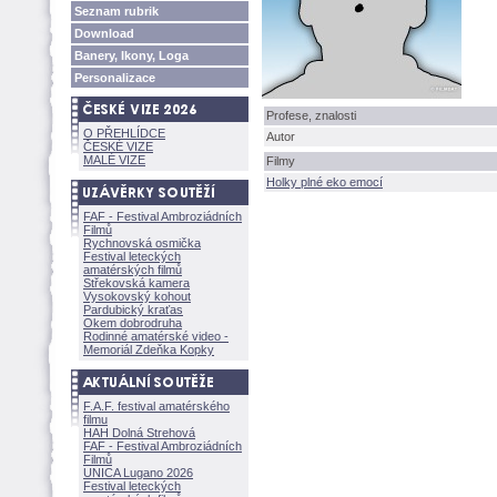
Seznam rubrik
Download
Banery, Ikony, Loga
Personalizace
Profese, znalosti
O PŘEHLÍDCE
Autor
ČESKÉ VIZE
MALÉ VIZE
Filmy
Holky plné eko emocí
FAF - Festival Ambroziádních
Filmů
Rychnovská osmička
Festival leteckých
amatérských filmů
Střekovská kamera
Vysokovský kohout
Pardubický kraťas
Okem dobrodruha
Rodinné amatérské video -
Memoriál Zdeňka Kopky
F.A.F. festival amatérského
filmu
HAH Dolná Strehov
FAF - Festival Ambroziádních
Filmů
UNICA Lugano 2026
Festival leteckých