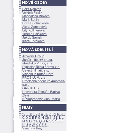
Felix Nguyen
Vojtěch Pavlík
Magdaléna Bílkov
Mark Sonin
Dora Ducháčkov
Alena Zemanov
Lilly Kollmerov
Tereza Polákov
Jakub Samek
Klára Fryčkov
ArtWork Group
Junák - český skaut,
středisko Příbor, z. s.
Digladior, škola šermu z.s.
Ústečtí filmaři, z.s.
Videoklub Kutná Hora
PROBILUM, z.s.
Umělecká agentura Ambrozia
o.p.s.
ORFIKLUB
Univerzita Tomáše Bati ve
Zlíně
Nízkoprahový klub Pacific
"
(
-
.
0
1
2
3
4
5
6
7
8
9
A
B
C
Č
D
Ď
E
F
G
H
Ch
I
Í
J
K
L
Ľ
M
N
O
Ó
P
Q
R
Ř
S
Ś
T
Ť
U
Ú
V
W
X
Y
Z
Všechny filmy