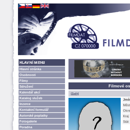
Hlavní stránka
Osobnosti
Filmy
Filmové os
Sdružení
Kalendář akcí
[Zpět]
Katalog služeb
Jmé
Inzerce
Měst
Kontaktní formulář
Okr
Autorské poplatky
Kraj
Fotogalerie
Stát
Poradna