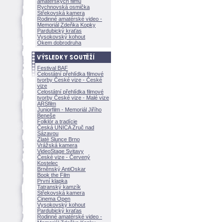
amatérských filmů
Rychnovská osmička
Střekovská kamera
Rodinné amatérské video -
Memoriál Zdeňka Kopky
Pardubický kraťas
Vysokovský kohout
Okem dobrodruha
Festival BAF
Celostátní přehlídka filmové
tvorby České vize - České
vize
Celostátní přehlídka filmové
tvorby České vize - Malé vize
ARSfilm
Juniorfilm - Memoriál Jiřího
Beneše
Folklór a tradície
Česká UNICA Zruč nad
Sázavou
Zlaté Slunce Brno
Vrážská kamera
VideoStage Svitavy
České vize - Červený
Kostelec
Brněnský AntiOskar
Book the Film
První klapka
Tatranský kamzík
Střekovská kamera
Cinema Open
Vysokovský kohout
Pardubický kraťas
Rodinné amatérské video -