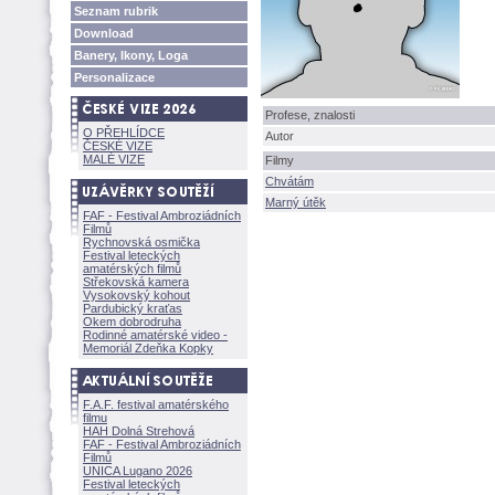
Seznam rubrik
Download
Banery, Ikony, Loga
Personalizace
Profese, znalosti
O PŘEHLÍDCE
Autor
ČESKÉ VIZE
MALÉ VIZE
Filmy
Chvátám
Marný útěk
FAF - Festival Ambroziádních
Filmů
Rychnovská osmička
Festival leteckých
amatérských filmů
Střekovská kamera
Vysokovský kohout
Pardubický kraťas
Okem dobrodruha
Rodinné amatérské video -
Memoriál Zdeňka Kopky
F.A.F. festival amatérského
filmu
HAH Dolná Strehov
FAF - Festival Ambroziádních
Filmů
UNICA Lugano 2026
Festival leteckých