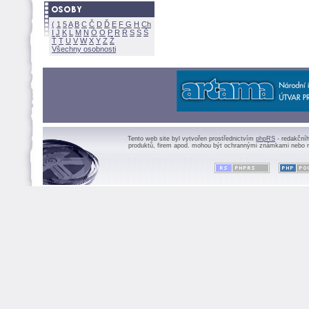
(
1
5
A
B
C
Č
D
Ď
E
F
G
H
Ch
I
J
K
L
M
N
Ó
O
P
R
Ř
S
Ś
Ť
T
U
V
W
X
Y
Z
Všechny osobnosti
Tento web site byl vytvořen prostřednictvím
phpRS
- redakční
produktů, firem apod. mohou být ochrannými známkami nebo r