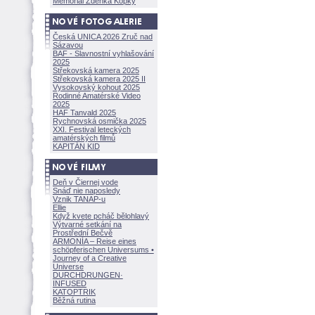
Memoriál Zdeňka Kopky
Česká UNICA 2026 Zruč nad
Sázavou
BAF - Slavnostní vyhlašování
2025
Střekovská kamera 2025
Střekovská kamera 2025 II
Vysokovský kohout 2025
Rodinné Amatérské Video
2025
HAF Tanvald 2025
Rychnovská osmička 2025
XXI. Festival leteckých
amatérských filmů
KAPITÁN KID
Deň v Čiernej vode
Snáď nie naposledy
Vznik TANAP-u
Ellie
Když kvete pcháč bělohlavý
Výtvarné setkání na
Prostřední Bečvě
ARMONÍA – Reise eines
schöpferisch
en Universums •
Journey of a Creative
Universe
DURCHDRUNGEN
·
INFUSED
KATOPTRIK
Běžná rutina