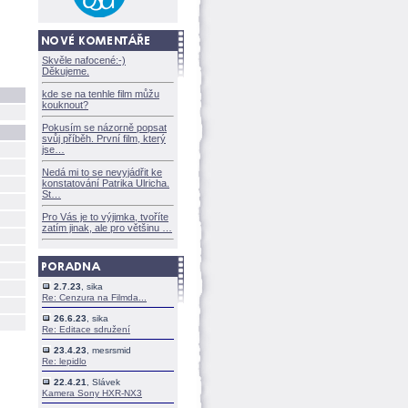
Skvěle nafocené:-)
Děkujeme.
kde se na tenhle film můžu
kouknout?
Pokusím se názorně popsat
svůj příběh. První film, který
jse
Nedá mi to se nevyjádřit ke
konstatování Patrika Ulricha.
St
Pro Vás je to výjimka, tvoříte
zatím jinak, ale pro většinu
2.7.23
, sika
Re: Cenzura na Filmda...
26.6.23
, sika
Re: Editace sdružení
23.4.23
, mesrsmid
Re: lepidlo
22.4.21
, Slávek
Kamera Sony HXR-NX3