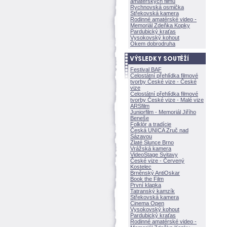
amatérských filmů
Rychnovská osmička
Střekovská kamera
Rodinné amatérské video -
Memoriál Zdeňka Kopky
Pardubický kraťas
Vysokovský kohout
Okem dobrodruha
Festival BAF
Celostátní přehlídka filmové
tvorby České vize - České
vize
Celostátní přehlídka filmové
tvorby České vize - Malé vize
ARSfilm
Juniorfilm - Memoriál Jiřího
Beneše
Folklór a tradície
Česká UNICA Zruč nad
Sázavou
Zlaté Slunce Brno
Vrážská kamera
VideoStage Svitavy
České vize - Červený
Kostelec
Brněnský AntiOskar
Book the Film
První klapka
Tatranský kamzík
Střekovská kamera
Cinema Open
Vysokovský kohout
Pardubický kraťas
Rodinné amatérské video -