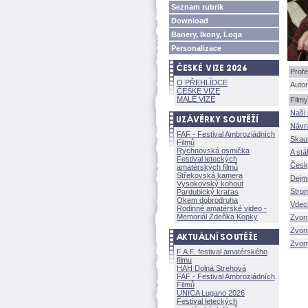
Seznam rubrik
Download
Banery, Ikony, Loga
Personalizace
Profe
O PŘEHLÍDCE
Autor
ČESKÉ VIZE
MALÉ VIZE
Filmy
Naši 
Návr
FAF - Festival Ambroziádních
Skau
Filmů
Rychnovská osmička
A stál
Festival leteckých
Česk
amatérských filmů
Střekovská kamera
Dejm
Vysokovský kohout
Strom
Pardubický kraťas
Okem dobrodruha
Vdec
Rodinné amatérské video -
Memoriál Zdeňka Kopky
Zvon
Zvoni
Zvon
F.A.F. festival amatérského
filmu
HAH Dolná Strehov
FAF - Festival Ambroziádních
Filmů
UNICA Lugano 2026
Festival leteckých