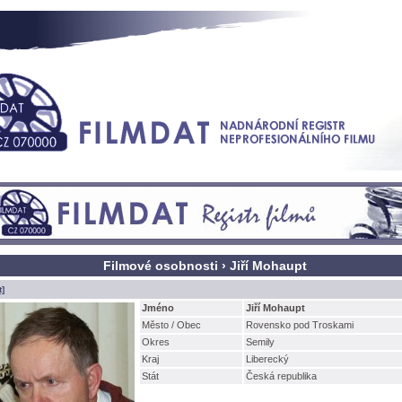
Filmové osobnosti › Jiří Mohaupt
t]
Jméno
Jiří Mohaupt
Město / Obec
Rovensko pod Troskami
Okres
Semily
Kraj
Liberecký
Stát
Česká republika