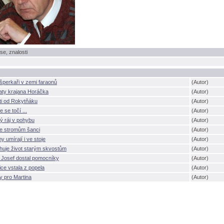
se, znalosti
šperkaři v zemi faraonů
(Autor)
aty krajana Horáčka
(Autor)
ti od Rokytňáku
(Autor)
e se točí ...
(Autor)
ý ráj v pohybu
(Autor)
e stromům šanci
(Autor)
y umírají i ve stoje
(Autor)
huje život starým skvostům
(Autor)
 Josef dostal pomocníky
(Autor)
ce vstala z popela
(Autor)
y pro Martina
(Autor)