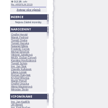
3.2.19
, csfv
Re: ARSFILM 2019
Zobraz více výpisů
Nejsou žádné inzeráty.
Ondřej Herold
Marek Fedrsel
Tomáš Ondra
Tomáš Hazuka
Nataniel Milota
Frederik Černík
Michal Šimeček
Viktorie Jahelkov
MUDr. Dušan Červeň
Karolina Hovězákov
Tomáš Schön
Ing. Jan Štok
Zdeněk Kulhánek
Liliana Lesiak
Roman Rakytiak
Kryštof Březina
Martin Petruň
Ondřej Unucka
Alena Mautnerov
Miroslav Štván
Ing. Jan Kadlčík
Jiří Bene
Ing. Emil Pražan