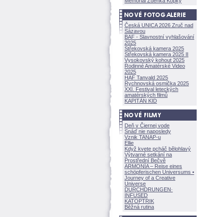
Memoriál Zdeňka Kopky
Česká UNICA 2026 Zruč nad
Sázavou
BAF - Slavnostní vyhlašování
2025
Střekovská kamera 2025
Střekovská kamera 2025 II
Vysokovský kohout 2025
Rodinné Amatérské Video
2025
HAF Tanvald 2025
Rychnovská osmička 2025
XXI. Festival leteckých
amatérských filmů
KAPITÁN KID
Deň v Čiernej vode
Snáď nie naposledy
Vznik TANAP-u
Ellie
Když kvete pcháč bělohlavý
Výtvarné setkání na
Prostřední Bečvě
ARMONÍA – Reise eines
schöpferisch
en Universums •
Journey of a Creative
Universe
DURCHDRUNGEN
·
INFUSED
KATOPTRIK
Běžná rutina