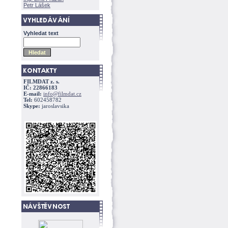
Petr Lášek
Vyhledat text
FILMDAT z. s.
IČ: 22866183
E-mail:
info@filmdat.cz
Tel:
602458782
Skype:
jaroslavsika