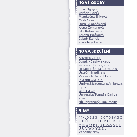
Felix Nguyen
Vojtěch Pavlík
Magdaléna Bílkov
Mark Sonin
Dora Ducháčkov
Alena Zemanov
Lilly Kollmerov
Tereza Polákov
Jakub Samek
Klára Fryčkov
ArtWork Group
Junák - český skaut,
středisko Příbor, z. s.
Digladior, škola šermu z.s.
Ústečtí filmaři, z.s.
Videoklub Kutná Hora
PROBILUM, z.s.
Umělecká agentura Ambrozia
o.p.s.
ORFIKLUB
Univerzita Tomáše Bati ve
Zlíně
Nízkoprahový klub Pacific
"
(
-
.
0
1
2
3
4
5
6
7
8
9
A
B
C
Č
D
Ď
E
F
G
H
Ch
I
Í
J
K
L
Ľ
M
N
O
Ó
P
Q
R
Ř
S
Ś
T
Ť
U
Ú
V
W
X
Y
Z
Všechny filmy