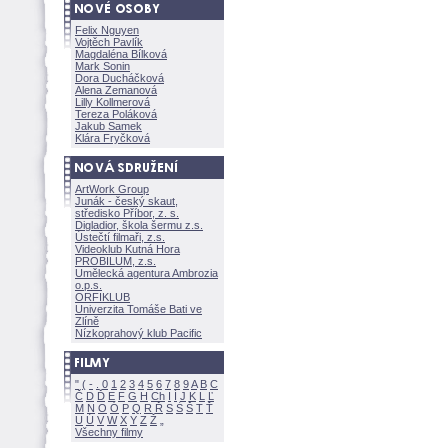
Felix Nguyen
Vojtěch Pavlík
Magdaléna Bílkov
Mark Sonin
Dora Ducháčkov
Alena Zemanov
Lilly Kollmerov
Tereza Polákov
Jakub Samek
Klára Fryčkov
ArtWork Group
Junák - český skaut,
středisko Příbor, z. s.
Digladior, škola šermu z.s.
Ústečtí filmaři, z.s.
Videoklub Kutná Hora
PROBILUM, z.s.
Umělecká agentura Ambrozia
o.p.s.
ORFIKLUB
Univerzita Tomáše Bati ve
Zlíně
Nízkoprahový klub Pacific
"
(
-
.
0
1
2
3
4
5
6
7
8
9
A
B
C
Č
D
Ď
E
F
G
H
Ch
I
Í
J
K
L
Ľ
M
N
O
Ó
P
Q
R
Ř
S
Ś
T
Ť
U
Ú
V
W
X
Y
Z
Všechny filmy