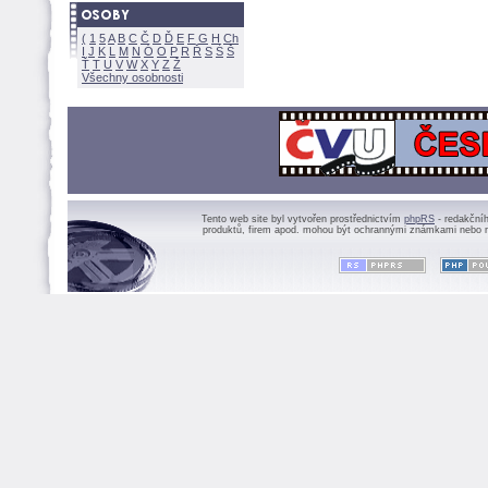
(
1
5
A
B
C
Č
D
Ď
E
F
G
H
Ch
I
J
K
L
M
N
Ó
O
P
R
Ř
S
Ś
Ť
T
U
V
W
X
Y
Z
Všechny osobnosti
Tento web site byl vytvořen prostřednictvím
phpRS
- redakční
produktů, firem apod. mohou být ochrannými známkami nebo r