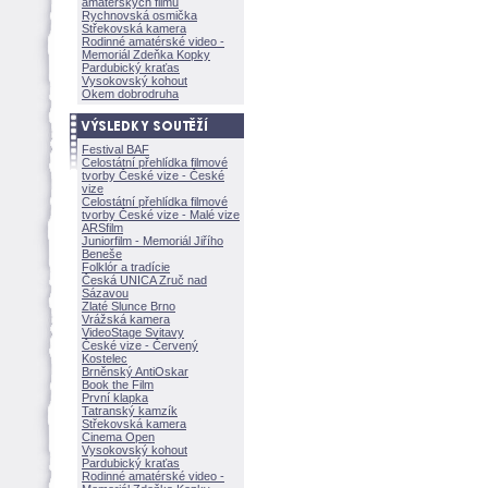
amatérských filmů
Rychnovská osmička
Střekovská kamera
Rodinné amatérské video -
Memoriál Zdeňka Kopky
Pardubický kraťas
Vysokovský kohout
Okem dobrodruha
Festival BAF
Celostátní přehlídka filmové
tvorby České vize - České
vize
Celostátní přehlídka filmové
tvorby České vize - Malé vize
ARSfilm
Juniorfilm - Memoriál Jiřího
Beneše
Folklór a tradície
Česká UNICA Zruč nad
Sázavou
Zlaté Slunce Brno
Vrážská kamera
VideoStage Svitavy
České vize - Červený
Kostelec
Brněnský AntiOskar
Book the Film
První klapka
Tatranský kamzík
Střekovská kamera
Cinema Open
Vysokovský kohout
Pardubický kraťas
Rodinné amatérské video -