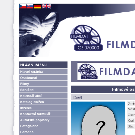
Hlavní stránka
Osobnosti
Filmy
Filmové os
Sdružení
Kalendář akcí
[Zpět]
Katalog služeb
Jmé
Inzerce
Měst
Kontaktní formulář
Okr
Autorské poplatky
Kraj
Fotogalerie
Stát
Poradna