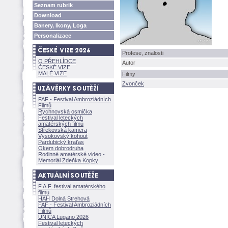
Seznam rubrik
Download
Banery, Ikony, Loga
Personalizace
Profese, znalosti
O PŘEHLÍDCE
Autor
ČESKÉ VIZE
MALÉ VIZE
Filmy
Zvonček
FAF - Festival Ambroziádních
Filmů
Rychnovská osmička
Festival leteckých
amatérských filmů
Střekovská kamera
Vysokovský kohout
Pardubický kraťas
Okem dobrodruha
Rodinné amatérské video -
Memoriál Zdeňka Kopky
F.A.F. festival amatérského
filmu
HAH Dolná Strehov
FAF - Festival Ambroziádních
Filmů
UNICA Lugano 2026
Festival leteckých