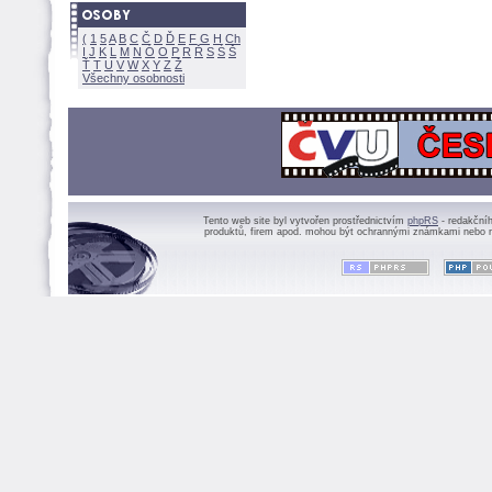
(
1
5
A
B
C
Č
D
Ď
E
F
G
H
Ch
I
J
K
L
M
N
Ó
O
P
R
Ř
S
Ś
Ť
T
U
V
W
X
Y
Z
Všechny osobnosti
Tento web site byl vytvořen prostřednictvím
phpRS
- redakční
produktů, firem apod. mohou být ochrannými známkami nebo r