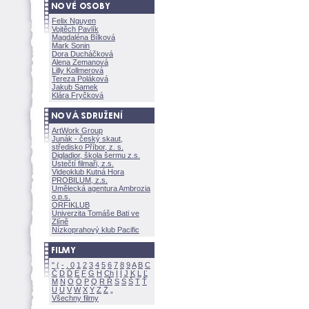
Felix Nguyen
Vojtěch Pavlík
Magdaléna Bílkov
Mark Sonin
Dora Ducháčkov
Alena Zemanov
Lilly Kollmerov
Tereza Polákov
Jakub Samek
Klára Fryčkov
ArtWork Group
Junák - český skaut,
středisko Příbor, z. s.
Digladior, škola šermu z.s.
Ústečtí filmaři, z.s.
Videoklub Kutná Hora
PROBILUM, z.s.
Umělecká agentura Ambrozia
o.p.s.
ORFIKLUB
Univerzita Tomáše Bati ve
Zlíně
Nízkoprahový klub Pacific
"
(
-
.
0
1
2
3
4
5
6
7
8
9
A
B
C
Č
D
Ď
E
F
G
H
Ch
I
Í
J
K
L
Ľ
M
N
O
Ó
P
Q
R
Ř
S
Ś
T
Ť
U
Ú
V
W
X
Y
Z
Všechny filmy