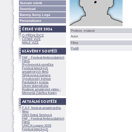
Seznam rubrik
Download
Banery, Ikony, Loga
Personalizace
Profese, znalosti
O PŘEHLÍDCE
Autor
ČESKÉ VIZE
MALÉ VIZE
Filmy
Poděl
FAF - Festival Ambroziádních
Filmů
Rychnovská osmička
Festival leteckých
amatérských filmů
Střekovská kamera
Vysokovský kohout
Pardubický kraťas
Okem dobrodruha
Rodinné amatérské video -
Memoriál Zdeňka Kopky
F.A.F. festival amatérského
filmu
HAH Dolná Strehov
FAF - Festival Ambroziádních
Filmů
UNICA Lugano 2026
Festival leteckých