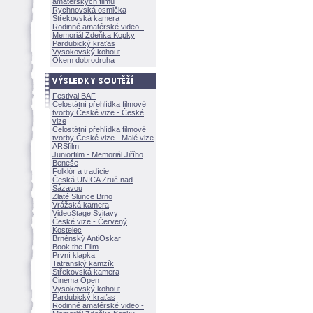
amatérských filmů
Rychnovská osmička
Střekovská kamera
Rodinné amatérské video -
Memoriál Zdeňka Kopky
Pardubický kraťas
Vysokovský kohout
Okem dobrodruha
Festival BAF
Celostátní přehlídka filmové
tvorby České vize - České
vize
Celostátní přehlídka filmové
tvorby České vize - Malé vize
ARSfilm
Juniorfilm - Memoriál Jiřího
Beneše
Folklór a tradície
Česká UNICA Zruč nad
Sázavou
Zlaté Slunce Brno
Vrážská kamera
VideoStage Svitavy
České vize - Červený
Kostelec
Brněnský AntiOskar
Book the Film
První klapka
Tatranský kamzík
Střekovská kamera
Cinema Open
Vysokovský kohout
Pardubický kraťas
Rodinné amatérské video -