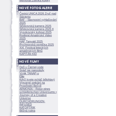
Memoriál Zdeňka Kopky
Česká UNICA 2026 Zruč nad
Sázavou
BAF - Slavnostní vyhlašování
2025
Střekovská kamera 2025
Střekovská kamera 2025 II
Vysokovský kohout 2025
Rodinné Amatérské Video
2025
HAF Tanvald 2025
Rychnovská osmička 2025
XXI. Festival leteckých
amatérských filmů
KAPITÁN KID
Deň v Čiernej vode
Snáď nie naposledy
Vznik TANAP-u
Ellie
Když kvete pcháč bělohlavý
Výtvarné setkání na
Prostřední Bečvě
ARMONÍA – Reise eines
schöpferisch
en Universums •
Journey of a Creative
Universe
DURCHDRUNGEN
·
INFUSED
KATOPTRIK
Běžná rutina