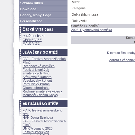
Autor
Seznam rubrik
Kategorie
Download
Délka (hh:mm:ss)
Banery, Ikony, Loga
Rok vzniku
Personalizace
Soutěže / Ocenění
2025: Rychnovská osmička
O PŘEHLÍDCE
Koment
ČESKÉ VIZE
MALÉ VIZE
K tomuto filmu neb
FAF - Festival Ambroziádních
Zobrazit všechn
Filmů
Rychnovská osmička
Festival leteckých
amatérských filmů
Střekovská kamera
Vysokovský kohout
Pardubický kraťas
Okem dobrodruha
Rodinné amatérské video -
Memoriál Zdeňka Kopky
F.A.F. festival amatérského
filmu
HAH Dolná Strehov
FAF - Festival Ambroziádních
Filmů
UNICA Lugano 2026
Festival leteckých