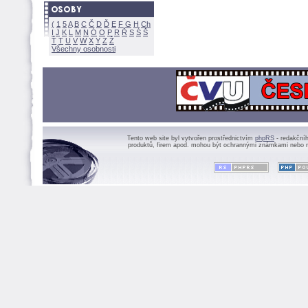
(
1
5
A
B
C
Č
D
Ď
E
F
G
H
Ch
I
J
K
L
M
N
Ó
O
P
R
Ř
S
Ś
Ť
T
U
V
W
X
Y
Z
Všechny osobnosti
Tento web site byl vytvořen prostřednictvím
phpRS
- redakční
produktů, firem apod. mohou být ochrannými známkami nebo r