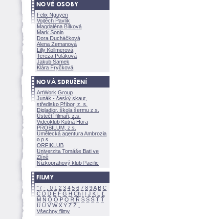
Felix Nguyen
Vojtěch Pavlík
Magdaléna Bílkov
Mark Sonin
Dora Ducháčkov
Alena Zemanov
Lilly Kollmerov
Tereza Polákov
Jakub Samek
Klára Fryčkov
ArtWork Group
Junák - český skaut,
středisko Příbor, z. s.
Digladior, škola šermu z.s.
Ústečtí filmaři, z.s.
Videoklub Kutná Hora
PROBILUM, z.s.
Umělecká agentura Ambrozia
o.p.s.
ORFIKLUB
Univerzita Tomáše Bati ve
Zlíně
Nízkoprahový klub Pacific
"
(
-
.
0
1
2
3
4
5
6
7
8
9
A
B
C
Č
D
Ď
E
F
G
H
Ch
I
Í
J
K
L
Ľ
M
N
O
Ó
P
Q
R
Ř
S
Ś
T
Ť
U
Ú
V
W
X
Y
Z
Všechny filmy