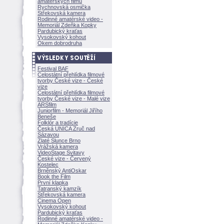
amatérských filmů
Rychnovská osmička
Střekovská kamera
Rodinné amatérské video -
Memoriál Zdeňka Kopky
Pardubický kraťas
Vysokovský kohout
Okem dobrodruha
Festival BAF
Celostátní přehlídka filmové
tvorby České vize - České
vize
Celostátní přehlídka filmové
tvorby České vize - Malé vize
ARSfilm
Juniorfilm - Memoriál Jiřího
Beneše
Folklór a tradície
Česká UNICA Zruč nad
Sázavou
Zlaté Slunce Brno
Vrážská kamera
VideoStage Svitavy
České vize - Červený
Kostelec
Brněnský AntiOskar
Book the Film
První klapka
Tatranský kamzík
Střekovská kamera
Cinema Open
Vysokovský kohout
Pardubický kraťas
Rodinné amatérské video -