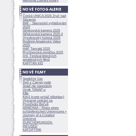
Memoriál Zdeňka Kopky
Česká UNICA 2026 Zruč nad
Sázavou
BAF - Slavnostní vyhlašování
2025
Střekovská kamera 2025
Střekovská kamera 2025 II
Vysokovský kohout 2025
Rodinné Amatérské Video
2025
HAF Tanvald 2025
Rychnovská osmička 2025
XXI. Festival leteckých
amatérských filmů
KAPITÁN KID
Společný čas
Deň v Čiernej vode
Snáď nie naposledy
Vznik TANAP-u
Ellie
Když kvete pcháč bělohlavý
Výtvarné setkání na
Prostřední Bečvě
ARMONÍA – Reise eines
schöpferisch
en Universums •
Journey of a Creative
Universe
DURCHDRUNGEN
·
INFUSED
KATOPTRIK