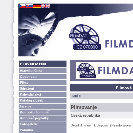
Hlavní stránka
Osobnosti
Filmy
Filmová 
Sdružení
Kalendář akcí
[Zpět]
Katalog služeb
Inzerce
Plimovanje
Kontaktní formulář
Česká republika
Autorské poplatky
Fotogalerie
Detail filmu není k dispozici (Neautorizova
Poradna