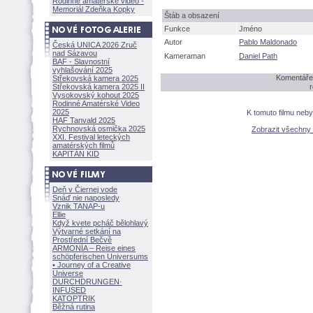
Rodinné amatérské video -
Memoriál Zdeňka Kopky
táb a obsazení
Funkce
Jméno
Autor
Pablo Maldonado
Česká UNICA 2026 Zruč
nad Sázavou
Kameraman
Daniel Path
BAF - Slavnostní
vyhlašování 2025
Komentáře 
Střekovská kamera 2025
Střekovská kamera 2025 II
r
Vysokovský kohout 2025
Rodinné Amatérské Video
2025
K tomuto filmu neb
HAF Tanvald 2025
Rychnovská osmička 2025
Zobrazit všechny
XXI. Festival leteckých
amatérských filmů
KAPITÁN KID
Deň v Čiernej vode
Snáď nie naposledy
Vznik TANAP-u
Ellie
Když kvete pcháč bělohlavý
Výtvarné setkání na
Prostřední Bečvě
ARMONÍA – Reise eines
schöpferisch
en Universums
• Journey of a Creative
Universe
DURCHDRUNGEN
·
INFUSED
KATOPTRIK
Běžná rutina