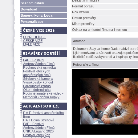
Délka (hh:mm:ss)
Seznam rubrik
Formát obrazu
Download
Rok vzniku
Banery, Ikony, Loga
Datum premiéry
Personalizace
Místo premiéry
Odkaz na umístění filmu na internetu
O PŘEHLÍDCE
ČESKÉ VIZE
Anotace
MALÉ VIZE
Dokument Stay-at-home Dads nabízí portréty 
jejich motivace a zároveň ukazuje společen
flexibilitě rodičovských rolí a inspiruje ty, k
FAF - Festival
Ambroziádních Filmů
Fotografie z filmu
Rychnovská osmička
Festival leteckých
amatérských filmů
Střekovská kamera
Vysokovský kohout
Pardubický kraťas
Okem dobrodruha
Rodinné amatérské video -
Memoriál Zdeňka Kopky
F.A.F. festival amatérského
filmu
HAH Dolná Strehov
FAF - Festival
Ambroziádních Filmů
UNICA Lugano 2026
Festival leteckých