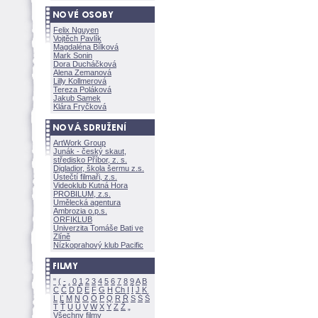
Felix Nguyen
Vojtěch Pavlík
Magdaléna Bílkov
Mark Sonin
Dora Ducháčkov
Alena Zemanov
Lilly Kollmerov
Tereza Polákov
Jakub Samek
Klára Fryčkov
ArtWork Group
Junák - český skaut,
středisko Příbor, z. s.
Digladior, škola šermu z.s.
Ústečtí filmaři, z.s.
Videoklub Kutná Hora
PROBILUM, z.s.
Umělecká agentura
Ambrozia o.p.s.
ORFIKLUB
Univerzita Tomáše Bati ve
Zlíně
Nízkoprahový klub Pacific
"
(
-
.
0
1
2
3
4
5
6
7
8
9
A
B
C
Č
D
Ď
E
F
G
H
Ch
I
Í
J
K
L
Ľ
M
N
O
Ó
P
Q
R
Ř
S
Ś
T
Ť
U
Ú
V
W
X
Y
Z
Všechny filmy