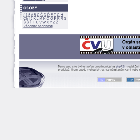
(
1
5
A
B
C
Č
D
Ď
E
F
G
H
Ch
I
J
K
L
M
N
Ó
O
P
R
Ř
S
Ś
Ť
T
U
V
W
X
Y
Z
Všechny osobnosti
Tento web site byl vytvořen prostřednictvím
phpRS
- redakční
produktů, firem apod. mohou být ochrannými známkami nebo r