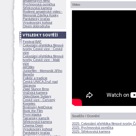
amatérských filmů
Rychnovská osmička
Video
Střekovská kamera
Rodinné amatérské video -
Memoriál Zdeňka Kopky
Pardubický kraťas
Vysokovský kohout
Okem dobrodruha
Festival BAF
Celostátní přehlídka filmové
tvorby České vize - České
vize
Celostátní přehlídka filmové
tvorby České vize - Malé
vize
ARSfilm
Juniorfilm - Memoriál Jiřího
Beneše
Folklór a tradície
Česká UNICA Zruč nad
Sázavou
Zlaté Slunce Brno
Vrážská kamera
VideoStage Svitavy
České vize - Červený
Kostelec
Brněnský AntiOskar
Book the Film
První klapka
Soutěže / Ocenění
Tatranský kamzík
Střekovská kamera
2025: Celostátní přehlídka filmové tvorby 
Cinema Open
2025: Rychnovská osmička
Vysokovský kohout
2025: Střekovská kamera
Pardubický kraťas