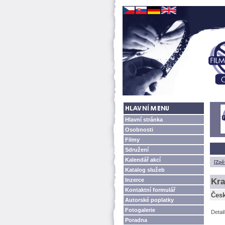
Hlavní stránka
Osobnosti
Filmy
Sdružení
Kalendář akcí
[Zpě
Katalog služeb
Inzerce
Kra
Kontaktní formulář
Česk
Autorské poplatky
Fotogalerie
Detai
Poradna