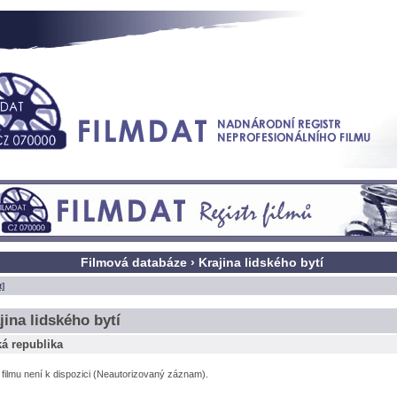
Filmová databáze › Krajina lidského bytí
t]
jina lidského bytí
á republika
l filmu není k dispozici (Neautorizovaný záznam).