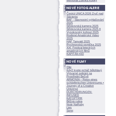
Memoriál Zdeňka Kopky
Česká UNICA 2026 Zruč nad
Sázavou
BAF - Slavnostní vyhlašování
2025
Střekovská kamera 2025
Střekovská kamera 2025 II
Vysokovský kohout 2025
Rodinné Amatérské Video
2025
HAF Tanvald 2025
Rychnovská osmička 2025
XXI. Festival leteckých
amatérských filmů
KAPITÁN KID
Ellie
Když kvete pcháč bělohlavý
Výtvarné setkání na
Prostřední Bečvě
ARMONÍA – Reise eines
schöpferisch
en Universums •
Journey of a Creative
Universe
DURCHDRUNGEN
·
INFUSED
KATOPTRIK
Běžná rutina
Noár NaRuby
Lies
Sprej