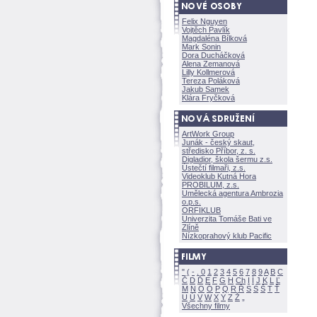
Felix Nguyen
Vojtěch Pavlík
Magdaléna Bílkov
Mark Sonin
Dora Ducháčkov
Alena Zemanov
Lilly Kollmerov
Tereza Polákov
Jakub Samek
Klára Fryčkov
ArtWork Group
Junák - český skaut,
středisko Příbor, z. s.
Digladior, škola šermu z.s.
Ústečtí filmaři, z.s.
Videoklub Kutná Hora
PROBILUM, z.s.
Umělecká agentura Ambrozia
o.p.s.
ORFIKLUB
Univerzita Tomáše Bati ve
Zlíně
Nízkoprahový klub Pacific
"
(
-
.
0
1
2
3
4
5
6
7
8
9
A
B
C
Č
D
Ď
E
F
G
H
Ch
I
Í
J
K
L
Ľ
M
N
O
Ó
P
Q
R
Ř
S
Ś
T
Ť
U
Ú
V
W
X
Y
Z
Všechny filmy