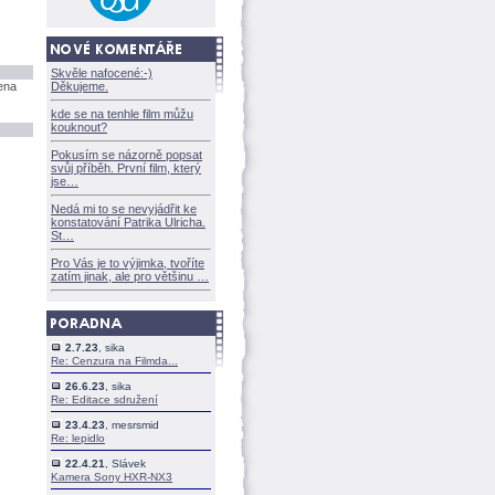
Skvěle nafocené:-)
ena
Děkujeme.
kde se na tenhle film můžu
kouknout?
Pokusím se názorně popsat
svůj příběh. První film, který
jse
Nedá mi to se nevyjádřit ke
konstatování Patrika Ulricha.
St
Pro Vás je to výjimka, tvoříte
zatím jinak, ale pro většinu
2.7.23
, sika
Re: Cenzura na Filmda...
26.6.23
, sika
Re: Editace sdružení
23.4.23
, mesrsmid
Re: lepidlo
22.4.21
, Slávek
Kamera Sony HXR-NX3