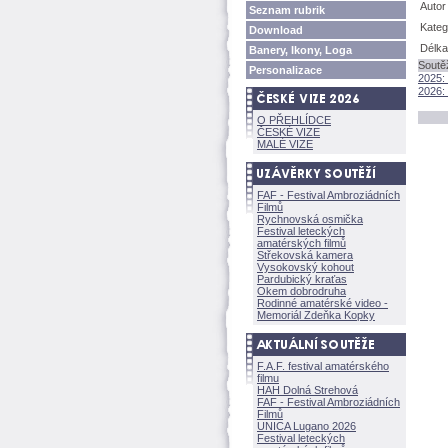
Autor
Seznam rubrik
Kateg
Download
Délka
Banery, Ikony, Loga
Soutě
Personalizace
2025: 
2026:
O PŘEHLÍDCE
ČESKÉ VIZE
MALÉ VIZE
FAF - Festival Ambroziádních
Filmů
Rychnovská osmička
Festival leteckých
amatérských filmů
Střekovská kamera
Vysokovský kohout
Pardubický kraťas
Okem dobrodruha
Rodinné amatérské video -
Memoriál Zdeňka Kopky
F.A.F. festival amatérského
filmu
HAH Dolná Strehov
FAF - Festival Ambroziádních
Filmů
UNICA Lugano 2026
Festival leteckých