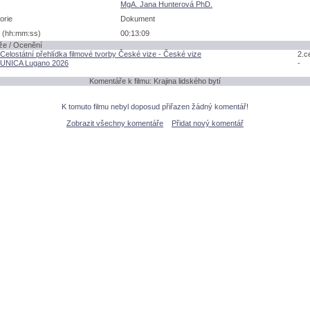
MgA. Jana Hunterová PhD.
orie
Dokument
 (hh:mm:ss)
00:13:09
že / Ocenění
Celostátní přehlídka filmové tvorby České vize - České vize
2.c
 UNICA Lugano 2026
-
Komentáře k filmu: Krajina lidského bytí
K tomuto filmu nebyl doposud přiřazen žádný komentář!
Zobrazit všechny komentáře
Přidat nový komentář