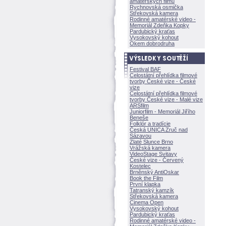
amatérských filmů
Rychnovská osmička
Střekovská kamera
Rodinné amatérské video -
Memoriál Zdeňka Kopky
Pardubický kraťas
Vysokovský kohout
Okem dobrodruha
Festival BAF
Celostátní přehlídka filmové
tvorby České vize - České
vize
Celostátní přehlídka filmové
tvorby České vize - Malé vize
ARSfilm
Juniorfilm - Memoriál Jiřího
Beneše
Folklór a tradície
Česká UNICA Zruč nad
Sázavou
Zlaté Slunce Brno
Vrážská kamera
VideoStage Svitavy
České vize - Červený
Kostelec
Brněnský AntiOskar
Book the Film
První klapka
Tatranský kamzík
Střekovská kamera
Cinema Open
Vysokovský kohout
Pardubický kraťas
Rodinné amatérské video -