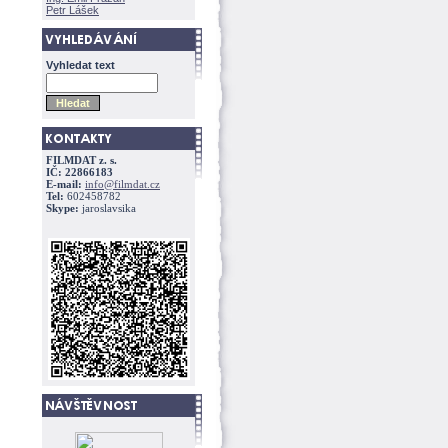
Petr Lášek
Vyhledat text
FILMDAT z. s.
IČ: 22866183
E-mail:
info@filmdat.cz
Tel:
602458782
Skype:
jaroslavsika