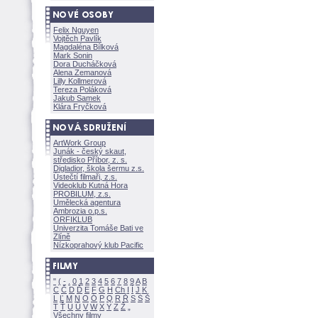
Felix Nguyen
Vojtěch Pavlík
Magdaléna Bílkov
Mark Sonin
Dora Ducháčkov
Alena Zemanov
Lilly Kollmerov
Tereza Polákov
Jakub Samek
Klára Fryčkov
ArtWork Group
Junák - český skaut,
středisko Příbor, z. s.
Digladior, škola šermu z.s.
Ústečtí filmaři, z.s.
Videoklub Kutná Hora
PROBILUM, z.s.
Umělecká agentura
Ambrozia o.p.s.
ORFIKLUB
Univerzita Tomáše Bati ve
Zlíně
Nízkoprahový klub Pacific
"
(
-
.
0
1
2
3
4
5
6
7
8
9
A
B
C
Č
D
Ď
E
F
G
H
Ch
I
Í
J
K
L
Ľ
M
N
O
Ó
P
Q
R
Ř
S
Ś
T
Ť
U
Ú
V
W
X
Y
Z
Všechny filmy