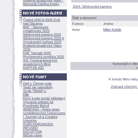
Rodinné amatérské video -
Memoriál Zdeňka Kopky
2024: Střekovská kamera
táb a obsazení
Česká UNICA 2026 Zruč
nad Sázavou
Funkce
Jméno
BAF - Slavnostní
Autor
Milan Kaňák
vyhlašování 2025
Střekovská kamera 2025
Střekovská kamera 2025 II
Vysokovský kohout 2025
Rodinné Amatérské Video
2025
HAF Tanvald 2025
Rychnovská osmička 2025
XXI. Festival leteckých
Komentáře k film
amatérských filmů
KAPITÁN KID
r
K tomuto filmu neb
Deň v Čiernej vode
Zobrazit všechny
Snáď nie naposledy
Vznik TANAP-u
Ellie
Když kvete pcháč bělohlavý
Výtvarné setkání na
Prostřední Bečvě
ARMONÍA – Reise eines
schöpferisch
en Universums
• Journey of a Creative
Universe
DURCHDRUNGEN
·
INFUSED
KATOPTRIK
Běžná rutina