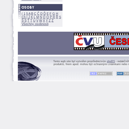
(
1
5
A
B
C
Č
D
Ď
E
F
G
H
Ch
I
J
K
L
M
N
Ó
O
P
R
Ř
S
Ś
Ť
T
U
V
W
X
Y
Z
Všechny osobnosti
Tento web site byl vytvořen prostřednictvím
phpRS
- redakční
produktů, firem apod. mohou být ochrannými známkami nebo r