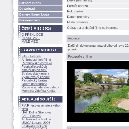
Délka (hh:mm:ss)
Seznam rubrik
Formát obrazu
Download
Rok vzniku
Banery, Ikony, Loga
Datum premiéry
Personalizace
Místo premiéry
Odkaz na umístění filmu na internetu
O PŘEHLÍDCE
ČESKÉ VIZE
Anotace
MALÉ VIZE
Další díl dokumentu, mapujícího od roku 20
projekt.
FAF - Festival
Fotografie z filmu
Ambroziádních Filmů
Rychnovská osmička
Festival leteckých
amatérských filmů
Střekovská kamera
Vysokovský kohout
Pardubický kraťas
Okem dobrodruha
Rodinné amatérské video -
Memoriál Zdeňka Kopky
F.A.F. festival amatérského
filmu
HAH Dolná Strehov
FAF - Festival
Ambroziádních Filmů
UNICA Lugano 2026
Festival leteckých