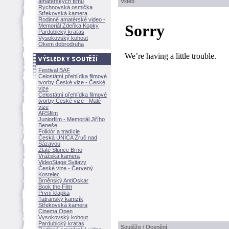
amatérských filmů
Video
Rychnovská osmička
Střekovská kamera
Rodinné amatérské video -
Memoriál Zdeňka Kopky
Pardubický kraťas
Vysokovský kohout
Okem dobrodruha
Festival BAF
Celostátní přehlídka filmové
tvorby České vize - České
vize
Celostátní přehlídka filmové
tvorby České vize - Malé
vize
ARSfilm
Juniorfilm - Memoriál Jiřího
Beneše
Folklór a tradície
Česká UNICA Zruč nad
Sázavou
Zlaté Slunce Brno
Vrážská kamera
VideoStage Svitavy
České vize - Červený
Kostelec
Brněnský AntiOskar
Book the Film
První klapka
Tatranský kamzík
Střekovská kamera
Cinema Open
Vysokovský kohout
Pardubický kraťas
Soutěže / Ocenění