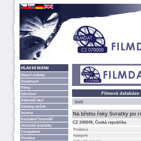
Hlavní stránka
Osobnosti
Filmy
Filmová databáze 
Sdružení
Kalendář akcí
[Zpět]
Katalog služeb
Inzerce
Na břehu řeky Svratky po r
Kontaktní formulář
CZ 240049, Česká republika
Autorské poplatky
Produkce
Fotogalerie
Kategorie
Poradna