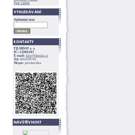
Petr Lášek
Vyhledat text
FILMDAT z. s.
IČ: 22866183
E-mail:
info@filmdat.cz
Tel:
602458782
Skype:
jaroslavsika