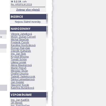
3.2.19
, csfv
Re: ARSFILM 2019
Zobraz více výpisů
Nejsou žádné inzeráty.
Viktorie Jahelkov
ku
MUDr. Dušan Červeň
Michal Šimeček
Frederik Černík
Karolina Hovězákov
Roman Rakytiak
Zdeněk Kulhánek
Ing. Jan Štok
Kryštof Březina
Tomáš Schön
Liliana Lesiak
Alena Mautnerov
Martin Petruň
Miroslav Štván
Ondřej Unucka
Tadeáš Jadwiszczok
rka Leinweberov
Jan Geisler
Slavomír Kozák
Kateřina Buriánkov
Ing. Jan Kadlčík
Jiří Bene
Ing. Emil Pražan