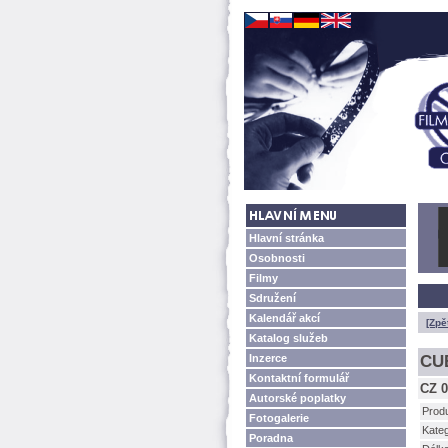
Hlavní stránka
Osobnosti
Filmy
Sdružení
Kalendář akcí
[Zpě
Katalog služeb
Inzerce
CU
Kontaktní formulář
CZ 0
Autorské poplatky
Prod
Fotogalerie
Kateg
Poradna