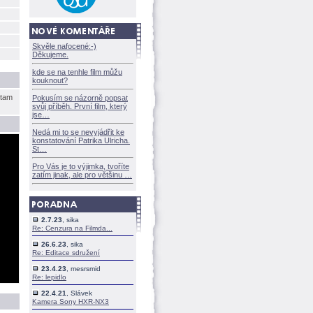
Skvěle nafocené:-)
Děkujeme.
kde se na tenhle film můžu
kouknout?
 tam
Pokusím se názorně popsat
svůj příběh. První film, který
jse
Nedá mi to se nevyjádřit ke
konstatování Patrika Ulricha.
St
Pro Vás je to výjimka, tvoříte
zatím jinak, ale pro většinu
2.7.23
, sika
Re: Cenzura na Filmda...
26.6.23
, sika
Re: Editace sdružení
23.4.23
, mesrsmid
Re: lepidlo
22.4.21
, Slávek
Kamera Sony HXR-NX3