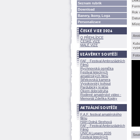
Délk
Seznam rubrik
Form
Download
Rok 
Banery, Ikony, Loga
Datu
Personalizace
Míst
Anot
O PŘEHLÍDCE
ČESKÉ VIZE
Kuba
MALÉ VIZE
vypa
Foto
FAF - Festival Ambroziádních
Filmů
Rychnovská osmička
Festival leteckých
amatérských filmů
Střekovská kamera
Vysokovský kohout
Pardubický kraťas
Okem dobrodruha
Rodinné amatérské video -
Memoriál Zdeňka Kopky
F.A.F. festival amatérského
filmu
HAH Dolná Strehov
FAF - Festival Ambroziádních
Filmů
UNICA Lugano 2026
Sout
Festival leteckých