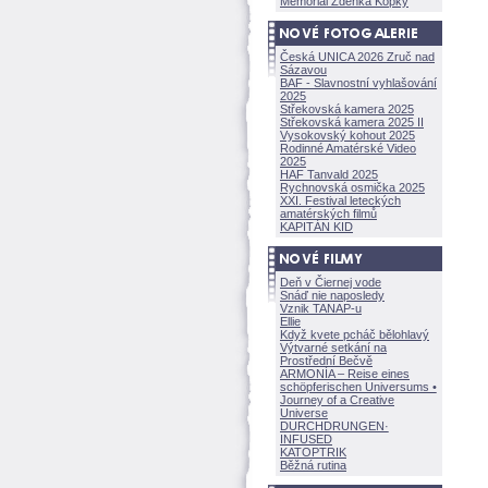
Memoriál Zdeňka Kopky
Česká UNICA 2026 Zruč nad
Sázavou
BAF - Slavnostní vyhlašování
2025
Střekovská kamera 2025
Střekovská kamera 2025 II
Vysokovský kohout 2025
Rodinné Amatérské Video
2025
HAF Tanvald 2025
Rychnovská osmička 2025
XXI. Festival leteckých
amatérských filmů
KAPITÁN KID
Deň v Čiernej vode
Snáď nie naposledy
Vznik TANAP-u
Ellie
Když kvete pcháč bělohlavý
Výtvarné setkání na
Prostřední Bečvě
ARMONÍA – Reise eines
schöpferisch
en Universums •
Journey of a Creative
Universe
DURCHDRUNGEN
·
INFUSED
KATOPTRIK
Běžná rutina