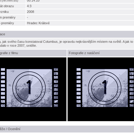
a (hh:mm:ss)
00:14:10
át obrazu
4:3
vzniku
2008
m premiéry
-
o premiéry
Hradec Králové
ace
, jak svého času konstatoval Columbus, je opravdu nejkrásnějším místem na světě. A jak to
dalo v roce 2007, uvidíte.
grafie z filmu
Fotografie z natáčení
ěže / Ocenění