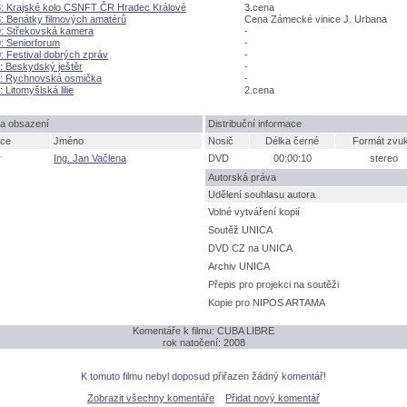
: Krajské kolo CSNFT ČR Hradec Králové
3.cena
: Benátky filmových amatérů
Cena Zámecké vinice J. Urbana
: Střekovská kamera
-
: Seniorforum
-
: Festival dobrých zpráv
-
: Beskydský ještěr
-
: Rychnovská osmička
-
 Litomyšlská lilie
2.cena
a obsazení
Distribuční informace
ce
Jméno
Nosič
Délka černé
Formát zvu
r
Ing. Jan Vačlena
DVD
00:00:10
stereo
Autorská práva
Udělení souhlasu autora
Volné vytváření kopií
Soutěž UNICA
DVD CZ na UNICA
Archiv UNICA
Přepis pro projekci na soutěži
Kopie pro NIPOS ARTAMA
Komentáře k filmu: CUBA LIBRE
rok natočení: 2008
K tomuto filmu nebyl doposud přiřazen žádný komentář!
Zobrazit všechny komentáře
Přidat nový komentář