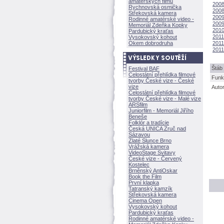
amatérských filmů
2008
Rychnovská osmička
2008
Střekovská kamera
2009
Rodinné amatérské video -
2009
Memoriál Zdeňka Kopky
2010
Pardubický kraťas
2011
Vysokovský kohout
Okem dobrodruha
2011
2011:
táb 
Festival BAF
Celostátní přehlídka filmové
Funk
tvorby České vize - České
vize
Auto
Celostátní přehlídka filmové
tvorby České vize - Malé vize
ARSfilm
Juniorfilm - Memoriál Jiřího
Beneše
Folklór a tradície
Česká UNICA Zruč nad
Sázavou
Zlaté Slunce Brno
Vrážská kamera
VideoStage Svitavy
České vize - Červený
Kostelec
Brněnský AntiOskar
Book the Film
První klapka
Tatranský kamzík
Střekovská kamera
Cinema Open
Vysokovský kohout
Pardubický kraťas
Rodinné amatérské video -