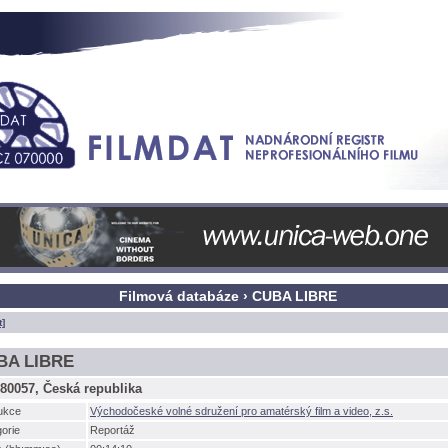
Filmová databáze › CUBA LIBRE
t]
BA LIBRE
80057, Česká republika
ukce
Východočeské volné sdružení pro amatérský film a video, z.s.
orie
Reportáž