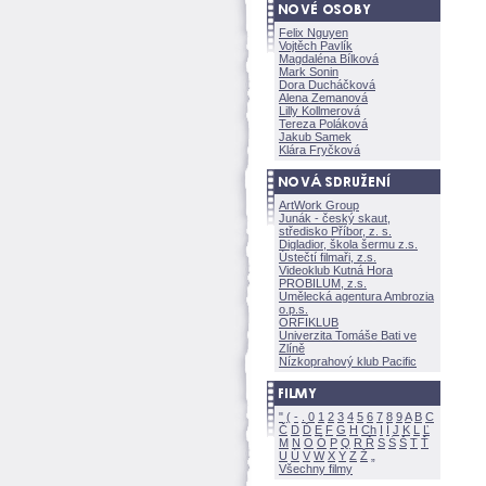
Felix Nguyen
Vojtěch Pavlík
Magdaléna Bílkov
Mark Sonin
Dora Ducháčkov
Alena Zemanov
Lilly Kollmerov
Tereza Polákov
Jakub Samek
Klára Fryčkov
ArtWork Group
Junák - český skaut,
středisko Příbor, z. s.
Digladior, škola šermu z.s.
Ústečtí filmaři, z.s.
Videoklub Kutná Hora
PROBILUM, z.s.
Umělecká agentura Ambrozia
o.p.s.
ORFIKLUB
Univerzita Tomáše Bati ve
Zlíně
Nízkoprahový klub Pacific
"
(
-
.
0
1
2
3
4
5
6
7
8
9
A
B
C
Č
D
Ď
E
F
G
H
Ch
I
Í
J
K
L
Ľ
M
N
O
Ó
P
Q
R
Ř
S
Ś
T
Ť
U
Ú
V
W
X
Y
Z
Všechny filmy