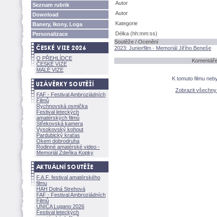
Autor
Seznam rubrik
Autor
Download
Kategorie
Banery, Ikony, Loga
Délka (hh:mm:ss)
Personalizace
Soutěže / Ocenění
2023: Juniorfilm - Memoriál Jiřího Beneše
O PŘEHLÍDCE
Komentáře 
ČESKÉ VIZE
MALÉ VIZE
K tomuto filmu neb
Zobrazit všechn
FAF - Festival Ambroziádních
Filmů
Rychnovská osmička
Festival leteckých
amatérských filmů
Střekovská kamera
Vysokovský kohout
Pardubický kraťas
Okem dobrodruha
Rodinné amatérské video -
Memoriál Zdeňka Kopky
F.A.F. festival amatérského
filmu
HAH Dolná Strehov
FAF - Festival Ambroziádních
Filmů
UNICA Lugano 2026
Festival leteckých