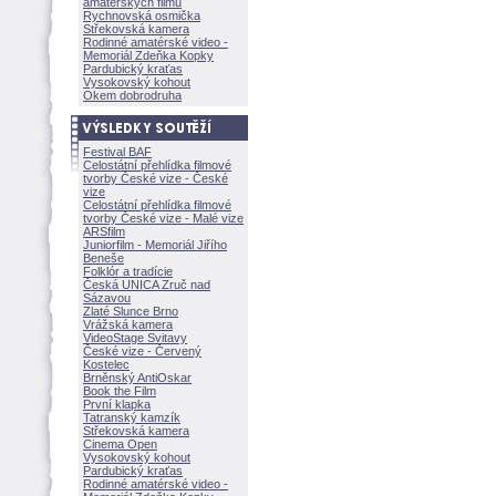
amatérských filmů
Rychnovská osmička
Střekovská kamera
Rodinné amatérské video -
Memoriál Zdeňka Kopky
Pardubický kraťas
Vysokovský kohout
Okem dobrodruha
Festival BAF
Celostátní přehlídka filmové
tvorby České vize - České
vize
Celostátní přehlídka filmové
tvorby České vize - Malé vize
ARSfilm
Juniorfilm - Memoriál Jiřího
Beneše
Folklór a tradície
Česká UNICA Zruč nad
Sázavou
Zlaté Slunce Brno
Vrážská kamera
VideoStage Svitavy
České vize - Červený
Kostelec
Brněnský AntiOskar
Book the Film
První klapka
Tatranský kamzík
Střekovská kamera
Cinema Open
Vysokovský kohout
Pardubický kraťas
Rodinné amatérské video -