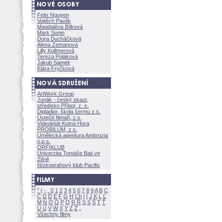
Felix Nguyen
Vojtěch Pavlík
Magdaléna Bílkov
Mark Sonin
Dora Ducháčkov
Alena Zemanov
Lilly Kollmerov
Tereza Polákov
Jakub Samek
Klára Fryčkov
ArtWork Group
Junák - český skaut,
středisko Příbor, z. s.
Digladior, škola šermu z.s.
Ústečtí filmaři, z.s.
Videoklub Kutná Hora
PROBILUM, z.s.
Umělecká agentura Ambrozia
o.p.s.
ORFIKLUB
Univerzita Tomáše Bati ve
Zlíně
Nízkoprahový klub Pacific
"
(
-
.
0
1
2
3
4
5
6
7
8
9
A
B
C
Č
D
Ď
E
F
G
H
Ch
I
Í
J
K
L
Ľ
M
N
O
Ó
P
Q
R
Ř
S
Ś
T
Ť
U
Ú
V
W
X
Y
Z
Všechny filmy