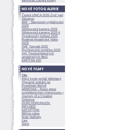
Memoriál Zdeňka Kopky
Česká UNICA 2026 Zruč nad
Sázavou
BAF - Slavnostní vyhlašování
2025
Střekovská kamera 2025
Střekovská kamera 2025 II
Vysokovský kohout 2025
Rodinné Amatérské Video
2025
HAF Tanvald 2025
Rychnovská osmička 2025
XXI. Festival leteckých
amatérských filmů
KAPITÁN KID
Ellie
Když kvete pcháč bělohlavý
Výtvarné setkání na
Prostřední Bečvě
ARMONÍA – Reise eines
schöpferisch
en Universums •
Journey of a Creative
Universe
DURCHDRUNGEN
·
INFUSED
KATOPTRIK
Běžná rutina
Noár NaRuby
Lies
Sprej