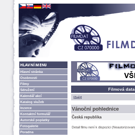
Hlavní stránka
Osobnosti
Filmy
Filmová data
Sdružení
Kalendář akcí
[Zpět]
Katalog služeb
Inzerce
Vánoční pohlednice
Kontaktní formulář
Česká republika
Autorské poplatky
Fotogalerie
Detail filmu není k dispozici (Neautorizova
Poradna