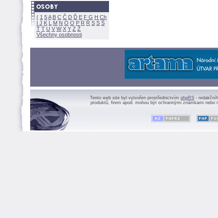
(
1
5
A
B
C
Č
D
Ď
E
F
G
H
Ch
I
J
K
L
M
N
Ó
O
P
R
Ř
S
Ś
Ť
T
U
V
W
X
Y
Z
Všechny osobnosti
Tento web site byl vytvořen prostřednictvím
phpRS
- redakční
produktů, firem apod. mohou být ochrannými známkami nebo r