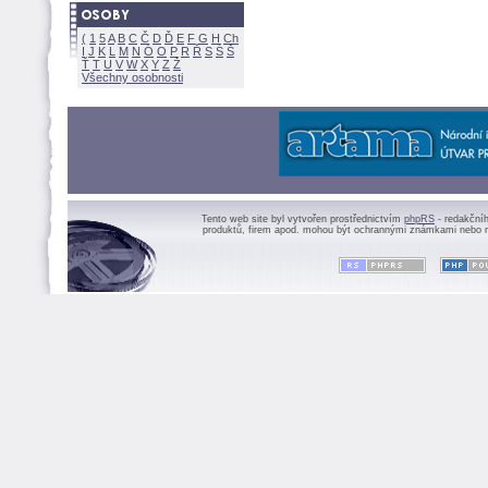
(
1
5
A
B
C
Č
D
Ď
E
F
G
H
Ch
I
J
K
L
M
N
Ó
O
P
R
Ř
S
Ś
Ť
T
U
V
W
X
Y
Z
Všechny osobnosti
Tento web site byl vytvořen prostřednictvím
phpRS
- redakční
produktů, firem apod. mohou být ochrannými známkami nebo r