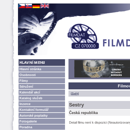
Hlavní stránka
Osobnosti
Filmy
Filmo
Sdružení
Kalendář akcí
[Zpět]
Katalog služeb
Inzerce
Sestry
Kontaktní formulář
Česká republika
Autorské poplatky
Fotogalerie
Detail filmu není k dispozici (Neautorizova
Poradna