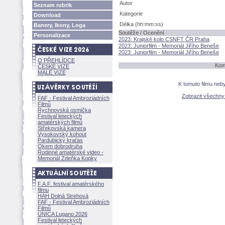
Autor
Seznam rubrik
Kategorie
Download
Délka (hh:mm:ss)
Banery, Ikony, Loga
Soutěže / Ocenění
Personalizace
2023: Krajské kolo CSNFT ČR Praha
2023: Juniorfilm - Memoriál Jiřího Beneše
2023: Juniorfilm - Memoriál Jiřího Beneše
O PŘEHLÍDCE
Kome
ČESKÉ VIZE
MALÉ VIZE
K tomuto filmu neb
Zobrazit všechn
FAF - Festival Ambroziádních
Filmů
Rychnovská osmička
Festival leteckých
amatérských filmů
Střekovská kamera
Vysokovský kohout
Pardubický kraťas
Okem dobrodruha
Rodinné amatérské video -
Memoriál Zdeňka Kopky
F.A.F. festival amatérského
filmu
HAH Dolná Strehov
FAF - Festival Ambroziádních
Filmů
UNICA Lugano 2026
Festival leteckých