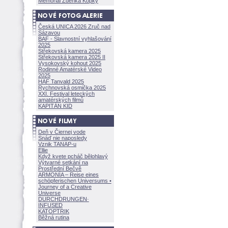
Memoriál Zdeňka Kopky
Česká UNICA 2026 Zruč nad
Sázavou
BAF - Slavnostní vyhlašování
2025
Střekovská kamera 2025
Střekovská kamera 2025 II
Vysokovský kohout 2025
Rodinné Amatérské Video
2025
HAF Tanvald 2025
Rychnovská osmička 2025
XXI. Festival leteckých
amatérských filmů
KAPITÁN KID
Deň v Čiernej vode
Snáď nie naposledy
Vznik TANAP-u
Ellie
Když kvete pcháč bělohlavý
Výtvarné setkání na
Prostřední Bečvě
ARMONÍA – Reise eines
schöpferisch
en Universums •
Journey of a Creative
Universe
DURCHDRUNGEN
·
INFUSED
KATOPTRIK
Běžná rutina