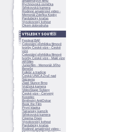
amatérských filmů
Rychnovská osmička
Střekovská kamera
Rodinné amatérské video -
Memoriál Zdeňka Kopky
Pardubický kraťas
Vysokovský kohout
Okem dobrodruha
Festival BAF
Celostátní přehlídka filmové
tvorby České vize - České
vize
Celostátní přehlídka filmové
tvorby České vize - Malé vize
ARSfilm
Juniorfilm - Memoriál Jiřího
Beneše
Folklór a tradície
Česká UNICA Zruč nad
Sázavou
Zlaté Slunce Brno
Vrážská kamera
VideoStage Svitavy
České vize - Červený
Kostelec
Brněnský AntiOskar
Book the Film
První klapka
Tatranský kamzík
Střekovská kamera
Cinema Open
Vysokovský kohout
Pardubický kraťas
Rodinné amatérské video -