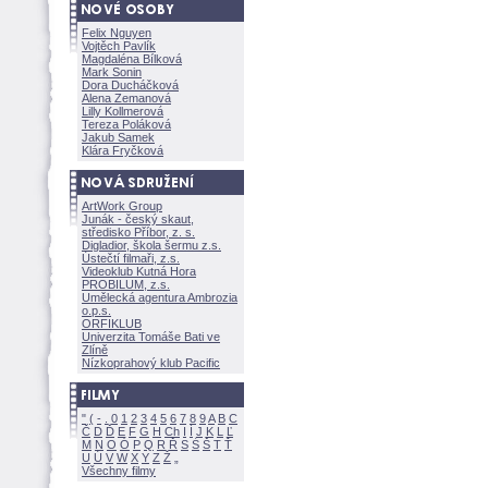
Felix Nguyen
Vojtěch Pavlík
Magdaléna Bílkov
Mark Sonin
Dora Ducháčkov
Alena Zemanov
Lilly Kollmerov
Tereza Polákov
Jakub Samek
Klára Fryčkov
ArtWork Group
Junák - český skaut,
středisko Příbor, z. s.
Digladior, škola šermu z.s.
Ústečtí filmaři, z.s.
Videoklub Kutná Hora
PROBILUM, z.s.
Umělecká agentura Ambrozia
o.p.s.
ORFIKLUB
Univerzita Tomáše Bati ve
Zlíně
Nízkoprahový klub Pacific
"
(
-
.
0
1
2
3
4
5
6
7
8
9
A
B
C
Č
D
Ď
E
F
G
H
Ch
I
Í
J
K
L
Ľ
M
N
O
Ó
P
Q
R
Ř
S
Ś
T
Ť
U
Ú
V
W
X
Y
Z
Všechny filmy