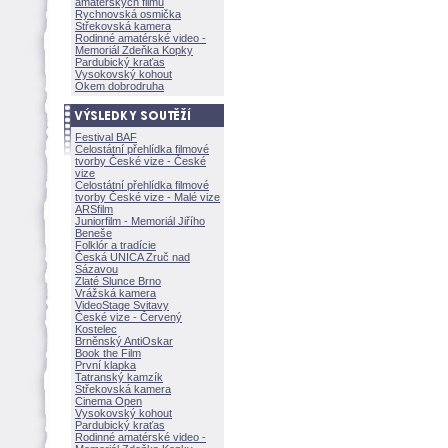
amatérských filmů
Rychnovská osmička
Střekovská kamera
Rodinné amatérské video -
Memoriál Zdeňka Kopky
Pardubický kraťas
Vysokovský kohout
Okem dobrodruha
Festival BAF
Celostátní přehlídka filmové
tvorby České vize - České
vize
Celostátní přehlídka filmové
tvorby České vize - Malé vize
ARSfilm
Juniorfilm - Memoriál Jiřího
Beneše
Folklór a tradície
Česká UNICA Zruč nad
Sázavou
Zlaté Slunce Brno
Vrážská kamera
VideoStage Svitavy
České vize - Červený
Kostelec
Brněnský AntiOskar
Book the Film
První klapka
Tatranský kamzík
Střekovská kamera
Cinema Open
Vysokovský kohout
Pardubický kraťas
Rodinné amatérské video -