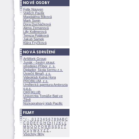
Felix Nguyen
Vojtěch Pavlík
Magdaléna Bílkov
Mark Sonin
Dora Ducháčkov
Alena Zemanov
Lilly Kollmerov
Tereza Polákov
Jakub Samek
Klára Fryčkov
ArtWork Group
Junák - český skaut,
středisko Příbor, z. s.
Digladior, škola šermu z.s.
Ústečtí filmaři, z.s.
Videoklub Kutná Hora
PROBILUM, z.s.
Umělecká agentura Ambrozia
o.p.s.
ORFIKLUB
Univerzita Tomáše Bati ve
Zlíně
Nízkoprahový klub Pacific
"
(
-
.
0
1
2
3
4
5
6
7
8
9
A
B
C
Č
D
Ď
E
F
G
H
Ch
I
Í
J
K
L
Ľ
M
N
O
Ó
P
Q
R
Ř
S
Ś
T
Ť
U
Ú
V
W
X
Y
Z
Všechny filmy