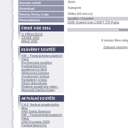
Autor
Seznam rubrik
Kategorie
Download
Délka (hh:mm:ss)
Banery, Ikony, Loga
Soutěže / Ocenění
Personalizace
2008: Krajské kolo CSNFT ČR Praha
Koment
O PŘEHLÍDCE
ČESKÉ VIZE
K tomuto filmu neb
MALÉ VIZE
Zobrazit všechn
FAF - Festival Ambroziádních
Filmů
Rychnovská osmička
Festival leteckých
amatérských filmů
Střekovská kamera
Vysokovský kohout
Pardubický kraťas
Okem dobrodruha
Rodinné amatérské video -
Memoriál Zdeňka Kopky
F.A.F. festival amatérského
filmu
HAH Dolná Strehov
FAF - Festival Ambroziádních
Filmů
UNICA Lugano 2026
Festival leteckých