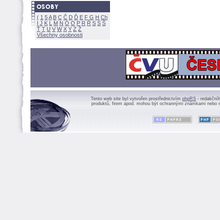
(
1
5
A
B
C
Č
D
Ď
E
F
G
H
Ch
I
J
K
L
M
N
Ó
O
P
R
Ř
S
Ś
Ť
T
U
V
W
X
Y
Z
Všechny osobnosti
Tento web site byl vytvořen prostřednictvím
phpRS
- redakční
produktů, firem apod. mohou být ochrannými známkami nebo r