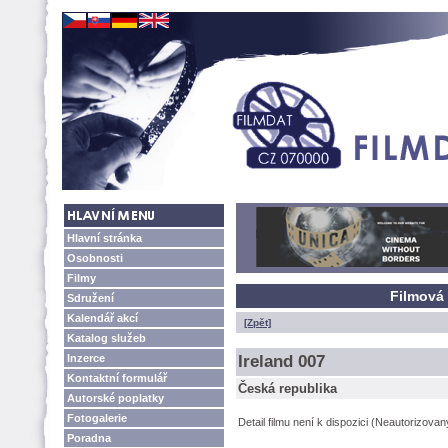
Hlavní stránka
Osobnosti
Filmy
Filmová 
Sdružení
Kalendář akcí
[Zpět]
Katalog služeb
Inzerce
Ireland 007
Kontaktní formulář
Česká republika
Autorské poplatky
Fotogalerie
Detail filmu není k dispozici (Neautorizova
Poradna