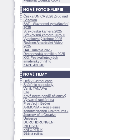
Memoriál Zdeňka Kopky
Česká UNICA 2026 Zruč nad
Sázavou
BAF - Slavnostní vyhlašování
2025
Střekovská kamera 2025
Střekovská kamera 2025 II
Vysokovský kohout 2025
Rodinné Amatérské Video
2025
HAF Tanvald 2025
Rychnovská osmička 2025
XXI. Festival leteckých
amatérských filmů
KAPITÁN KID
Deň v Čiernej vode
Snáď nie naposledy
Vznik TANAP-u
Ellie
Když kvete pcháč bělohlavý
Výtvarné setkání na
Prostřední Bečvě
ARMONÍA – Reise eines
schöpferisch
en Universums •
Journey of a Creative
Universe
DURCHDRUNGEN
·
INFUSED
KATOPTRIK
Běžná rutina