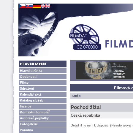
Hlavní stránka
Osobnosti
Filmy
Filmová d
Sdružení
Kalendář akcí
[Zpět]
Katalog služeb
Inzerce
Pochod žížal
Kontaktní formulář
Česká republika
Autorské poplatky
Fotogalerie
Detail filmu není k dispozici (Neautorizova
Poradna