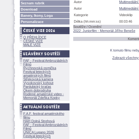
Autor
Multimediáln
Seznam rubrik
Autor
Multimediáln
Download
Kategorie
Videoklip
Banery, Ikony, Loga
Délka (hh:mm:ss)
00:03:46
Personalizace
Soutěže / Ocenění
2022: Juniorfilm - Memoriál Jiřího Beneše
O PŘEHLÍDCE
Komentá
ČESKÉ VIZE
MALÉ VIZE
K tomuto filmu neb
Zobrazit všechn
FAF - Festival Ambroziádních
Filmů
Rychnovská osmička
Festival leteckých
amatérských filmů
Střekovská kamera
Vysokovský kohout
Pardubický kraťas
Okem dobrodruha
Rodinné amatérské video -
Memoriál Zdeňka Kopky
F.A.F. festival amatérského
filmu
HAH Dolná Strehov
FAF - Festival Ambroziádních
Filmů
UNICA Lugano 2026
Festival leteckých