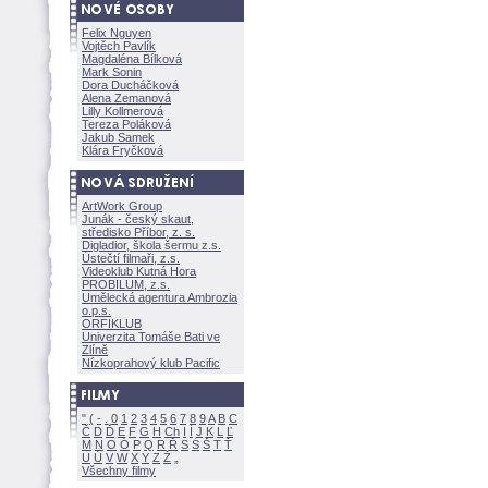
Felix Nguyen
Vojtěch Pavlík
Magdaléna Bílkov
Mark Sonin
Dora Ducháčkov
Alena Zemanov
Lilly Kollmerov
Tereza Polákov
Jakub Samek
Klára Fryčkov
ArtWork Group
Junák - český skaut,
středisko Příbor, z. s.
Digladior, škola šermu z.s.
Ústečtí filmaři, z.s.
Videoklub Kutná Hora
PROBILUM, z.s.
Umělecká agentura Ambrozia
o.p.s.
ORFIKLUB
Univerzita Tomáše Bati ve
Zlíně
Nízkoprahový klub Pacific
"
(
-
.
0
1
2
3
4
5
6
7
8
9
A
B
C
Č
D
Ď
E
F
G
H
Ch
I
Í
J
K
L
Ľ
M
N
O
Ó
P
Q
R
Ř
S
Ś
T
Ť
U
Ú
V
W
X
Y
Z
Všechny filmy