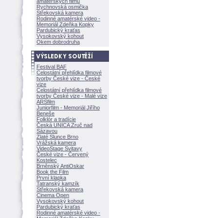
amatérských filmů
Rychnovská osmička
Střekovská kamera
Rodinné amatérské video -
Memoriál Zdeňka Kopky
Pardubický kraťas
Vysokovský kohout
Okem dobrodruha
Festival BAF
Celostátní přehlídka filmové
tvorby České vize - České
vize
Celostátní přehlídka filmové
tvorby České vize - Malé vize
ARSfilm
Juniorfilm - Memoriál Jiřího
Beneše
Folklór a tradície
Česká UNICA Zruč nad
Sázavou
Zlaté Slunce Brno
Vrážská kamera
VideoStage Svitavy
České vize - Červený
Kostelec
Brněnský AntiOskar
Book the Film
První klapka
Tatranský kamzík
Střekovská kamera
Cinema Open
Vysokovský kohout
Pardubický kraťas
Rodinné amatérské video -