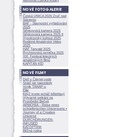
Memoriál Zdeňka Kopky
Česká UNICA 2026 Zruč nad
Sázavou
BAF - Slavnostní vyhlašování
2025
Střekovská kamera 2025
Střekovská kamera 2025 II
Vysokovský kohout 2025
Rodinné Amatérské Video
2025
HAF Tanvald 2025
Rychnovská osmička 2025
XXI. Festival leteckých
amatérských filmů
KAPITÁN KID
Deň v Čiernej vode
Snáď nie naposledy
Vznik TANAP-u
Ellie
Když kvete pcháč bělohlavý
Výtvarné setkání na
Prostřední Bečvě
ARMONÍA – Reise eines
schöpferisch
en Universums •
Journey of a Creative
Universe
DURCHDRUNGEN
·
INFUSED
KATOPTRIK
Běžná rutina