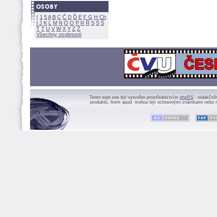
(
1
5
A
B
C
Č
D
Ď
E
F
G
H
Ch
I
J
K
L
M
N
Ó
O
P
R
Ř
S
Ś
Ť
T
U
V
W
X
Y
Z
Všechny osobnosti
Tento web site byl vytvořen prostřednictvím
phpRS
- redakční
produktů, firem apod. mohou být ochrannými známkami nebo r