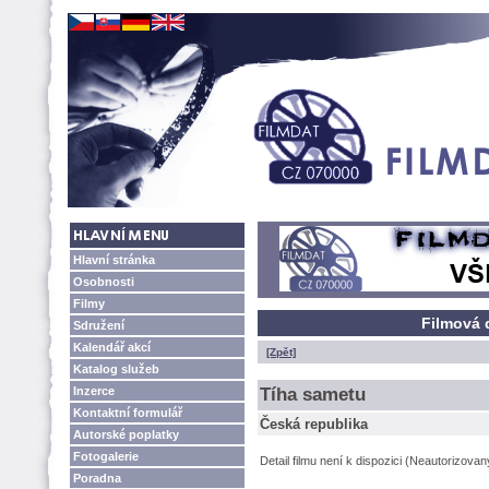
Hlavní stránka
Osobnosti
Filmy
Filmová 
Sdružení
Kalendář akcí
[Zpět]
Katalog služeb
Inzerce
Tíha sametu
Kontaktní formulář
Česká republika
Autorské poplatky
Fotogalerie
Detail filmu není k dispozici (Neautorizova
Poradna