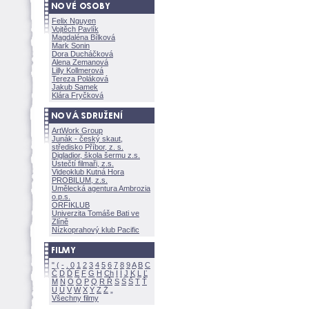
Felix Nguyen
Vojtěch Pavlík
Magdaléna Bílkov
Mark Sonin
Dora Ducháčkov
Alena Zemanov
Lilly Kollmerov
Tereza Polákov
Jakub Samek
Klára Fryčkov
ArtWork Group
Junák - český skaut,
středisko Příbor, z. s.
Digladior, škola šermu z.s.
Ústečtí filmaři, z.s.
Videoklub Kutná Hora
PROBILUM, z.s.
Umělecká agentura Ambrozia
o.p.s.
ORFIKLUB
Univerzita Tomáše Bati ve
Zlíně
Nízkoprahový klub Pacific
"
(
-
.
0
1
2
3
4
5
6
7
8
9
A
B
C
Č
D
Ď
E
F
G
H
Ch
I
Í
J
K
L
Ľ
M
N
O
Ó
P
Q
R
Ř
S
Ś
T
Ť
U
Ú
V
W
X
Y
Z
Všechny filmy