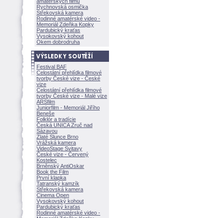
amatérských filmů
Rychnovská osmička
Střekovská kamera
Rodinné amatérské video -
Memoriál Zdeňka Kopky
Pardubický kraťas
Vysokovský kohout
Okem dobrodruha
Festival BAF
Celostátní přehlídka filmové
tvorby České vize - České
vize
Celostátní přehlídka filmové
tvorby České vize - Malé vize
ARSfilm
Juniorfilm - Memoriál Jiřího
Beneše
Folklór a tradície
Česká UNICA Zruč nad
Sázavou
Zlaté Slunce Brno
Vrážská kamera
VideoStage Svitavy
České vize - Červený
Kostelec
Brněnský AntiOskar
Book the Film
První klapka
Tatranský kamzík
Střekovská kamera
Cinema Open
Vysokovský kohout
Pardubický kraťas
Rodinné amatérské video -