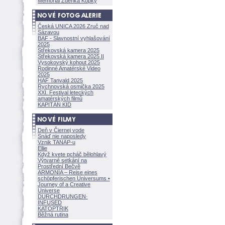
Memoriál Zdeňka Kopky
Česká UNICA 2026 Zruč nad
Sázavou
BAF - Slavnostní vyhlašování
2025
Střekovská kamera 2025
Střekovská kamera 2025 II
Vysokovský kohout 2025
Rodinné Amatérské Video
2025
HAF Tanvald 2025
Rychnovská osmička 2025
XXI. Festival leteckých
amatérských filmů
KAPITÁN KID
Deň v Čiernej vode
Snáď nie naposledy
Vznik TANAP-u
Ellie
Když kvete pcháč bělohlavý
Výtvarné setkání na
Prostřední Bečvě
ARMONÍA – Reise eines
schöpferisch
en Universums •
Journey of a Creative
Universe
DURCHDRUNGEN
·
INFUSED
KATOPTRIK
Běžná rutina