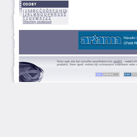
(
1
5
A
B
C
Č
D
Ď
E
F
G
H
Ch
I
J
K
L
M
N
Ó
O
P
R
Ř
S
Ś
Ť
T
U
V
W
X
Y
Z
Všechny osobnosti
Tento web site byl vytvořen prostřednictvím
phpRS
- redakční
produktů, firem apod. mohou být ochrannými známkami nebo r