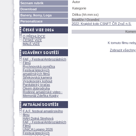
Autor
Seznam rubrik
Kategorie
Download
Délka (hh:mm:ss)
Banery, Ikony, Loga
Soutěže / Ocenění
Personalizace
2022: Krajské kolo CSNFT ČR Zruč n.S.
Koment
O PŘEHLÍDCE
ČESKÉ VIZE
K tomuto filmu neb
MALÉ VIZE
Zobrazit všechn
FAF - Festival Ambroziádních
Filmů
Rychnovská osmička
Festival leteckých
amatérských filmů
Střekovská kamera
Vysokovský kohout
Pardubický kraťas
Okem dobrodruha
Rodinné amatérské video -
Memoriál Zdeňka Kopky
F.A.F. festival amatérského
filmu
HAH Dolná Strehov
FAF - Festival Ambroziádních
Filmů
UNICA Lugano 2026
Festival leteckých