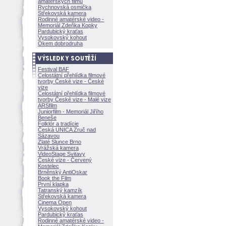
amatérských filmů
Rychnovská osmička
Střekovská kamera
Rodinné amatérské video -
Memoriál Zdeňka Kopky
Pardubický kraťas
Vysokovský kohout
Okem dobrodruha
Festival BAF
Celostátní přehlídka filmové
tvorby České vize - České
vize
Celostátní přehlídka filmové
tvorby České vize - Malé vize
ARSfilm
Juniorfilm - Memoriál Jiřího
Beneše
Folklór a tradície
Česká UNICA Zruč nad
Sázavou
Zlaté Slunce Brno
Vrážská kamera
VideoStage Svitavy
České vize - Červený
Kostelec
Brněnský AntiOskar
Book the Film
První klapka
Tatranský kamzík
Střekovská kamera
Cinema Open
Vysokovský kohout
Pardubický kraťas
Rodinné amatérské video -