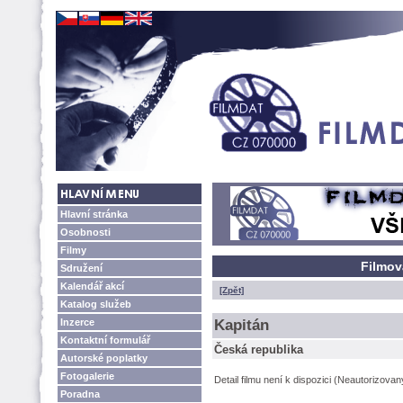
Hlavní stránka
Osobnosti
Filmy
Filmov
Sdružení
Kalendář akcí
[Zpět]
Katalog služeb
Inzerce
Kapitán
Kontaktní formulář
Česká republika
Autorské poplatky
Fotogalerie
Detail filmu není k dispozici (Neautorizova
Poradna