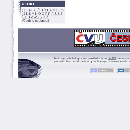
(
1
5
A
B
C
Č
D
Ď
E
F
G
H
Ch
I
J
K
L
M
N
Ó
O
P
R
Ř
S
Ś
Ť
T
U
V
W
X
Y
Z
Všechny osobnosti
Tento web site byl vytvořen prostřednictvím
phpRS
- redakční
produktů, firem apod. mohou být ochrannými známkami nebo r