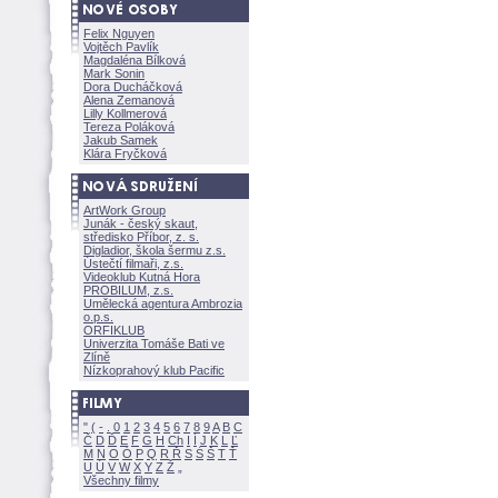
Felix Nguyen
Vojtěch Pavlík
Magdaléna Bílkov
Mark Sonin
Dora Ducháčkov
Alena Zemanov
Lilly Kollmerov
Tereza Polákov
Jakub Samek
Klára Fryčkov
ArtWork Group
Junák - český skaut,
středisko Příbor, z. s.
Digladior, škola šermu z.s.
Ústečtí filmaři, z.s.
Videoklub Kutná Hora
PROBILUM, z.s.
Umělecká agentura Ambrozia
o.p.s.
ORFIKLUB
Univerzita Tomáše Bati ve
Zlíně
Nízkoprahový klub Pacific
"
(
-
.
0
1
2
3
4
5
6
7
8
9
A
B
C
Č
D
Ď
E
F
G
H
Ch
I
Í
J
K
L
Ľ
M
N
O
Ó
P
Q
R
Ř
S
Ś
T
Ť
U
Ú
V
W
X
Y
Z
Všechny filmy