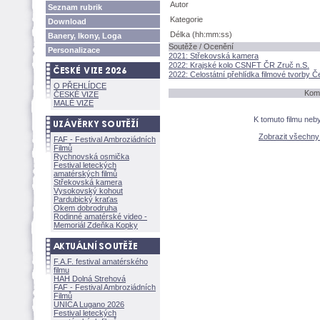
Autor
Seznam rubrik
Kategorie
Download
Délka (hh:mm:ss)
Banery, Ikony, Loga
Soutěže / Ocenění
Personalizace
2021: Střekovská kamera
2022: Krajské kolo CSNFT ČR Zruč n.S.
2022: Celostátní přehlídka filmové tvorby 
O PŘEHLÍDCE
Kome
ČESKÉ VIZE
MALÉ VIZE
K tomuto filmu neb
Zobrazit všechn
FAF - Festival Ambroziádních
Filmů
Rychnovská osmička
Festival leteckých
amatérských filmů
Střekovská kamera
Vysokovský kohout
Pardubický kraťas
Okem dobrodruha
Rodinné amatérské video -
Memoriál Zdeňka Kopky
F.A.F. festival amatérského
filmu
HAH Dolná Strehov
FAF - Festival Ambroziádních
Filmů
UNICA Lugano 2026
Festival leteckých