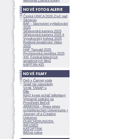
Memoriál Zdeňka Kopky
Česká UNICA 2026 Zruč nad
Sázavou
BAF - Slavnostní vyhlašování
2025
Střekovská kamera 2025
Střekovská kamera 2025 II
Vysokovský kohout 2025
Rodinné Amatérské Video
2025
HAF Tanvald 2025
Rychnovská osmička 2025
XXI. Festival leteckých
amatérských filmů
KAPITÁN KID
Deň v Čiernej vode
Snáď nie naposledy
Vznik TANAP-u
Ellie
Když kvete pcháč bělohlavý
Výtvarné setkání na
Prostřední Bečvě
ARMONÍA – Reise eines
schöpferisch
en Universums •
Journey of a Creative
Universe
DURCHDRUNGEN
·
INFUSED
KATOPTRIK
Běžná rutina