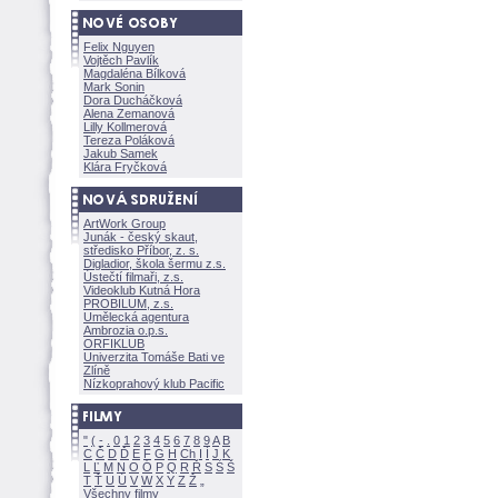
Felix Nguyen
Vojtěch Pavlík
Magdaléna Bílkov
Mark Sonin
Dora Ducháčkov
Alena Zemanov
Lilly Kollmerov
Tereza Polákov
Jakub Samek
Klára Fryčkov
ArtWork Group
Junák - český skaut,
středisko Příbor, z. s.
Digladior, škola šermu z.s.
Ústečtí filmaři, z.s.
Videoklub Kutná Hora
PROBILUM, z.s.
Umělecká agentura
Ambrozia o.p.s.
ORFIKLUB
Univerzita Tomáše Bati ve
Zlíně
Nízkoprahový klub Pacific
"
(
-
.
0
1
2
3
4
5
6
7
8
9
A
B
C
Č
D
Ď
E
F
G
H
Ch
I
Í
J
K
L
Ľ
M
N
O
Ó
P
Q
R
Ř
S
Ś
T
Ť
U
Ú
V
W
X
Y
Z
Všechny filmy