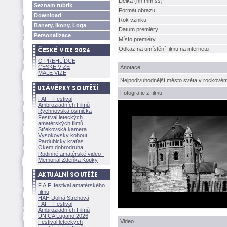
Délka (hh:mm:ss)
Seznam rubrik
Formát obrazu
Download
Rok vzniku
Banery, Ikony, Loga
Datum premiéry
Personalizace
Místo premiéry
Odkaz na umístění filmu na internetu
O PŘEHLÍDCE
ČESKÉ VIZE
Anotace
MALÉ VIZE
Nejpodivuhodnější město světa v rockovém 
Fotografie z filmu
FAF - Festival
Ambroziádních Filmů
Rychnovská osmička
Festival leteckých
amatérských filmů
Střekovská kamera
Vysokovský kohout
Pardubický kraťas
Okem dobrodruha
Rodinné amatérské video -
Memoriál Zdeňka Kopky
F.A.F. festival amatérského
filmu
HAH Dolná Strehov
FAF - Festival
Ambroziádních Filmů
UNICA Lugano 2026
Video
Festival leteckých