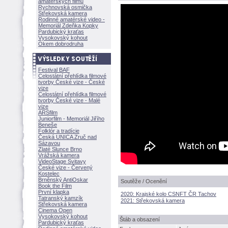
amatérských filmů
Rychnovská osmička
Střekovská kamera
Rodinné amatérské video -
Memoriál Zdeňka Kopky
Pardubický kraťas
Vysokovský kohout
Okem dobrodruha
Festival BAF
Celostátní přehlídka filmové
tvorby České vize - České
vize
Celostátní přehlídka filmové
tvorby České vize - Malé
vize
ARSfilm
Juniorfilm - Memoriál Jiřího
Beneše
Folklór a tradície
Česká UNICA Zruč nad
Sázavou
Zlaté Slunce Brno
Vrážská kamera
VideoStage Svitavy
České vize - Červený
Kostelec
Brněnský AntiOskar
Soutěže / Ocenění
Book the Film
První klapka
2020: Krajské kolo CSNFT ČR Tachov
Tatranský kamzík
2021: Střekovská kamera
Střekovská kamera
Cinema Open
Vysokovský kohout
táb a obsazení
Pardubický kraťas