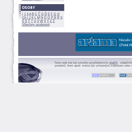
(
1
5
A
B
C
Č
D
Ď
E
F
G
H
Ch
I
J
K
L
M
N
Ó
O
P
R
Ř
S
Ś
Ť
T
U
V
W
X
Y
Z
Všechny osobnosti
Tento web site byl vytvořen prostřednictvím
phpRS
- redakční
produktů, firem apod. mohou být ochrannými známkami nebo r