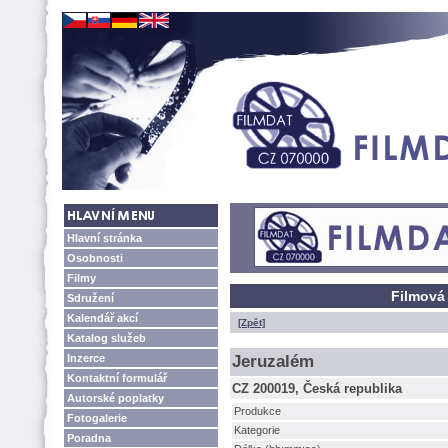
Hlavní stránka
Osobnosti
Filmy
Filmová
Sdružení
Kalendář akcí
[Zpět]
Katalog služeb
Inzerce
Jeruzalém
Kontaktní formulář
CZ 200019, Česká republika
Autorské poplatky
Produkce
Fotogalerie
Kategorie
Poradna