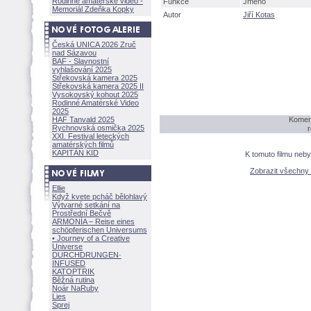
Rodinné amatérské video -
Funkce
Jméno
Memoriál Zdeňka Kopky
Autor
Jiří Kotas
Česká UNICA 2026 Zruč
nad Sázavou
BAF - Slavnostní
vyhlašování 2025
Střekovská kamera 2025
Střekovská kamera 2025 II
Vysokovský kohout 2025
Rodinné Amatérské Video
2025
HAF Tanvald 2025
Koment
Rychnovská osmička 2025
r
XXI. Festival leteckých
amatérských filmů
KAPITÁN KID
K tomuto filmu neb
Zobrazit všechny
Ellie
Když kvete pcháč bělohlavý
Výtvarné setkání na
Prostřední Bečvě
ARMONÍA – Reise eines
schöpferisch
en Universums
• Journey of a Creative
Universe
DURCHDRUNGEN
·
INFUSED
KATOPTRIK
Běžná rutina
Noár NaRuby
Lies
Sprej