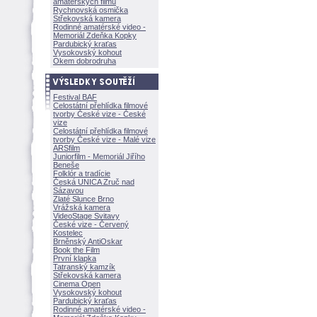
amatérských filmů
Rychnovská osmička
Střekovská kamera
Rodinné amatérské video -
Memoriál Zdeňka Kopky
Pardubický kraťas
Vysokovský kohout
Okem dobrodruha
Festival BAF
Celostátní přehlídka filmové
tvorby České vize - České
vize
Celostátní přehlídka filmové
tvorby České vize - Malé vize
ARSfilm
Juniorfilm - Memoriál Jiřího
Beneše
Folklór a tradície
Česká UNICA Zruč nad
Sázavou
Zlaté Slunce Brno
Vrážská kamera
VideoStage Svitavy
České vize - Červený
Kostelec
Brněnský AntiOskar
Book the Film
První klapka
Tatranský kamzík
Střekovská kamera
Cinema Open
Vysokovský kohout
Pardubický kraťas
Rodinné amatérské video -