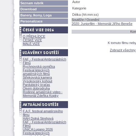
Autor
Seznam rubrik
Kategorie
Download
Délka (hh:mm:ss)
Banery, Ikony, Loga
Soutěže / Ocenění
Personalizace
2020: Juniorfilm - Memoriál Jiřího Beneše
Kom
O PŘEHLÍDCE
ČESKÉ VIZE
K tomuto filmu neb
MALÉ VIZE
Zobrazit všechn
FAF - Festival Ambroziádních
Filmů
Rychnovská osmička
Festival leteckých
amatérských filmů
Střekovská kamera
Vysokovský kohout
Pardubický kraťas
Okem dobrodruha
Rodinné amatérské video -
Memoriál Zdeňka Kopky
F.A.F. festival amatérského
filmu
HAH Dolná Strehov
FAF - Festival Ambroziádních
Filmů
UNICA Lugano 2026
Festival leteckých