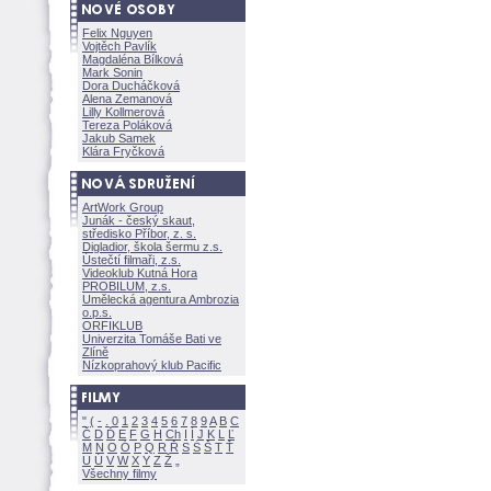
Felix Nguyen
Vojtěch Pavlík
Magdaléna Bílkov
Mark Sonin
Dora Ducháčkov
Alena Zemanov
Lilly Kollmerov
Tereza Polákov
Jakub Samek
Klára Fryčkov
ArtWork Group
Junák - český skaut,
středisko Příbor, z. s.
Digladior, škola šermu z.s.
Ústečtí filmaři, z.s.
Videoklub Kutná Hora
PROBILUM, z.s.
Umělecká agentura Ambrozia
o.p.s.
ORFIKLUB
Univerzita Tomáše Bati ve
Zlíně
Nízkoprahový klub Pacific
"
(
-
.
0
1
2
3
4
5
6
7
8
9
A
B
C
Č
D
Ď
E
F
G
H
Ch
I
Í
J
K
L
Ľ
M
N
O
Ó
P
Q
R
Ř
S
Ś
T
Ť
U
Ú
V
W
X
Y
Z
Všechny filmy