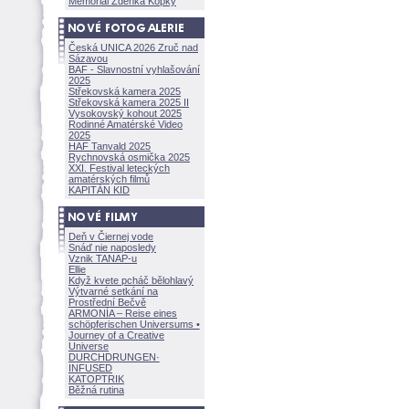
Memoriál Zdeňka Kopky
Česká UNICA 2026 Zruč nad
Sázavou
BAF - Slavnostní vyhlašování
2025
Střekovská kamera 2025
Střekovská kamera 2025 II
Vysokovský kohout 2025
Rodinné Amatérské Video
2025
HAF Tanvald 2025
Rychnovská osmička 2025
XXI. Festival leteckých
amatérských filmů
KAPITÁN KID
Deň v Čiernej vode
Snáď nie naposledy
Vznik TANAP-u
Ellie
Když kvete pcháč bělohlavý
Výtvarné setkání na
Prostřední Bečvě
ARMONÍA – Reise eines
schöpferisch
en Universums •
Journey of a Creative
Universe
DURCHDRUNGEN
·
INFUSED
KATOPTRIK
Běžná rutina