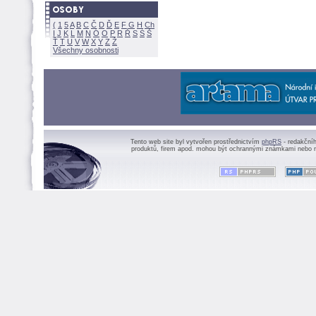
(
1
5
A
B
C
Č
D
Ď
E
F
G
H
Ch
I
J
K
L
M
N
Ó
O
P
R
Ř
S
Ś
Ť
T
U
V
W
X
Y
Z
Všechny osobnosti
Tento web site byl vytvořen prostřednictvím
phpRS
- redakční
produktů, firem apod. mohou být ochrannými známkami nebo r