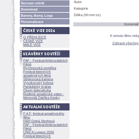
Autor
Seznam rubrik
Kategorie
Download
Délka (hh:mm:ss)
Banery, Ikony, Loga
Personalizace
Komentáře
K tomuto filmu neb
O PŘEHLÍDCE
ČESKÉ VIZE
Zobrazit všechn
MALÉ VIZE
FAF - Festival Ambroziádních
Filmů
Rychnovská osmička
Festival leteckých
amatérských filmů
Střekovská kamera
Vysokovský kohout
Pardubický kraťas
Okem dobrodruha
Rodinné amatérské video -
Memoriál Zdeňka Kopky
F.A.F. festival amatérského
filmu
HAH Dolná Strehov
FAF - Festival Ambroziádních
Filmů
UNICA Lugano 2026
Festival leteckých