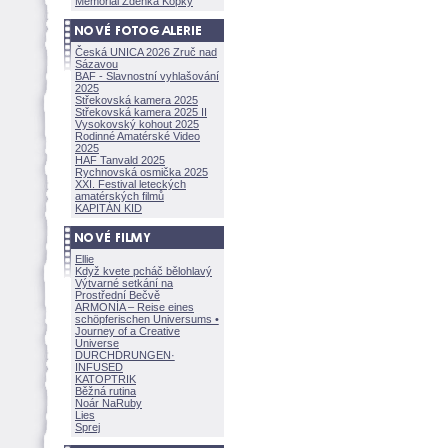
Memoriál Zdeňka Kopky
Česká UNICA 2026 Zruč nad
Sázavou
BAF - Slavnostní vyhlašování
2025
Střekovská kamera 2025
Střekovská kamera 2025 II
Vysokovský kohout 2025
Rodinné Amatérské Video
2025
HAF Tanvald 2025
Rychnovská osmička 2025
XXI. Festival leteckých
amatérských filmů
KAPITÁN KID
Ellie
Když kvete pcháč bělohlavý
Výtvarné setkání na
Prostřední Bečvě
ARMONÍA – Reise eines
schöpferisch
en Universums •
Journey of a Creative
Universe
DURCHDRUNGEN
·
INFUSED
KATOPTRIK
Běžná rutina
Noár NaRuby
Lies
Sprej