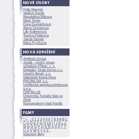
Felix Nguyen
Vojtěch Pavlík
Magdaléna Bílkov
Mark Sonin
Dora Ducháčkov
Alena Zemanov
Lilly Kollmerov
Tereza Polákov
Jakub Samek
Klára Fryčkov
ArtWork Group
Junák - český skaut,
středisko Příbor, z. s.
Digladior, škola šermu z.s.
Ústečtí filmaři, z.s.
Videoklub Kutná Hora
PROBILUM, z.s.
Umělecká agentura Ambrozia
o.p.s.
ORFIKLUB
Univerzita Tomáše Bati ve
Zlíně
Nízkoprahový klub Pacific
"
(
-
.
0
1
2
3
4
5
6
7
8
9
A
B
C
Č
D
Ď
E
F
G
H
Ch
I
Í
J
K
L
Ľ
M
N
O
Ó
P
Q
R
Ř
S
Ś
T
Ť
U
Ú
V
W
X
Y
Z
Všechny filmy