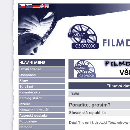
Hlavní stránka
Osobnosti
Filmy
Filmová dat
Sdružení
Kalendář akcí
[Zpět]
Katalog služeb
Inzerce
Poradíte, prosím?
Kontaktní formulář
Slovenská republika
Autorské poplatky
Fotogalerie
Detail filmu není k dispozici (Neautorizova
Poradna