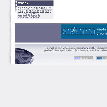
(
1
5
A
B
C
Č
D
Ď
E
F
G
H
Ch
I
J
K
L
M
N
Ó
O
P
R
Ř
S
Ś
Ť
T
U
V
W
X
Y
Z
Všechny osobnosti
Tento web site byl vytvořen prostřednictvím
phpRS
- redakční
produktů, firem apod. mohou být ochrannými známkami nebo r