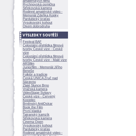
amatérských filmů
Rychnovská osmička
Střekovská kamera
Rodinné amatérské video -
Memoriál Zdeňka Kopky
Pardubický kraťas
Vysokovský kohout
Okem dobrodruha
Festival BAF
Celostátní přehlídka filmové
tvorby České vize - České
vize
Celostátní přehlídka filmové
tvorby České vize - Malé vize
ARSfilm
Juniorfilm - Memoriál Jiřího
Beneše
Folklór a tradície
Česká UNICA Zruč nad
Sázavou
Zlaté Slunce Brno
Vrážská kamera
VideoStage Svitavy
České vize - Červený
Kostelec
Brněnský AntiOskar
Book the Film
První klapka
Tatranský kamzík
Střekovská kamera
Cinema Open
Vysokovský kohout
Pardubický kraťas
Rodinné amatérské video -