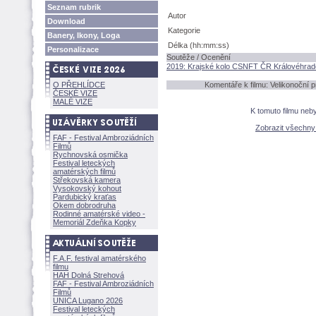
Seznam rubrik
Autor
Download
Kategorie
Banery, Ikony, Loga
Délka (hh:mm:ss)
Personalizace
Soutěže / Ocenění
2019: Krajské kolo CSNFT ČR Královéhrad
O PŘEHLÍDCE
Komentáře k filmu: Velikonoční
ČESKÉ VIZE
MALÉ VIZE
K tomuto filmu neb
Zobrazit všechn
FAF - Festival Ambroziádních
Filmů
Rychnovská osmička
Festival leteckých
amatérských filmů
Střekovská kamera
Vysokovský kohout
Pardubický kraťas
Okem dobrodruha
Rodinné amatérské video -
Memoriál Zdeňka Kopky
F.A.F. festival amatérského
filmu
HAH Dolná Strehov
FAF - Festival Ambroziádních
Filmů
UNICA Lugano 2026
Festival leteckých