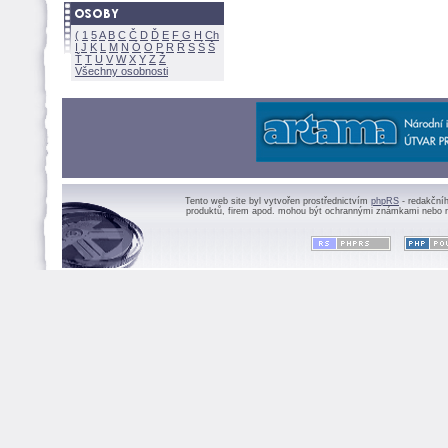
(
1
5
A
B
C
Č
D
Ď
E
F
G
H
Ch
I
J
K
L
M
N
Ó
O
P
R
Ř
S
Ś
Ť
T
U
V
W
X
Y
Z
Všechny osobnosti
Tento web site byl vytvořen prostřednictvím
phpRS
- redakční
produktů, firem apod. mohou být ochrannými známkami nebo r