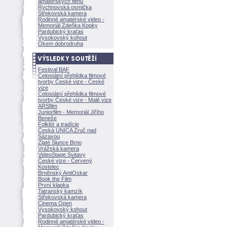
amatérských filmů
Rychnovská osmička
Střekovská kamera
Rodinné amatérské video -
Memoriál Zdeňka Kopky
Pardubický kraťas
Vysokovský kohout
Okem dobrodruha
Festival BAF
Celostátní přehlídka filmové
tvorby České vize - České
vize
Celostátní přehlídka filmové
tvorby České vize - Malé vize
ARSfilm
Juniorfilm - Memoriál Jiřího
Beneše
Folklór a tradície
Česká UNICA Zruč nad
Sázavou
Zlaté Slunce Brno
Vrážská kamera
VideoStage Svitavy
České vize - Červený
Kostelec
Brněnský AntiOskar
Book the Film
První klapka
Tatranský kamzík
Střekovská kamera
Cinema Open
Vysokovský kohout
Pardubický kraťas
Rodinné amatérské video -