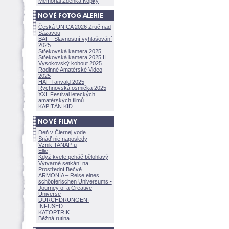
Memoriál Zdeňka Kopky
Česká UNICA 2026 Zruč nad
Sázavou
BAF - Slavnostní vyhlašování
2025
Střekovská kamera 2025
Střekovská kamera 2025 II
Vysokovský kohout 2025
Rodinné Amatérské Video
2025
HAF Tanvald 2025
Rychnovská osmička 2025
XXI. Festival leteckých
amatérských filmů
KAPITÁN KID
Deň v Čiernej vode
Snáď nie naposledy
Vznik TANAP-u
Ellie
Když kvete pcháč bělohlavý
Výtvarné setkání na
Prostřední Bečvě
ARMONÍA – Reise eines
schöpferisch
en Universums •
Journey of a Creative
Universe
DURCHDRUNGEN
·
INFUSED
KATOPTRIK
Běžná rutina