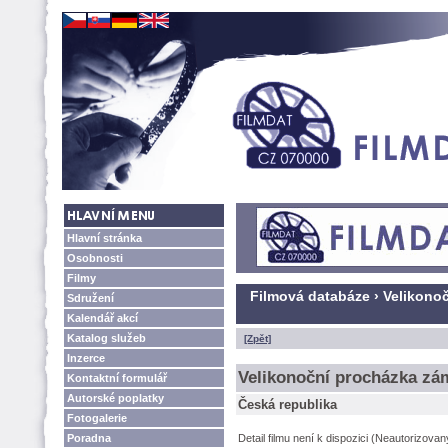
Hlavní stránka
Osobnosti
Filmy
Filmová databáze › Velikono
Sdružení
Kalendář akcí
Katalog služeb
[Zpět]
Inzerce
Velikonoční procházka zá
Kontaktní formulář
Autorské poplatky
Česká republika
Fotogalerie
Poradna
Detail filmu není k dispozici (Neautorizova