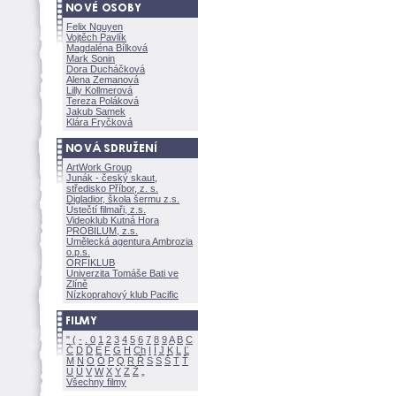
Felix Nguyen
Vojtěch Pavlík
Magdaléna Bílkov
Mark Sonin
Dora Ducháčkov
Alena Zemanov
Lilly Kollmerov
Tereza Polákov
Jakub Samek
Klára Fryčkov
ArtWork Group
Junák - český skaut,
středisko Příbor, z. s.
Digladior, škola šermu z.s.
Ústečtí filmaři, z.s.
Videoklub Kutná Hora
PROBILUM, z.s.
Umělecká agentura Ambrozia
o.p.s.
ORFIKLUB
Univerzita Tomáše Bati ve
Zlíně
Nízkoprahový klub Pacific
"
(
-
.
0
1
2
3
4
5
6
7
8
9
A
B
C
Č
D
Ď
E
F
G
H
Ch
I
Í
J
K
L
Ľ
M
N
O
Ó
P
Q
R
Ř
S
Ś
T
Ť
U
Ú
V
W
X
Y
Z
Všechny filmy