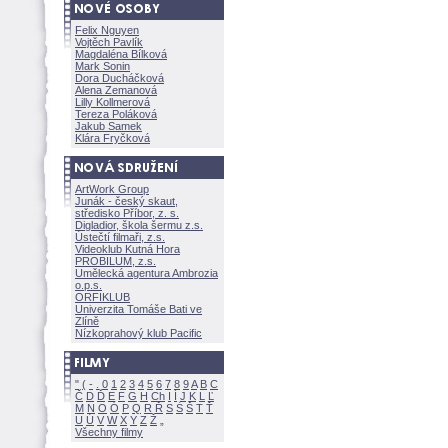
Felix Nguyen
Vojtěch Pavlík
Magdaléna Bílkov
Mark Sonin
Dora Ducháčkov
Alena Zemanov
Lilly Kollmerov
Tereza Polákov
Jakub Samek
Klára Fryčkov
ArtWork Group
Junák - český skaut,
středisko Příbor, z. s.
Digladior, škola šermu z.s.
Ústečtí filmaři, z.s.
Videoklub Kutná Hora
PROBILUM, z.s.
Umělecká agentura Ambrozia
o.p.s.
ORFIKLUB
Univerzita Tomáše Bati ve
Zlíně
Nízkoprahový klub Pacific
"
(
-
.
0
1
2
3
4
5
6
7
8
9
A
B
C
Č
D
Ď
E
F
G
H
Ch
I
Í
J
K
L
Ľ
M
N
O
Ó
P
Q
R
Ř
S
Ś
T
Ť
U
Ú
V
W
X
Y
Z
Všechny filmy