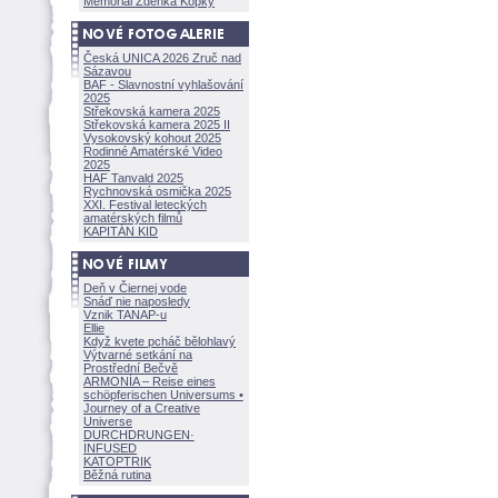
Memoriál Zdeňka Kopky
Česká UNICA 2026 Zruč nad
Sázavou
BAF - Slavnostní vyhlašování
2025
Střekovská kamera 2025
Střekovská kamera 2025 II
Vysokovský kohout 2025
Rodinné Amatérské Video
2025
HAF Tanvald 2025
Rychnovská osmička 2025
XXI. Festival leteckých
amatérských filmů
KAPITÁN KID
Deň v Čiernej vode
Snáď nie naposledy
Vznik TANAP-u
Ellie
Když kvete pcháč bělohlavý
Výtvarné setkání na
Prostřední Bečvě
ARMONÍA – Reise eines
schöpferisch
en Universums •
Journey of a Creative
Universe
DURCHDRUNGEN
·
INFUSED
KATOPTRIK
Běžná rutina