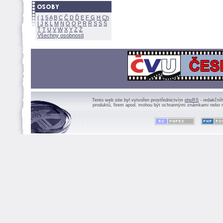
(
1
5
A
B
C
Č
D
Ď
E
F
G
H
Ch
I
J
K
L
M
N
Ó
O
P
R
Ř
S
Ś
Ť
T
U
V
W
X
Y
Z
Všechny osobnosti
Tento web site byl vytvořen prostřednictvím
phpRS
- redakční
produktů, firem apod. mohou být ochrannými známkami nebo r