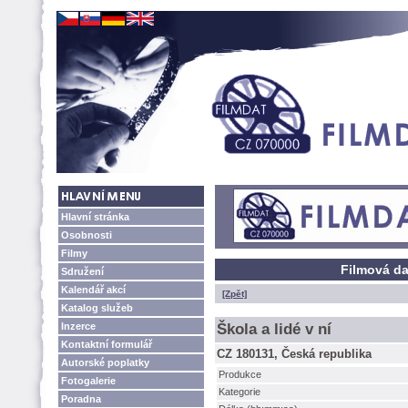
Hlavní stránka
Osobnosti
Filmy
Filmová dat
Sdružení
Kalendář akcí
[Zpět]
Katalog služeb
Inzerce
kola a lidé v ní
Kontaktní formulář
CZ 180131, Česká republika
Autorské poplatky
Produkce
Fotogalerie
Kategorie
Poradna