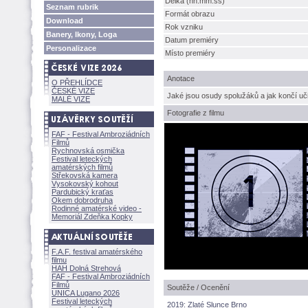
Délka (hh:mm:ss)
Seznam rubrik
Formát obrazu
Download
Rok vzniku
Banery, Ikony, Loga
Datum premiéry
Personalizace
Místo premiéry
Anotace
O PŘEHLÍDCE
ČESKÉ VIZE
Jaké jsou osudy spolužáků a jak končí uč
MALÉ VIZE
Fotografie z filmu
FAF - Festival Ambroziádních
Filmů
Rychnovská osmička
Festival leteckých
amatérských filmů
Střekovská kamera
Vysokovský kohout
Pardubický kraťas
Okem dobrodruha
Rodinné amatérské video -
Memoriál Zdeňka Kopky
F.A.F. festival amatérského
filmu
HAH Dolná Strehov
FAF - Festival Ambroziádních
Filmů
Soutěže / Ocenění
UNICA Lugano 2026
Festival leteckých
2019: Zlaté Slunce Brno