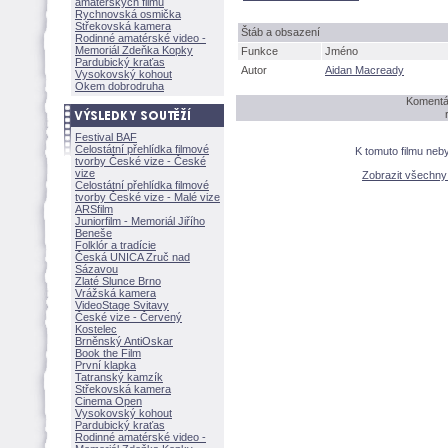
amatérských filmů
Rychnovská osmička
Střekovská kamera
táb a obsazení
Rodinné amatérské video -
Memoriál Zdeňka Kopky
Funkce
Jméno
Pardubický kraťas
Autor
Aidan Macready
Vysokovský kohout
Okem dobrodruha
Komentáře
Festival BAF
Celostátní přehlídka filmové
K tomuto filmu neb
tvorby České vize - České
vize
Zobrazit všechn
Celostátní přehlídka filmové
tvorby České vize - Malé vize
ARSfilm
Juniorfilm - Memoriál Jiřího
Beneše
Folklór a tradície
Česká UNICA Zruč nad
Sázavou
Zlaté Slunce Brno
Vrážská kamera
VideoStage Svitavy
České vize - Červený
Kostelec
Brněnský AntiOskar
Book the Film
První klapka
Tatranský kamzík
Střekovská kamera
Cinema Open
Vysokovský kohout
Pardubický kraťas
Rodinné amatérské video -