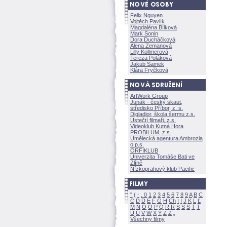
Felix Nguyen
Vojtěch Pavlík
Magdaléna Bílkov
Mark Sonin
Dora Ducháčkov
Alena Zemanov
Lilly Kollmerov
Tereza Polákov
Jakub Samek
Klára Fryčkov
ArtWork Group
Junák - český skaut,
středisko Příbor, z. s.
Digladior, škola šermu z.s.
Ústečtí filmaři, z.s.
Videoklub Kutná Hora
PROBILUM, z.s.
Umělecká agentura Ambrozia
o.p.s.
ORFIKLUB
Univerzita Tomáše Bati ve
Zlíně
Nízkoprahový klub Pacific
"
(
-
.
0
1
2
3
4
5
6
7
8
9
A
B
C
Č
D
Ď
E
F
G
H
Ch
I
Í
J
K
L
Ľ
M
N
O
Ó
P
Q
R
Ř
S
Ś
T
Ť
U
Ú
V
W
X
Y
Z
Všechny filmy