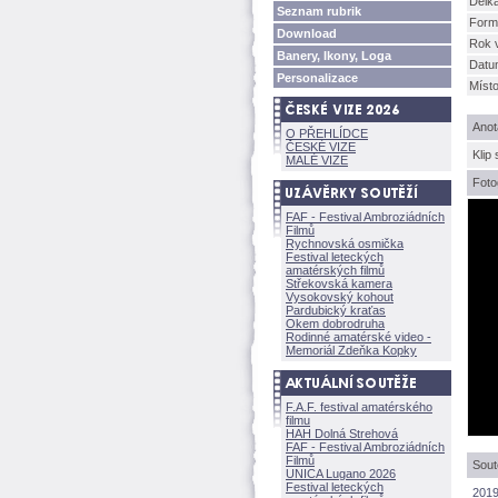
Délk
Seznam rubrik
Form
Download
Rok 
Banery, Ikony, Loga
Datu
Personalizace
Míst
Anot
O PŘEHLÍDCE
ČESKÉ VIZE
Klip
MALÉ VIZE
Foto
FAF - Festival Ambroziádních
Filmů
Rychnovská osmička
Festival leteckých
amatérských filmů
Střekovská kamera
Vysokovský kohout
Pardubický kraťas
Okem dobrodruha
Rodinné amatérské video -
Memoriál Zdeňka Kopky
F.A.F. festival amatérského
filmu
HAH Dolná Strehov
FAF - Festival Ambroziádních
Filmů
Sout
UNICA Lugano 2026
Festival leteckých
2019