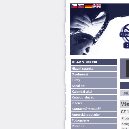
Hlavní stránka
Osobnosti
Filmy
Sdružení
Kalendář akcí
[Zpě
Katalog služeb
Inzerce
Vše
Kontaktní formulář
CZ 1
Autorské poplatky
Prod
Fotogalerie
Kateg
Poradna