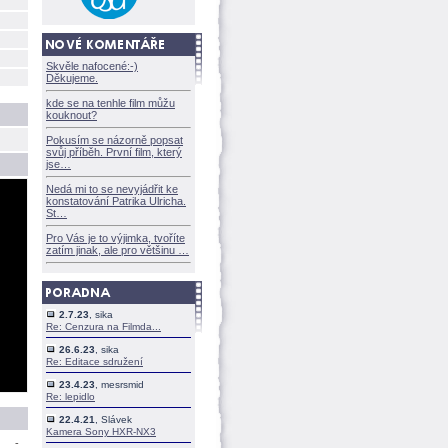
Skvěle nafocené:-)
Děkujeme.
kde se na tenhle film můžu
kouknout?
Pokusím se názorně popsat
svůj příběh. První film, který
jse
Nedá mi to se nevyjádřit ke
konstatování Patrika Ulricha.
St
Pro Vás je to výjimka, tvoříte
zatím jinak, ale pro většinu
2.7.23
, sika
Re: Cenzura na Filmda...
26.6.23
, sika
Re: Editace sdružení
23.4.23
, mesrsmid
Re: lepidlo
22.4.21
, Slávek
Kamera Sony HXR-NX3
-