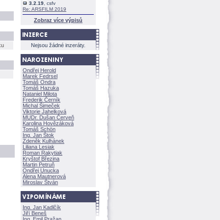
3.2.19
, csfv
Re: ARSFILM 2019
Zobraz více výpisů
ku
Nejsou žádné inzeráty.
Ondřej Herold
Marek Fedrsel
Tomáš Ondra
Tomáš Hazuka
Nataniel Milota
Frederik Černík
Michal Šimeček
Viktorie Jahelkov
MUDr. Dušan Červeň
Karolina Hovězákov
Tomáš Schön
Ing. Jan Štok
Zdeněk Kulhánek
Liliana Lesiak
Roman Rakytiak
Kryštof Březina
Martin Petruň
Ondřej Unucka
Alena Mautnerov
Miroslav Štván
Ing. Jan Kadlčík
Jiří Bene
Ing. Emil Pražan