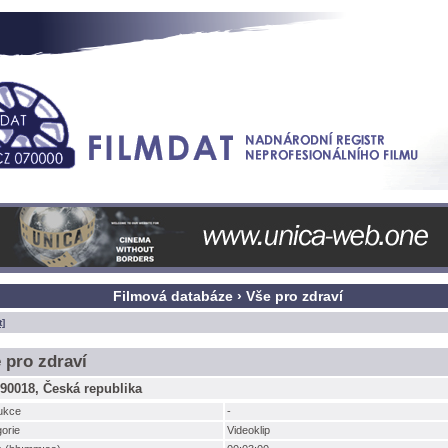
Filmová databáze › Vše pro zdraví
t]
 pro zdraví
90018, Česká republika
ukce
-
orie
Videoklip