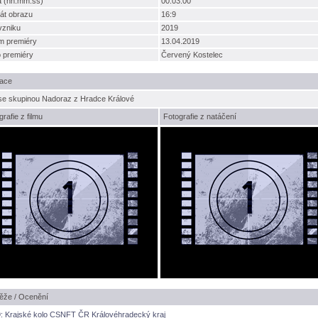
a (hh:mm:ss)
00:03:00
át obrazu
16:9
vzniku
2019
m premiéry
13.04.2019
o premiéry
Červený Kostelec
ace
 se skupinou Nadoraz z Hradce Králové
grafie z filmu
Fotografie z natáčení
ěže / Ocenění
: Krajské kolo CSNFT ČR Královéhradecký kraj