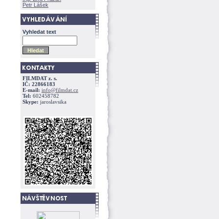
Petr Lášek
Vyhledat text
FILMDAT z. s.
IČ: 22866183
E-mail:
info@filmdat.cz
Tel:
602458782
Skype:
jaroslavsika