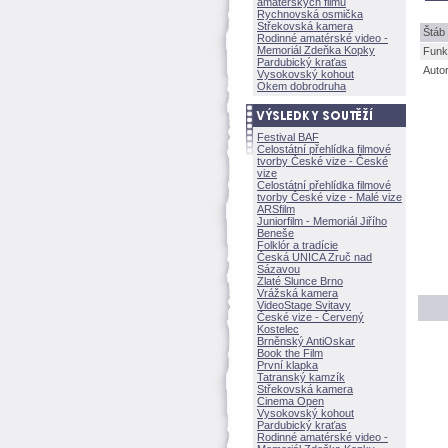
amatérských filmů
Rychnovská osmička
Střekovská kamera
táb 
Rodinné amatérské video -
Memoriál Zdeňka Kopky
Funk
Pardubický kraťas
Auto
Vysokovský kohout
Okem dobrodruha
Festival BAF
Celostátní přehlídka filmové
tvorby České vize - České
vize
Celostátní přehlídka filmové
tvorby České vize - Malé vize
ARSfilm
Juniorfilm - Memoriál Jiřího
Beneše
Folklór a tradície
Česká UNICA Zruč nad
Sázavou
Zlaté Slunce Brno
Vrážská kamera
VideoStage Svitavy
České vize - Červený
Kostelec
Brněnský AntiOskar
Book the Film
První klapka
Tatranský kamzík
Střekovská kamera
Cinema Open
Vysokovský kohout
Pardubický kraťas
Rodinné amatérské video -