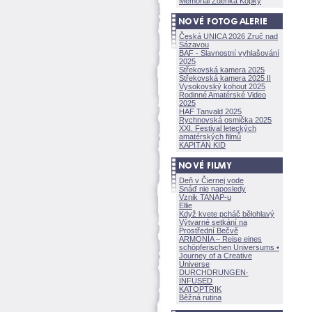
Memoriál Zdeňka Kopky
Česká UNICA 2026 Zruč nad
Sázavou
BAF - Slavnostní vyhlašování
2025
Střekovská kamera 2025
Střekovská kamera 2025 II
Vysokovský kohout 2025
Rodinné Amatérské Video
2025
HAF Tanvald 2025
Rychnovská osmička 2025
XXI. Festival leteckých
amatérských filmů
KAPITÁN KID
Deň v Čiernej vode
Snáď nie naposledy
Vznik TANAP-u
Ellie
Když kvete pcháč bělohlavý
Výtvarné setkání na
Prostřední Bečvě
ARMONÍA – Reise eines
schöpferisch
en Universums •
Journey of a Creative
Universe
DURCHDRUNGEN
·
INFUSED
KATOPTRIK
Běžná rutina