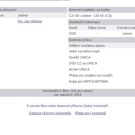
a obsazení
Autorské poplatky za hudbu
ce
Jméno
CZ+SK Limited - 130 Kč (CS)
r
Ing. Jan Vačlena
Distribuční informace
Nosič
Délka černé
Formát zvu
DVD
-
stereo
Autorská práva
Udělení souhlasu autora
Volné vytváření kopií
Soutěž UNICA
DVD CZ na UNICA
Archiv UNICA
Přepis pro projekci na soutěži
Kopie pro NIPOS ARTAMA
Komentáře k filmu: Vše pro zdraví
rok natočení: 2019
K tomuto filmu nebyl doposud přiřazen žádný komentář!
Zobrazit všechny komentáře
Přidat nový komentář