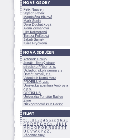
Felix Nguyen
Vojtěch Pavlík
Magdaléna Bílkov
Mark Sonin
Dora Ducháčkov
Alena Zemanov
Lilly Kollmerov
Tereza Polákov
Jakub Samek
Klára Fryčkov
ArtWork Group
Junák - český skaut,
středisko Příbor, z. s.
Digladior, škola šermu z.s.
Ústečtí filmaři, z.s.
Videoklub Kutná Hora
PROBILUM, z.s.
Umělecká agentura Ambrozia
o.p.s.
ORFIKLUB
Univerzita Tomáše Bati ve
Zlíně
Nízkoprahový klub Pacific
"
(
-
.
0
1
2
3
4
5
6
7
8
9
A
B
C
Č
D
Ď
E
F
G
H
Ch
I
Í
J
K
L
Ľ
M
N
O
Ó
P
Q
R
Ř
S
Ś
T
Ť
U
Ú
V
W
X
Y
Z
Všechny filmy