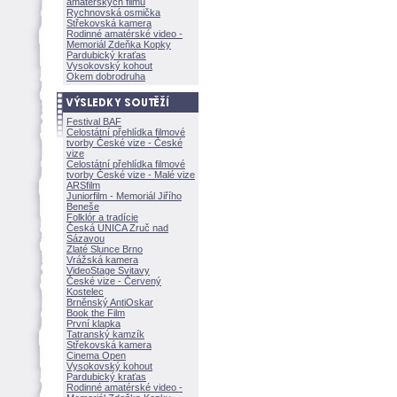
amatérských filmů
Rychnovská osmička
Střekovská kamera
Rodinné amatérské video -
Memoriál Zdeňka Kopky
Pardubický kraťas
Vysokovský kohout
Okem dobrodruha
Festival BAF
Celostátní přehlídka filmové
tvorby České vize - České
vize
Celostátní přehlídka filmové
tvorby České vize - Malé vize
ARSfilm
Juniorfilm - Memoriál Jiřího
Beneše
Folklór a tradície
Česká UNICA Zruč nad
Sázavou
Zlaté Slunce Brno
Vrážská kamera
VideoStage Svitavy
České vize - Červený
Kostelec
Brněnský AntiOskar
Book the Film
První klapka
Tatranský kamzík
Střekovská kamera
Cinema Open
Vysokovský kohout
Pardubický kraťas
Rodinné amatérské video -