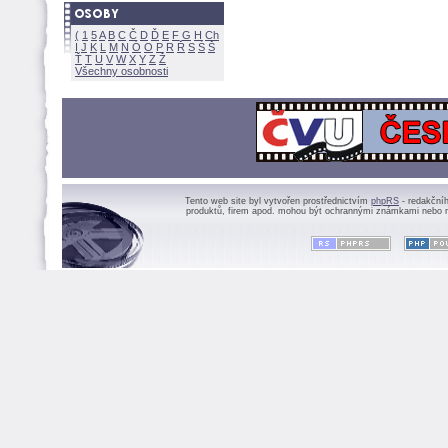
(
1
5
A
B
C
Č
D
Ď
E
F
G
H
Ch
I
J
K
L
M
N
Ó
O
P
R
Ř
S
Ś
Ť
T
U
V
W
X
Y
Z
Všechny osobnosti
Tento web site byl vytvořen prostřednictvím
phpRS
- redakční
produktů, firem apod. mohou být ochrannými známkami nebo r