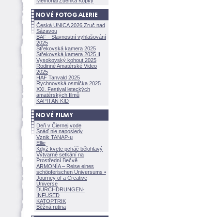
Memoriál Zdeňka Kopky
Česká UNICA 2026 Zruč nad
Sázavou
BAF - Slavnostní vyhlašování
2025
Střekovská kamera 2025
Střekovská kamera 2025 II
Vysokovský kohout 2025
Rodinné Amatérské Video
2025
HAF Tanvald 2025
Rychnovská osmička 2025
XXI. Festival leteckých
amatérských filmů
KAPITÁN KID
Deň v Čiernej vode
Snáď nie naposledy
Vznik TANAP-u
Ellie
Když kvete pcháč bělohlavý
Výtvarné setkání na
Prostřední Bečvě
ARMONÍA – Reise eines
schöpferisch
en Universums •
Journey of a Creative
Universe
DURCHDRUNGEN
·
INFUSED
KATOPTRIK
Běžná rutina