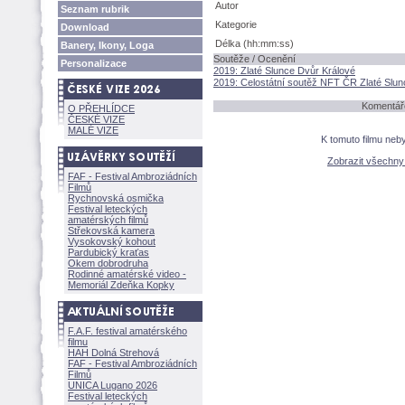
Autor
Seznam rubrik
Kategorie
Download
Délka (hh:mm:ss)
Banery, Ikony, Loga
Soutěže / Ocenění
Personalizace
2019: Zlaté Slunce Dvůr Králové
2019: Celostátní soutěž NFT ČR Zlaté Slun
Komentáře
O PŘEHLÍDCE
ČESKÉ VIZE
MALÉ VIZE
K tomuto filmu neb
Zobrazit všechn
FAF - Festival Ambroziádních
Filmů
Rychnovská osmička
Festival leteckých
amatérských filmů
Střekovská kamera
Vysokovský kohout
Pardubický kraťas
Okem dobrodruha
Rodinné amatérské video -
Memoriál Zdeňka Kopky
F.A.F. festival amatérského
filmu
HAH Dolná Strehov
FAF - Festival Ambroziádních
Filmů
UNICA Lugano 2026
Festival leteckých