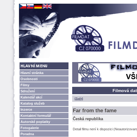
Hlavní stránka
Osobnosti
Filmy
Filmová dat
Sdružení
Kalendář akcí
[Zpět]
Katalog služeb
Inzerce
Far from the fame
Kontaktní formulář
Česká republika
Autorské poplatky
Fotogalerie
Detail filmu není k dispozici (Neautorizova
Poradna