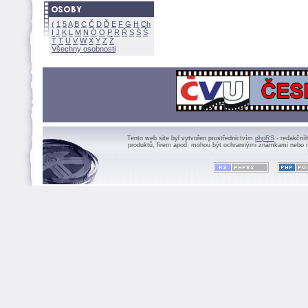
(
1
5
A
B
C
Č
D
Ď
E
F
G
H
Ch
I
J
K
L
M
N
Ó
O
P
R
Ř
S
Ś
Ť
T
U
V
W
X
Y
Z
Všechny osobnosti
Tento web site byl vytvořen prostřednictvím
phpRS
- redakční
produktů, firem apod. mohou být ochrannými známkami nebo r