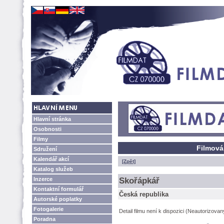
Hlavní stránka
Osobnosti
Filmy
Filmová
Sdružení
Kalendář akcí
[Zpět]
Katalog služeb
Inzerce
Skořápkář
Kontaktní formulář
Česká republika
Autorské poplatky
Fotogalerie
Detail filmu není k dispozici (Neautorizova
Poradna