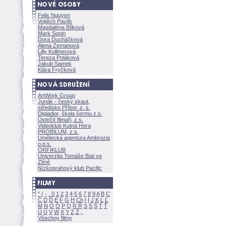
Felix Nguyen
Vojtěch Pavlík
Magdaléna Bílkov
Mark Sonin
Dora Ducháčkov
Alena Zemanov
Lilly Kollmerov
Tereza Polákov
Jakub Samek
Klára Fryčkov
ArtWork Group
Junák - český skaut,
středisko Příbor, z. s.
Digladior, škola šermu z.s.
Ústečtí filmaři, z.s.
Videoklub Kutná Hora
PROBILUM, z.s.
Umělecká agentura Ambrozia
o.p.s.
ORFIKLUB
Univerzita Tomáše Bati ve
Zlíně
Nízkoprahový klub Pacific
"
(
-
.
0
1
2
3
4
5
6
7
8
9
A
B
C
Č
D
Ď
E
F
G
H
Ch
I
Í
J
K
L
Ľ
M
N
O
Ó
P
Q
R
Ř
S
Ś
T
Ť
U
Ú
V
W
X
Y
Z
Všechny filmy