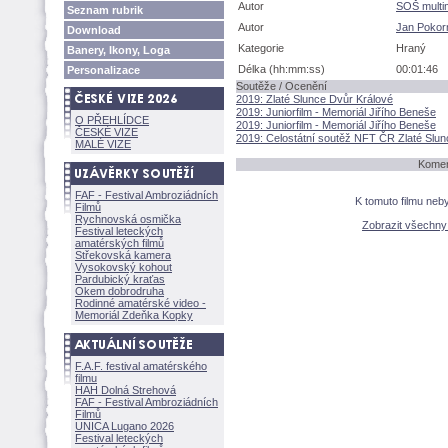
Autor
SOŠ multi
Seznam rubrik
Autor
Jan Pokor
Download
Kategorie
Hraný
Banery, Ikony, Loga
Délka (hh:mm:ss)
00:01:46
Personalizace
Soutěže / Ocenění
2019: Zlaté Slunce Dvůr Králové
2019: Juniorfilm - Memoriál Jiřího Beneše
O PŘEHLÍDCE
2019: Juniorfilm - Memoriál Jiřího Beneše
ČESKÉ VIZE
2019: Celostátní soutěž NFT ČR Zlaté Slun
MALÉ VIZE
Komen
FAF - Festival Ambroziádních
K tomuto filmu neb
Filmů
Rychnovská osmička
Zobrazit všechn
Festival leteckých
amatérských filmů
Střekovská kamera
Vysokovský kohout
Pardubický kraťas
Okem dobrodruha
Rodinné amatérské video -
Memoriál Zdeňka Kopky
F.A.F. festival amatérského
filmu
HAH Dolná Strehov
FAF - Festival Ambroziádních
Filmů
UNICA Lugano 2026
Festival leteckých