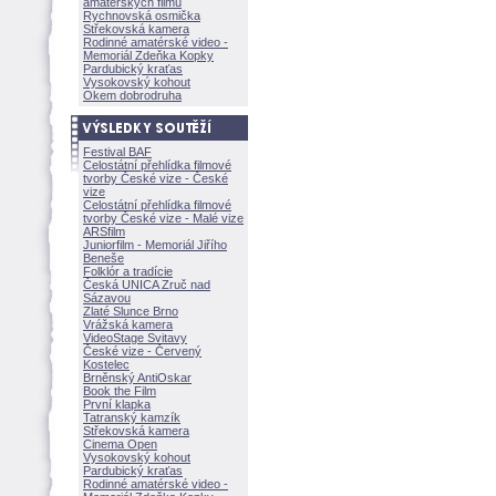
amatérských filmů
Rychnovská osmička
Střekovská kamera
Rodinné amatérské video -
Memoriál Zdeňka Kopky
Pardubický kraťas
Vysokovský kohout
Okem dobrodruha
Festival BAF
Celostátní přehlídka filmové
tvorby České vize - České
vize
Celostátní přehlídka filmové
tvorby České vize - Malé vize
ARSfilm
Juniorfilm - Memoriál Jiřího
Beneše
Folklór a tradície
Česká UNICA Zruč nad
Sázavou
Zlaté Slunce Brno
Vrážská kamera
VideoStage Svitavy
České vize - Červený
Kostelec
Brněnský AntiOskar
Book the Film
První klapka
Tatranský kamzík
Střekovská kamera
Cinema Open
Vysokovský kohout
Pardubický kraťas
Rodinné amatérské video -