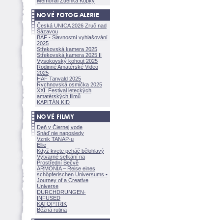
Memoriál Zdeňka Kopky
Česká UNICA 2026 Zruč nad
Sázavou
BAF - Slavnostní vyhlašování
2025
Střekovská kamera 2025
Střekovská kamera 2025 II
Vysokovský kohout 2025
Rodinné Amatérské Video
2025
HAF Tanvald 2025
Rychnovská osmička 2025
XXI. Festival leteckých
amatérských filmů
KAPITÁN KID
Deň v Čiernej vode
Snáď nie naposledy
Vznik TANAP-u
Ellie
Když kvete pcháč bělohlavý
Výtvarné setkání na
Prostřední Bečvě
ARMONÍA – Reise eines
schöpferisch
en Universums •
Journey of a Creative
Universe
DURCHDRUNGEN
·
INFUSED
KATOPTRIK
Běžná rutina