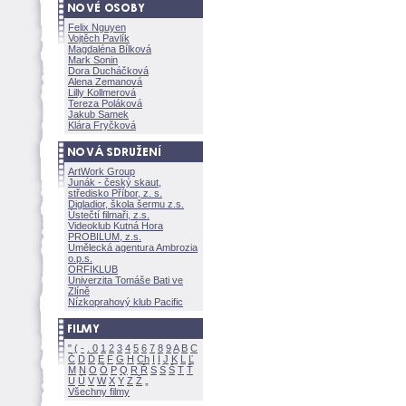
Felix Nguyen
Vojtěch Pavlík
Magdaléna Bílkov
Mark Sonin
Dora Ducháčkov
Alena Zemanov
Lilly Kollmerov
Tereza Polákov
Jakub Samek
Klára Fryčkov
ArtWork Group
Junák - český skaut,
středisko Příbor, z. s.
Digladior, škola šermu z.s.
Ústečtí filmaři, z.s.
Videoklub Kutná Hora
PROBILUM, z.s.
Umělecká agentura Ambrozia
o.p.s.
ORFIKLUB
Univerzita Tomáše Bati ve
Zlíně
Nízkoprahový klub Pacific
"
(
-
.
0
1
2
3
4
5
6
7
8
9
A
B
C
Č
D
Ď
E
F
G
H
Ch
I
Í
J
K
L
Ľ
M
N
O
Ó
P
Q
R
Ř
S
Ś
T
Ť
U
Ú
V
W
X
Y
Z
Všechny filmy