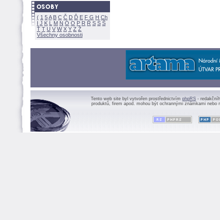
(
1
5
A
B
C
Č
D
Ď
E
F
G
H
Ch
I
J
K
L
M
N
Ó
O
P
R
Ř
S
Ś
Ť
T
U
V
W
X
Y
Z
Všechny osobnosti
Tento web site byl vytvořen prostřednictvím
phpRS
- redakční
produktů, firem apod. mohou být ochrannými známkami nebo r