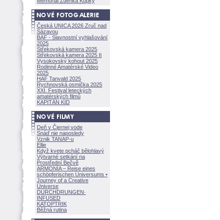
Memoriál Zdeňka Kopky
Česká UNICA 2026 Zruč nad
Sázavou
BAF - Slavnostní vyhlašování
2025
Střekovská kamera 2025
Střekovská kamera 2025 II
Vysokovský kohout 2025
Rodinné Amatérské Video
2025
HAF Tanvald 2025
Rychnovská osmička 2025
XXI. Festival leteckých
amatérských filmů
KAPITÁN KID
Deň v Čiernej vode
Snáď nie naposledy
Vznik TANAP-u
Ellie
Když kvete pcháč bělohlavý
Výtvarné setkání na
Prostřední Bečvě
ARMONÍA – Reise eines
schöpferisch
en Universums •
Journey of a Creative
Universe
DURCHDRUNGEN
·
INFUSED
KATOPTRIK
Běžná rutina