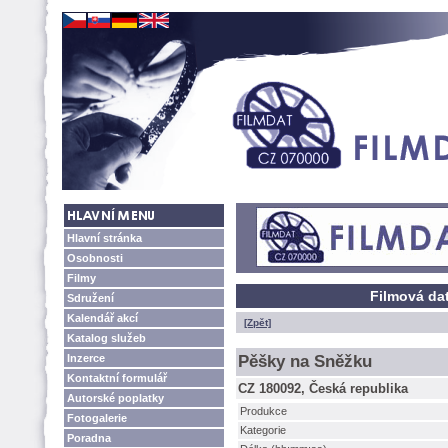
Hlavní stránka
Osobnosti
Filmy
Filmová da
Sdružení
Kalendář akcí
[Zpět]
Katalog služeb
Inzerce
Pěšky na Sněžku
Kontaktní formulář
CZ 180092, Česká republika
Autorské poplatky
Produkce
Fotogalerie
Kategorie
Poradna