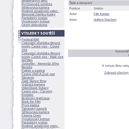
amatérských filmů
táb a obsazení
Rychnovská osmička
Střekovská kamera
Funkce
Jméno
Rodinné amatérské video -
Autor
Filip Kaplan
Memoriál Zdeňka Kopky
Pardubický kraťas
Autor
Vojtěch Rajchert
Vysokovský kohout
Okem dobrodruha
Festival BAF
Celostátní přehlídka filmové
tvorby České vize - České
vize
Komentáře
Celostátní přehlídka filmové
tvorby České vize - Malé vize
ARSfilm
Juniorfilm - Memoriál Jiřího
K tomuto filmu neb
Beneše
Folklór a tradície
Zobrazit všechn
Česká UNICA Zruč nad
Sázavou
Zlaté Slunce Brno
Vrážská kamera
VideoStage Svitavy
České vize - Červený
Kostelec
Brněnský AntiOskar
Book the Film
První klapka
Tatranský kamzík
Střekovská kamera
Cinema Open
Vysokovský kohout
Pardubický kraťas
Rodinné amatérské video -