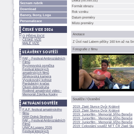
Délka (hh:mm:ss)
Seznam rubrik
Formát obrazu
Download
Rok vzniku
Banery, Ikony, Loga
Datum premiéry
Personalizace
Místo premiéry
Anotace
O PŘEHLÍDCE
ČESKÉ VIZE
Z Ústí nad Labem pěšky 160 km až na Sn
MALÉ VIZE
Fotografie z filmu
FAF - Festival Ambroziádních
Filmů
Rychnovská osmička
Festival leteckých
amatérských filmů
Střekovská kamera
Vysokovský kohout
Pardubický kraťas
Okem dobrodruha
Rodinné amatérské video -
Memoriál Zdeňka Kopky
Soutěže / Ocenění
2019: Zlaté Slunce Dvůr Králové
F.A.F. festival amatérského
2019: Zlaté Slunce Dvůr Králové
filmu
2019: Juniorfilm - Memoriál Jiřího Beneše
HAH Dolná Strehov
2019: Juniorfilm - Memoriál Jiřího Beneše
FAF - Festival Ambroziádních
2019: Juniorfilm - Memoriál Jiřího Beneše
Filmů
2019: Celostátní soutěž NFT ČR Zlaté Sl
UNICA Lugano 2026
Festival leteckých