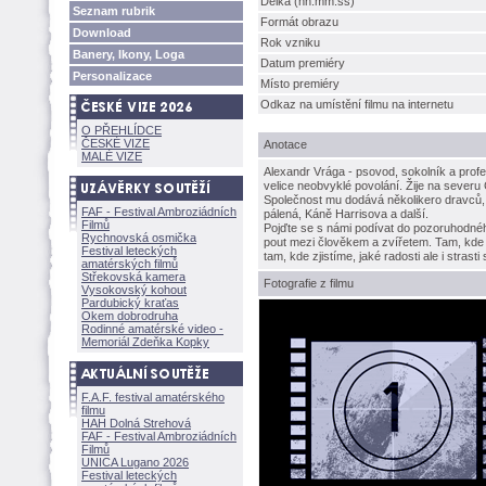
Délka (hh:mm:ss)
Seznam rubrik
Formát obrazu
Download
Rok vzniku
Banery, Ikony, Loga
Datum premiéry
Personalizace
Místo premiéry
Odkaz na umístění filmu na internetu
O PŘEHLÍDCE
ČESKÉ VIZE
Anotace
MALÉ VIZE
Alexandr Vrága - psovod, sokolník a profe
velice neobvyklé povolání. Žije na sever
Společnost mu dodává několikero dravců, 
FAF - Festival Ambroziádních
pálená, Káně Harrisova a další.
Filmů
Pojďte se s námi podívat do pozoruhodného
Rychnovská osmička
pout mezi člověkem a zvířetem. Tam, kde 
Festival leteckých
tam, kde zjistíme, jaké radosti ale i strasti
amatérských filmů
Střekovská kamera
Fotografie z filmu
Vysokovský kohout
Pardubický kraťas
Okem dobrodruha
Rodinné amatérské video -
Memoriál Zdeňka Kopky
F.A.F. festival amatérského
filmu
HAH Dolná Strehov
FAF - Festival Ambroziádních
Filmů
UNICA Lugano 2026
Festival leteckých