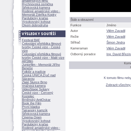
amatérských filmů
Rychnovská osmička
Střekovská kamera
Rodinné amatérské video -
Memoriál Zdeňka Kopky
Pardubický kraťas
táb a obsazení
Vysokovský kohout
Okem dobrodruha
Funkce
Jméno
Autor
Vilém Zavadil
Režie
Vilém Zavadil
Festival BAF
Střihač
imon Jindra
Celostátní přehlídka filmové
tvorby České vize - České
Kameraman
Vilém Zavadil
vize
Celostátní přehlídka filmové
Odborný poradce
Ing. David Březi
tvorby České vize - Malé vize
ARSfilm
Kome
Juniorfilm - Memoriál Jiřího
Beneše
Folklór a tradície
Česká UNICA Zruč nad
K tomuto filmu neb
Sázavou
Zlaté Slunce Brno
Zobrazit všechn
Vrážská kamera
VideoStage Svitavy
České vize - Červený
Kostelec
Brněnský AntiOskar
Book the Film
První klapka
Tatranský kamzík
Střekovská kamera
Cinema Open
Vysokovský kohout
Pardubický kraťas
Rodinné amatérské video -