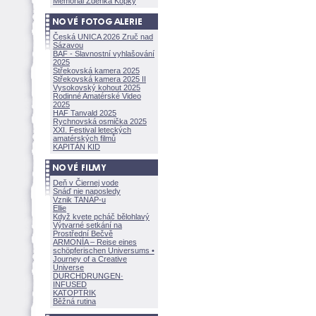
Memoriál Zdeňka Kopky
Česká UNICA 2026 Zruč nad
Sázavou
BAF - Slavnostní vyhlašování
2025
Střekovská kamera 2025
Střekovská kamera 2025 II
Vysokovský kohout 2025
Rodinné Amatérské Video
2025
HAF Tanvald 2025
Rychnovská osmička 2025
XXI. Festival leteckých
amatérských filmů
KAPITÁN KID
Deň v Čiernej vode
Snáď nie naposledy
Vznik TANAP-u
Ellie
Když kvete pcháč bělohlavý
Výtvarné setkání na
Prostřední Bečvě
ARMONÍA – Reise eines
schöpferisch
en Universums •
Journey of a Creative
Universe
DURCHDRUNGEN
·
INFUSED
KATOPTRIK
Běžná rutina