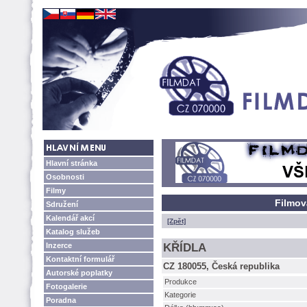
Hlavní stránka
Osobnosti
Filmy
Filmov
Sdružení
Kalendář akcí
[Zpět]
Katalog služeb
Inzerce
KŘÍDLA
Kontaktní formulář
CZ 180055, Česká republika
Autorské poplatky
Produkce
Fotogalerie
Kategorie
Poradna