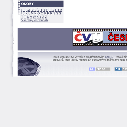
(
1
5
A
B
C
Č
D
Ď
E
F
G
H
Ch
I
J
K
L
M
N
Ó
O
P
R
Ř
S
Ś
Ť
T
U
V
W
X
Y
Z
Všechny osobnosti
Tento web site byl vytvořen prostřednictvím
phpRS
- redakční
produktů, firem apod. mohou být ochrannými známkami nebo r