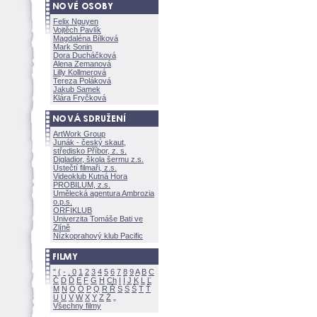
Felix Nguyen
Vojtěch Pavlík
Magdaléna Bílkov
Mark Sonin
Dora Ducháčkov
Alena Zemanov
Lilly Kollmerov
Tereza Polákov
Jakub Samek
Klára Fryčkov
ArtWork Group
Junák - český skaut,
středisko Příbor, z. s.
Digladior, škola šermu z.s.
Ústečtí filmaři, z.s.
Videoklub Kutná Hora
PROBILUM, z.s.
Umělecká agentura Ambrozia
o.p.s.
ORFIKLUB
Univerzita Tomáše Bati ve
Zlíně
Nízkoprahový klub Pacific
"
(
-
.
0
1
2
3
4
5
6
7
8
9
A
B
C
Č
D
Ď
E
F
G
H
Ch
I
Í
J
K
L
Ľ
M
N
O
Ó
P
Q
R
Ř
S
Ś
T
Ť
U
Ú
V
W
X
Y
Z
Všechny filmy