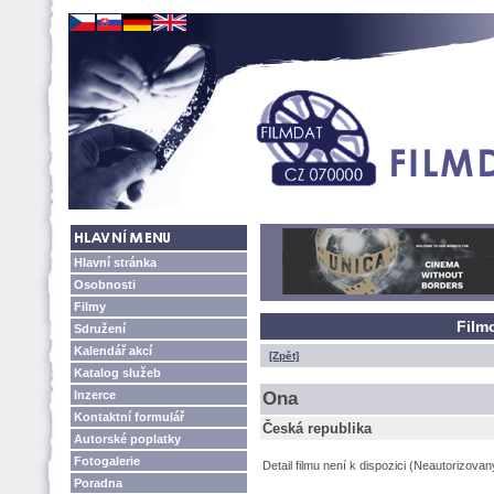
Hlavní stránka
Osobnosti
Filmy
Film
Sdružení
Kalendář akcí
[Zpět]
Katalog služeb
Inzerce
Ona
Kontaktní formulář
Česká republika
Autorské poplatky
Fotogalerie
Detail filmu není k dispozici (Neautorizova
Poradna