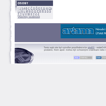
(
1
5
A
B
C
Č
D
Ď
E
F
G
H
Ch
I
J
K
L
M
N
Ó
O
P
R
Ř
S
Ś
Ť
T
U
V
W
X
Y
Z
Všechny osobnosti
Tento web site byl vytvořen prostřednictvím
phpRS
- redakční
produktů, firem apod. mohou být ochrannými známkami nebo r