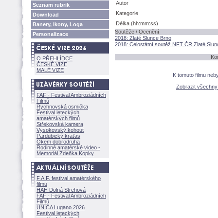
Autor
Seznam rubrik
Kategorie
Download
Délka (hh:mm:ss)
Banery, Ikony, Loga
Soutěže / Ocenění
Personalizace
2018: Zlaté Slunce Brno
2018: Celostátní soutěž NFT ČR Zlaté Slun
Ko
O PŘEHLÍDCE
ČESKÉ VIZE
MALÉ VIZE
K tomuto filmu neb
Zobrazit všechn
FAF - Festival Ambroziádních
Filmů
Rychnovská osmička
Festival leteckých
amatérských filmů
Střekovská kamera
Vysokovský kohout
Pardubický kraťas
Okem dobrodruha
Rodinné amatérské video -
Memoriál Zdeňka Kopky
F.A.F. festival amatérského
filmu
HAH Dolná Strehov
FAF - Festival Ambroziádních
Filmů
UNICA Lugano 2026
Festival leteckých