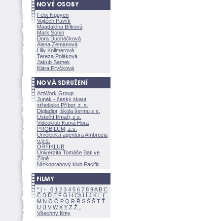
Felix Nguyen
Vojtěch Pavlík
Magdaléna Bílkov
Mark Sonin
Dora Ducháčkov
Alena Zemanov
Lilly Kollmerov
Tereza Polákov
Jakub Samek
Klára Fryčkov
ArtWork Group
Junák - český skaut,
středisko Příbor, z. s.
Digladior, škola šermu z.s.
Ústečtí filmaři, z.s.
Videoklub Kutná Hora
PROBILUM, z.s.
Umělecká agentura Ambrozia
o.p.s.
ORFIKLUB
Univerzita Tomáše Bati ve
Zlíně
Nízkoprahový klub Pacific
"
(
-
.
0
1
2
3
4
5
6
7
8
9
A
B
C
Č
D
Ď
E
F
G
H
Ch
I
Í
J
K
L
Ľ
M
N
O
Ó
P
Q
R
Ř
S
Ś
T
Ť
U
Ú
V
W
X
Y
Z
Všechny filmy