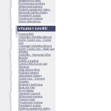
amatérských filmů
Rychnovská osmička
Střekovská kamera
Rodinné amatérské video -
Memoriál Zdeňka Kopky
Pardubický kraťas
Vysokovský kohout
Okem dobrodruha
Festival BAF
Celostátní přehlídka filmové
tvorby České vize - České
vize
Celostátní přehlídka filmové
tvorby České vize - Malé vize
ARSfilm
Juniorfilm - Memoriál Jiřího
Beneše
Folklór a tradície
Česká UNICA Zruč nad
Sázavou
Zlaté Slunce Brno
Vrážská kamera
VideoStage Svitavy
České vize - Červený
Kostelec
Brněnský AntiOskar
Book the Film
První klapka
Tatranský kamzík
Střekovská kamera
Cinema Open
Vysokovský kohout
Pardubický kraťas
Rodinné amatérské video -