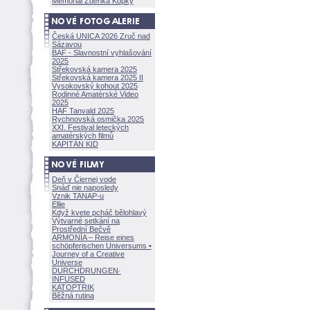
Memoriál Zdeňka Kopky
Česká UNICA 2026 Zruč nad
Sázavou
BAF - Slavnostní vyhlašování
2025
Střekovská kamera 2025
Střekovská kamera 2025 II
Vysokovský kohout 2025
Rodinné Amatérské Video
2025
HAF Tanvald 2025
Rychnovská osmička 2025
XXI. Festival leteckých
amatérských filmů
KAPITÁN KID
Deň v Čiernej vode
Snáď nie naposledy
Vznik TANAP-u
Ellie
Když kvete pcháč bělohlavý
Výtvarné setkání na
Prostřední Bečvě
ARMONÍA – Reise eines
schöpferisch
en Universums •
Journey of a Creative
Universe
DURCHDRUNGEN
·
INFUSED
KATOPTRIK
Běžná rutina