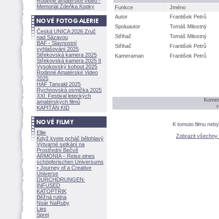
Rodinné amatérské video -
Memoriál Zdeňka Kopky
Funkce
Jméno
Autor
František Petrů
Spoluautor
Tomáš Milostný
Česká UNICA 2026 Zruč
Střihač
Tomáš Milostný
nad Sázavou
BAF - Slavnostní
Střihač
František Petrů
vyhlašování 2025
Střekovská kamera 2025
Kameraman
František Petrů
Střekovská kamera 2025 II
Vysokovský kohout 2025
Rodinné Amatérské Video
2025
HAF Tanvald 2025
Rychnovská osmička 2025
XXI. Festival leteckých
Komen
amatérských filmů
r
KAPITÁN KID
K tomuto filmu neb
Ellie
Zobrazit všechny
Když kvete pcháč bělohlavý
Výtvarné setkání na
Prostřední Bečvě
ARMONÍA – Reise eines
schöpferisch
en Universums
• Journey of a Creative
Universe
DURCHDRUNGEN
·
INFUSED
KATOPTRIK
Běžná rutina
Noár NaRuby
Lies
Sprej