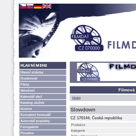
Hlavní stránka
Osobnosti
Filmy
Filmová
Sdružení
Kalendář akcí
[Zpět]
Katalog služeb
Inzerce
Slowdown
Kontaktní formulář
CZ 170144, Česká republika
Autorské poplatky
Produkce
Fotogalerie
Kategorie
Poradna