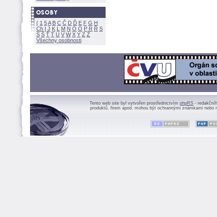
(
1
5
A
B
C
Č
D
Ď
E
F
G
H
Ch
I
J
K
L
M
N
Ó
O
P
R
Ř
S
Ś
Ť
T
U
V
W
X
Y
Z
Všechny osobnosti
Tento web site byl vytvořen prostřednictvím
phpRS
- redakční
produktů, firem apod. mohou být ochrannými známkami nebo r