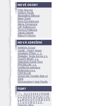
Felix Nguyen
Vojtěch Pavlík
Magdaléna Bílkov
Mark Sonin
Dora Ducháčkov
Alena Zemanov
Lilly Kollmerov
Tereza Polákov
Jakub Samek
Klára Fryčkov
ArtWork Group
Junák - český skaut,
středisko Příbor, z. s.
Digladior, škola šermu z.s.
Ústečtí filmaři, z.s.
Videoklub Kutná Hora
PROBILUM, z.s.
Umělecká agentura
Ambrozia o.p.s.
ORFIKLUB
Univerzita Tomáše Bati ve
Zlíně
Nízkoprahový klub Pacific
"
(
-
.
0
1
2
3
4
5
6
7
8
9
A
B
C
Č
D
Ď
E
F
G
H
Ch
I
Í
J
K
L
Ľ
M
N
O
Ó
P
Q
R
Ř
S
Ś
T
Ť
U
Ú
V
W
X
Y
Z
Všechny filmy