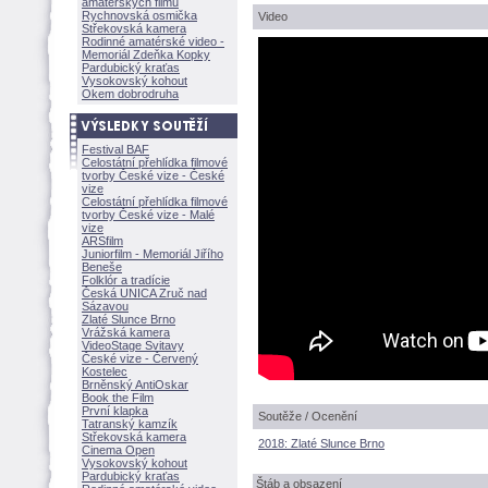
amatérských filmů
Rychnovská osmička
Video
Střekovská kamera
Rodinné amatérské video -
Memoriál Zdeňka Kopky
Pardubický kraťas
Vysokovský kohout
Okem dobrodruha
Festival BAF
Celostátní přehlídka filmové
tvorby České vize - České
vize
Celostátní přehlídka filmové
tvorby České vize - Malé
vize
ARSfilm
Juniorfilm - Memoriál Jiřího
Beneše
Folklór a tradície
Česká UNICA Zruč nad
Sázavou
Zlaté Slunce Brno
Vrážská kamera
VideoStage Svitavy
České vize - Červený
Kostelec
Brněnský AntiOskar
Book the Film
První klapka
Soutěže / Ocenění
Tatranský kamzík
Střekovská kamera
2018: Zlaté Slunce Brno
Cinema Open
Vysokovský kohout
Pardubický kraťas
táb a obsazení