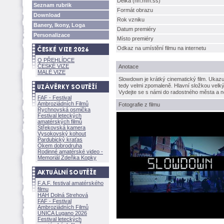
Délka (hh:mm:ss)
Seznam rubrik
Formát obrazu
Download
Rok vzniku
Banery, Ikony, Loga
Datum premiéry
Personalizace
Místo premiéry
Odkaz na umístění filmu na internetu
O PŘEHLÍDCE
ČESKÉ VIZE
Anotace
MALÉ VIZE
Slowdown je krátký cinematický film. Ukaz
tedy velmi zpomaleně. Hlavní složkou velký
Vydejte se s námi do radostného města a ne
FAF - Festival
Ambroziádních Filmů
Fotografie z filmu
Rychnovská osmička
Festival leteckých
amatérských filmů
Střekovská kamera
Vysokovský kohout
Pardubický kraťas
Okem dobrodruha
Rodinné amatérské video -
Memoriál Zdeňka Kopky
F.A.F. festival amatérského
filmu
HAH Dolná Strehov
FAF - Festival
Ambroziádních Filmů
UNICA Lugano 2026
Festival leteckých