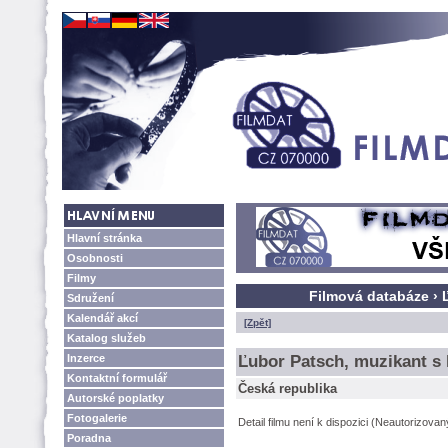
Hlavní stránka
Osobnosti
Filmy
Filmová databáze › 
Sdružení
Kalendář akcí
[Zpět]
Katalog služeb
Inzerce
Ľubor Patsch, muzikant s
Kontaktní formulář
Česká republika
Autorské poplatky
Fotogalerie
Detail filmu není k dispozici (Neautorizova
Poradna