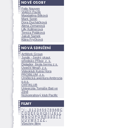
Felix Nguyen
Vojtěch Pavlík
Magdaléna Bílkov
Mark Sonin
Dora Ducháčkov
Alena Zemanov
Lilly Kollmerov
Tereza Polákov
Jakub Samek
Klára Fryčkov
ArtWork Group
Junák - český skaut,
středisko Příbor, z. s.
Digladior, škola šermu z.s.
Ústečtí filmaři, z.s.
Videoklub Kutná Hora
PROBILUM, z.s.
Umělecká agentura Ambrozia
o.p.s.
ORFIKLUB
Univerzita Tomáše Bati ve
Zlíně
Nízkoprahový klub Pacific
"
(
-
.
0
1
2
3
4
5
6
7
8
9
A
B
C
Č
D
Ď
E
F
G
H
Ch
I
Í
J
K
L
Ľ
M
N
O
Ó
P
Q
R
Ř
S
Ś
T
Ť
U
Ú
V
W
X
Y
Z
Všechny filmy