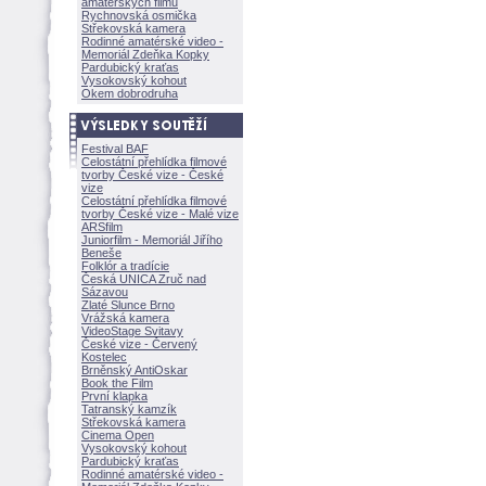
amatérských filmů
Rychnovská osmička
Střekovská kamera
Rodinné amatérské video -
Memoriál Zdeňka Kopky
Pardubický kraťas
Vysokovský kohout
Okem dobrodruha
Festival BAF
Celostátní přehlídka filmové
tvorby České vize - České
vize
Celostátní přehlídka filmové
tvorby České vize - Malé vize
ARSfilm
Juniorfilm - Memoriál Jiřího
Beneše
Folklór a tradície
Česká UNICA Zruč nad
Sázavou
Zlaté Slunce Brno
Vrážská kamera
VideoStage Svitavy
České vize - Červený
Kostelec
Brněnský AntiOskar
Book the Film
První klapka
Tatranský kamzík
Střekovská kamera
Cinema Open
Vysokovský kohout
Pardubický kraťas
Rodinné amatérské video -