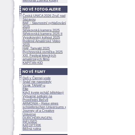
Memoriál Zdeňka Kopky
Česká UNICA 2026 Zruč nad
Sázavou
BAF - Slavnostní vyhlašování
2025
Střekovská kamera 2025
Střekovská kamera 2025 II
Vysokovský kohout 2025
Rodinné Amatérské Video
2025
HAF Tanvald 2025
Rychnovská osmička 2025
XXI. Festival leteckých
amatérských filmů
KAPITÁN KID
Deň v Čiernej vode
Snáď nie naposledy
Vznik TANAP-u
Ellie
Když kvete pcháč bělohlavý
Výtvarné setkání na
Prostřední Bečvě
ARMONÍA – Reise eines
schöpferisch
en Universums •
Journey of a Creative
Universe
DURCHDRUNGEN
·
INFUSED
KATOPTRIK
Běžná rutina