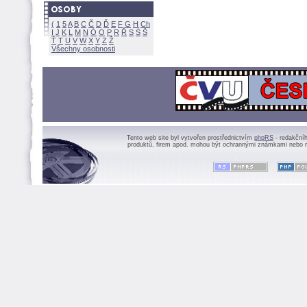
(
1
5
A
B
C
Č
D
Ď
E
F
G
H
Ch
I
J
K
L
M
N
Ó
O
P
R
Ř
S
Ś
Ť
T
U
V
W
X
Y
Z
Všechny osobnosti
Tento web site byl vytvořen prostřednictvím
phpRS
- redakční
produktů, firem apod. mohou být ochrannými známkami nebo r