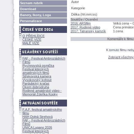
Autor
Seznam rubrik
Kategorie
Download
Délka (hh:mm:ss)
Banery, Ikony, Loga
Soutěže / Ocenění
Personalizace
2016: ARSfilm
Velká cena – 
2017: Rodinné video
Cena primátor
2017: Tatranský kamzík
1.cena
O PŘEHLÍDCE
Komentáře k filmu
ČESKÉ VIZE
MALÉ VIZE
K tomuto filmu neb
Zobrazit všechn
FAF - Festival Ambroziádních
Filmů
Rychnovská osmička
Festival leteckých
amatérských filmů
Střekovská kamera
Vysokovský kohout
Pardubický kraťas
Okem dobrodruha
Rodinné amatérské video -
Memoriál Zdeňka Kopky
F.A.F. festival amatérského
filmu
HAH Dolná Strehov
FAF - Festival Ambroziádních
Filmů
UNICA Lugano 2026
Festival leteckých