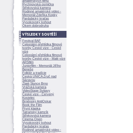
amatérských filmů
Rychnovská osmička
Střekovská kamera
Rodinné amatérské video -
Memoriál Zdeňka Kopky
Pardubický kraťas
Vysokovský kohout
Okem dobrodruha
Festival BAF
Celostátní přehlídka filmové
tvorby České vize - České
vize
Celostátní přehlídka filmové
tvorby České vize - Malé vize
ARSfilm
Juniorfilm - Memoriál Jiřího
Beneše
Folklór a tradície
Česká UNICA Zruč nad
Sázavou
Zlaté Slunce Brno
Vrážská kamera
VideoStage Svitavy
České vize - Červený
Kostelec
Brněnský AntiOskar
Book the Film
První klapka
Tatranský kamzík
Střekovská kamera
Cinema Open
Vysokovský kohout
Pardubický kraťas
Rodinné amatérské video -