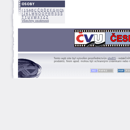
(
1
5
A
B
C
Č
D
Ď
E
F
G
H
Ch
I
J
K
L
M
N
Ó
O
P
R
Ř
S
Ś
Ť
T
U
V
W
X
Y
Z
Všechny osobnosti
Tento web site byl vytvořen prostřednictvím
phpRS
- redakční
produktů, firem apod. mohou být ochrannými známkami nebo r