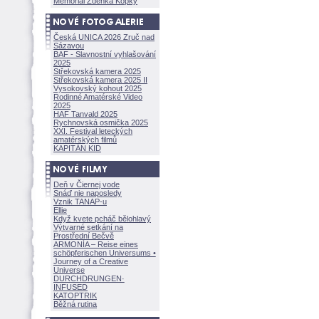
Memoriál Zdeňka Kopky
Česká UNICA 2026 Zruč nad
Sázavou
BAF - Slavnostní vyhlašování
2025
Střekovská kamera 2025
Střekovská kamera 2025 II
Vysokovský kohout 2025
Rodinné Amatérské Video
2025
HAF Tanvald 2025
Rychnovská osmička 2025
XXI. Festival leteckých
amatérských filmů
KAPITÁN KID
Deň v Čiernej vode
Snáď nie naposledy
Vznik TANAP-u
Ellie
Když kvete pcháč bělohlavý
Výtvarné setkání na
Prostřední Bečvě
ARMONÍA – Reise eines
schöpferisch
en Universums •
Journey of a Creative
Universe
DURCHDRUNGEN
·
INFUSED
KATOPTRIK
Běžná rutina