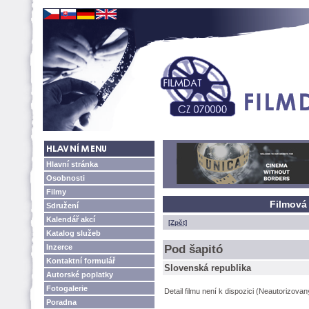
Hlavní stránka
Osobnosti
Filmy
Filmová 
Sdružení
Kalendář akcí
[Zpět]
Katalog služeb
Inzerce
Pod šapitó
Kontaktní formulář
Slovenská republika
Autorské poplatky
Fotogalerie
Detail filmu není k dispozici (Neautorizova
Poradna