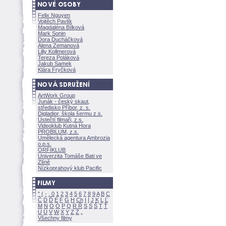
Felix Nguyen
Vojtěch Pavlík
Magdaléna Bílkov
Mark Sonin
Dora Ducháčkov
Alena Zemanov
Lilly Kollmerov
Tereza Polákov
Jakub Samek
Klára Fryčkov
ArtWork Group
Junák - český skaut,
středisko Příbor, z. s.
Digladior, škola šermu z.s.
Ústečtí filmaři, z.s.
Videoklub Kutná Hora
PROBILUM, z.s.
Umělecká agentura Ambrozia
o.p.s.
ORFIKLUB
Univerzita Tomáše Bati ve
Zlíně
Nízkoprahový klub Pacific
"
(
-
.
0
1
2
3
4
5
6
7
8
9
A
B
C
Č
D
Ď
E
F
G
H
Ch
I
Í
J
K
L
Ľ
M
N
O
Ó
P
Q
R
Ř
S
Ś
T
Ť
U
Ú
V
W
X
Y
Z
Všechny filmy