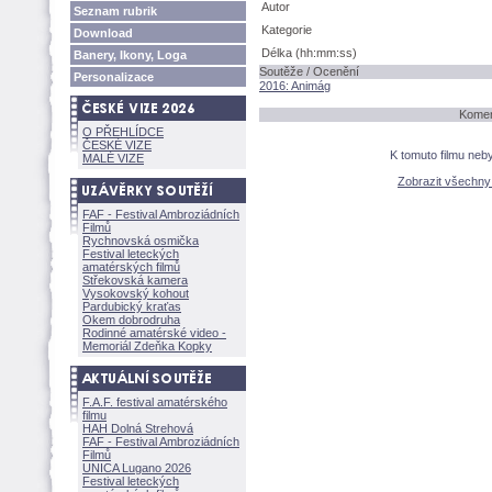
Autor
Seznam rubrik
Kategorie
Download
Délka (hh:mm:ss)
Banery, Ikony, Loga
Soutěže / Ocenění
Personalizace
2016: Animág
Koment
O PŘEHLÍDCE
ČESKÉ VIZE
K tomuto filmu neb
MALÉ VIZE
Zobrazit všechn
FAF - Festival Ambroziádních
Filmů
Rychnovská osmička
Festival leteckých
amatérských filmů
Střekovská kamera
Vysokovský kohout
Pardubický kraťas
Okem dobrodruha
Rodinné amatérské video -
Memoriál Zdeňka Kopky
F.A.F. festival amatérského
filmu
HAH Dolná Strehov
FAF - Festival Ambroziádních
Filmů
UNICA Lugano 2026
Festival leteckých