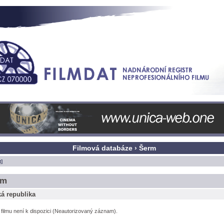
Filmová databáze › Šerm
t]
m
á republika
l filmu není k dispozici (Neautorizovaný záznam).