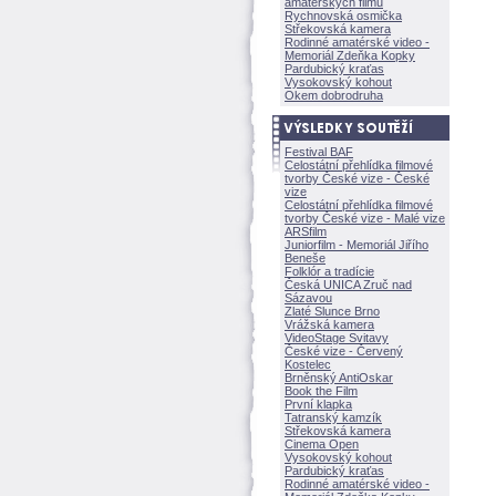
amatérských filmů
Rychnovská osmička
Střekovská kamera
Rodinné amatérské video -
Memoriál Zdeňka Kopky
Pardubický kraťas
Vysokovský kohout
Okem dobrodruha
Festival BAF
Celostátní přehlídka filmové
tvorby České vize - České
vize
Celostátní přehlídka filmové
tvorby České vize - Malé vize
ARSfilm
Juniorfilm - Memoriál Jiřího
Beneše
Folklór a tradície
Česká UNICA Zruč nad
Sázavou
Zlaté Slunce Brno
Vrážská kamera
VideoStage Svitavy
České vize - Červený
Kostelec
Brněnský AntiOskar
Book the Film
První klapka
Tatranský kamzík
Střekovská kamera
Cinema Open
Vysokovský kohout
Pardubický kraťas
Rodinné amatérské video -