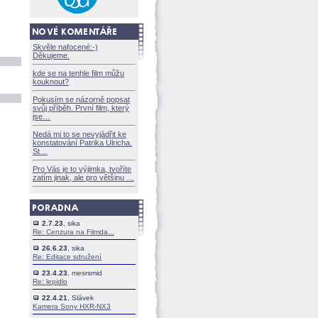
Skvěle nafocené:-)
Děkujeme.
kde se na tenhle film můžu
kouknout?
Pokusím se názorně popsat
svůj příběh. První film, který
jse
Nedá mi to se nevyjádřit ke
konstatování Patrika Ulricha.
St
Pro Vás je to výjimka, tvoříte
zatím jinak, ale pro většinu
2.7.23
, sika
Re: Cenzura na Filmda...
26.6.23
, sika
Re: Editace sdružení
23.4.23
, mesrsmid
Re: lepidlo
22.4.21
, Slávek
Kamera Sony HXR-NX3