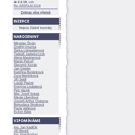
3.2.19
, csfv
Re: ARSFILM 2019
Zobraz více výpisů
Nejsou žádné inzeráty.
Miroslav Štván
Ondřej Unucka
rka Leinweberov
Tadeáš Jadwiszczok
Alena Mautnerov
Martin Petruň
Slavomír Kozák
Jan Geisler
Kateřina Buriánkov
Zora Martínkov
Jiří Seidl
Lukáš Plaček
Kristýna Loubalov
Petr Vacek
Mgr. Josef Sobek
Nikola Liberdov
Joseph Arthur Osborne
Bohuslava Sirotkov
Pavla Vaňkov
Evžen Bílek
Ing. Jan Kadlčík
Jiří Bene
Ing. Emil Pražan