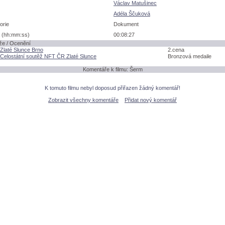
Václav Matušinec
Adéla Ščukov
orie
Dokument
 (hh:mm:ss)
00:08:27
že / Ocenění
 Zlaté Slunce Brno
2.cena
 Celostátní soutěž NFT ČR Zlaté Slunce
Bronzová medaile
Komentáře k filmu: Šerm
K tomuto filmu nebyl doposud přiřazen žádný komentář!
Zobrazit všechny komentáře
Přidat nový komentář