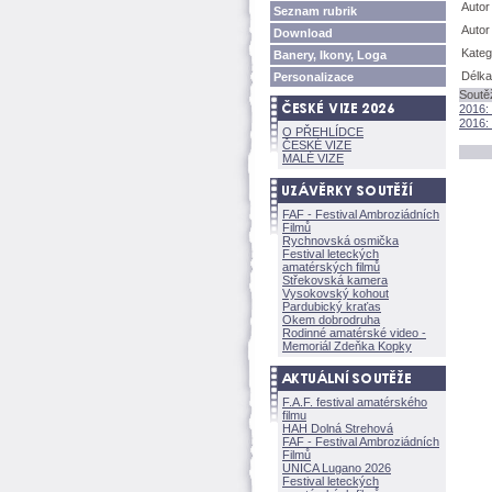
Autor
Seznam rubrik
Autor
Download
Kateg
Banery, Ikony, Loga
Délka
Personalizace
Soutě
2016:
2016:
O PŘEHLÍDCE
ČESKÉ VIZE
MALÉ VIZE
FAF - Festival Ambroziádních
Filmů
Rychnovská osmička
Festival leteckých
amatérských filmů
Střekovská kamera
Vysokovský kohout
Pardubický kraťas
Okem dobrodruha
Rodinné amatérské video -
Memoriál Zdeňka Kopky
F.A.F. festival amatérského
filmu
HAH Dolná Strehov
FAF - Festival Ambroziádních
Filmů
UNICA Lugano 2026
Festival leteckých