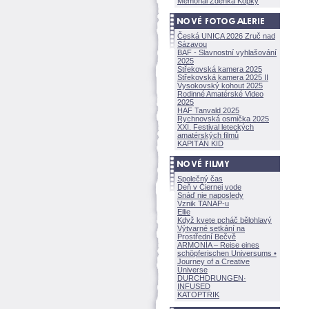
Memoriál Zdeňka Kopky
Česká UNICA 2026 Zruč nad
Sázavou
BAF - Slavnostní vyhlašování
2025
Střekovská kamera 2025
Střekovská kamera 2025 II
Vysokovský kohout 2025
Rodinné Amatérské Video
2025
HAF Tanvald 2025
Rychnovská osmička 2025
XXI. Festival leteckých
amatérských filmů
KAPITÁN KID
Společný čas
Deň v Čiernej vode
Snáď nie naposledy
Vznik TANAP-u
Ellie
Když kvete pcháč bělohlavý
Výtvarné setkání na
Prostřední Bečvě
ARMONÍA – Reise eines
schöpferisch
en Universums •
Journey of a Creative
Universe
DURCHDRUNGEN
·
INFUSED
KATOPTRIK