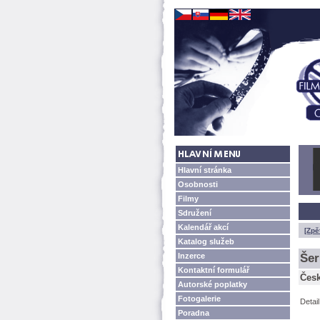
Hlavní stránka
Osobnosti
Filmy
Sdružení
Kalendář akcí
[Zpě
Katalog služeb
Inzerce
er
Kontaktní formulář
Česk
Autorské poplatky
Fotogalerie
Detai
Poradna