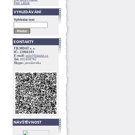
Petr Lášek
Vyhledat text
FILMDAT z. s.
IČ: 22866183
E-mail:
info@filmdat.cz
Tel:
602458782
Skype:
jaroslavsika