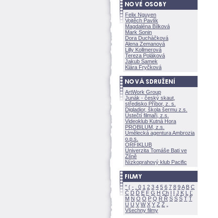
Felix Nguyen
Vojtěch Pavlík
Magdaléna Bílkov
Mark Sonin
Dora Ducháčkov
Alena Zemanov
Lilly Kollmerov
Tereza Polákov
Jakub Samek
Klára Fryčkov
ArtWork Group
Junák - český skaut,
středisko Příbor, z. s.
Digladior, škola šermu z.s.
Ústečtí filmaři, z.s.
Videoklub Kutná Hora
PROBILUM, z.s.
Umělecká agentura Ambrozia
o.p.s.
ORFIKLUB
Univerzita Tomáše Bati ve
Zlíně
Nízkoprahový klub Pacific
"
(
-
.
0
1
2
3
4
5
6
7
8
9
A
B
C
Č
D
Ď
E
F
G
H
Ch
I
Í
J
K
L
Ľ
M
N
O
Ó
P
Q
R
Ř
S
Ś
T
Ť
U
Ú
V
W
X
Y
Z
Všechny filmy