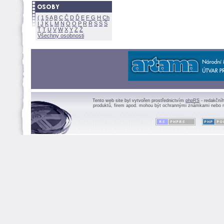
(
1
5
A
B
C
Č
D
Ď
E
F
G
H
Ch
I
J
K
L
M
N
Ó
O
P
R
Ř
S
Ś
Ť
T
U
V
W
X
Y
Z
Všechny osobnosti
Tento web site byl vytvořen prostřednictvím
phpRS
- redakční
produktů, firem apod. mohou být ochrannými známkami nebo r