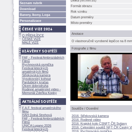
Délka (hh:mm:ss)
Seznam rubrik
Formát obrazu
Download
Rok vzniku
Banery, Ikony, Loga
Datum premiéry
Personalizace
Místo premiéry
Anotace
O PŘEHLÍDCE
ČESKÉ VIZE
O vlastnoručně vyrobené lepičce na 8 mm 
MALÉ VIZE
Fotografie z filmu
FAF - Festival Ambroziádních
Filmů
Rychnovská osmička
Festival leteckých
amatérských filmů
Střekovská kamera
Vysokovský kohout
Pardubický kraťas
Okem dobrodruha
Rodinné amatérské video -
Memoriál Zdeňka Kopky
F.A.F. festival amatérského
Soutěže / Ocenění
filmu
HAH Dolná Strehov
2016: Střekovská kamera
FAF - Festival Ambroziádních
2016: Rodinné video
Filmů
2016: Krajské kolo CSNFT ČR Svitavy
UNICA Lugano 2026
2016: Celostátní soutěž NFT ČR Český V
Festival leteckých
2016: Rychnovská osmička