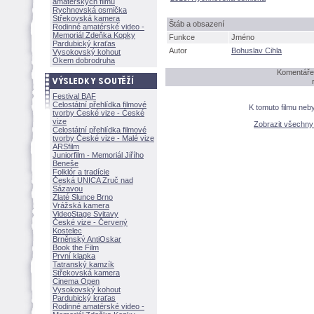
amatérských filmů
Rychnovská osmička
Střekovská kamera
táb a obsazení
Rodinné amatérské video -
Memoriál Zdeňka Kopky
Funkce
Jméno
Pardubický kraťas
Autor
Bohuslav Cihla
Vysokovský kohout
Okem dobrodruha
Komentáře 
Festival BAF
Celostátní přehlídka filmové
K tomuto filmu neb
tvorby České vize - České
vize
Zobrazit všechn
Celostátní přehlídka filmové
tvorby České vize - Malé vize
ARSfilm
Juniorfilm - Memoriál Jiřího
Beneše
Folklór a tradície
Česká UNICA Zruč nad
Sázavou
Zlaté Slunce Brno
Vrážská kamera
VideoStage Svitavy
České vize - Červený
Kostelec
Brněnský AntiOskar
Book the Film
První klapka
Tatranský kamzík
Střekovská kamera
Cinema Open
Vysokovský kohout
Pardubický kraťas
Rodinné amatérské video -