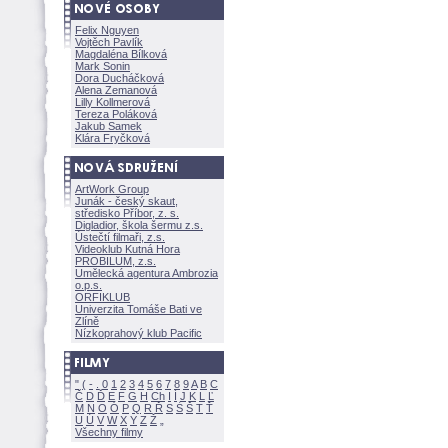
Felix Nguyen
Vojtěch Pavlík
Magdaléna Bílkov
Mark Sonin
Dora Ducháčkov
Alena Zemanov
Lilly Kollmerov
Tereza Polákov
Jakub Samek
Klára Fryčkov
ArtWork Group
Junák - český skaut,
středisko Příbor, z. s.
Digladior, škola šermu z.s.
Ústečtí filmaři, z.s.
Videoklub Kutná Hora
PROBILUM, z.s.
Umělecká agentura Ambrozia
o.p.s.
ORFIKLUB
Univerzita Tomáše Bati ve
Zlíně
Nízkoprahový klub Pacific
"
(
-
.
0
1
2
3
4
5
6
7
8
9
A
B
C
Č
D
Ď
E
F
G
H
Ch
I
Í
J
K
L
Ľ
M
N
O
Ó
P
Q
R
Ř
S
Ś
T
Ť
U
Ú
V
W
X
Y
Z
Všechny filmy