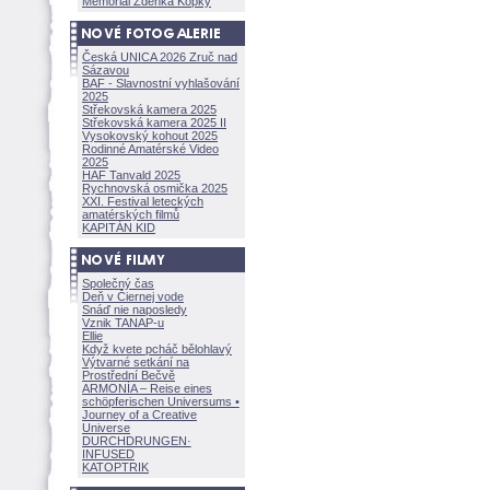
Memoriál Zdeňka Kopky
Česká UNICA 2026 Zruč nad
Sázavou
BAF - Slavnostní vyhlašování
2025
Střekovská kamera 2025
Střekovská kamera 2025 II
Vysokovský kohout 2025
Rodinné Amatérské Video
2025
HAF Tanvald 2025
Rychnovská osmička 2025
XXI. Festival leteckých
amatérských filmů
KAPITÁN KID
Společný čas
Deň v Čiernej vode
Snáď nie naposledy
Vznik TANAP-u
Ellie
Když kvete pcháč bělohlavý
Výtvarné setkání na
Prostřední Bečvě
ARMONÍA – Reise eines
schöpferisch
en Universums •
Journey of a Creative
Universe
DURCHDRUNGEN
·
INFUSED
KATOPTRIK