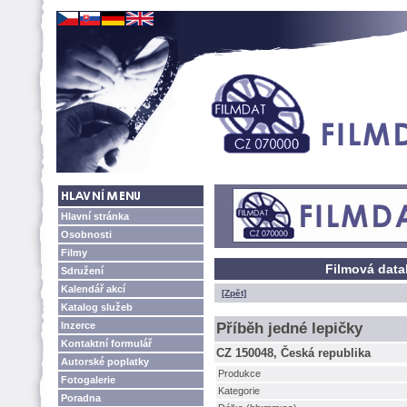
Hlavní stránka
Osobnosti
Filmy
Filmová data
Sdružení
Kalendář akcí
[Zpět]
Katalog služeb
Inzerce
Příběh jedné lepičky
Kontaktní formulář
CZ 150048, Česká republika
Autorské poplatky
Produkce
Fotogalerie
Kategorie
Poradna