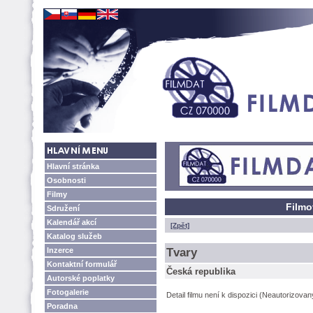
Hlavní stránka
Osobnosti
Filmy
Filmo
Sdružení
Kalendář akcí
[Zpět]
Katalog služeb
Inzerce
Tvary
Kontaktní formulář
Česká republika
Autorské poplatky
Fotogalerie
Detail filmu není k dispozici (Neautorizova
Poradna