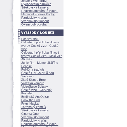
amatérských filmů
Rychnovská osmička
Střekovská kamera
Rodinné amatérské video -
Memoriál Zdeňka Kopky
Pardubický kraťas
Vysokovský kohout
Okem dobrodruha
Festival BAF
Celostátní přehlídka filmové
tvorby České vize - České
vize
Celostátní přehlídka filmové
tvorby České vize - Malé vize
ARSfilm
Juniorfilm - Memoriál Jiřího
Beneše
Folklór a tradície
Česká UNICA Zruč nad
Sázavou
Zlaté Slunce Brno
Vrážská kamera
VideoStage Svitavy
České vize - Červený
Kostelec
Brněnský AntiOskar
Book the Film
První klapka
Tatranský kamzík
Střekovská kamera
Cinema Open
Vysokovský kohout
Pardubický kraťas
Rodinné amatérské video -