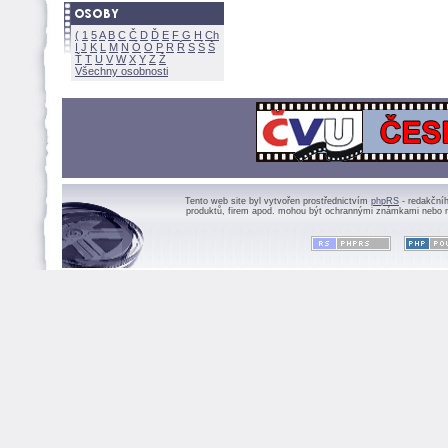
(
1
5
A
B
C
Č
D
Ď
E
F
G
H
Ch
I
J
K
L
M
N
Ó
O
P
R
Ř
S
Ś
Ť
T
U
V
W
X
Y
Z
Všechny osobnosti
Tento web site byl vytvořen prostřednictvím
phpRS
- redakční
produktů, firem apod. mohou být ochrannými známkami nebo r