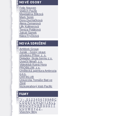
Felix Nguyen
Vojtěch Pavlík
Magdaléna Bílkov
Mark Sonin
Dora Ducháčkov
Alena Zemanov
Lilly Kollmerov
Tereza Polákov
Jakub Samek
Klára Fryčkov
ArtWork Group
Junák - český skaut,
středisko Příbor, z. s.
Digladior, škola šermu z.s.
Ústečtí filmaři, z.s.
Videoklub Kutná Hora
PROBILUM, z.s.
Umělecká agentura Ambrozia
o.p.s.
ORFIKLUB
Univerzita Tomáše Bati ve
Zlíně
Nízkoprahový klub Pacific
"
(
-
.
0
1
2
3
4
5
6
7
8
9
A
B
C
Č
D
Ď
E
F
G
H
Ch
I
Í
J
K
L
Ľ
M
N
O
Ó
P
Q
R
Ř
S
Ś
T
Ť
U
Ú
V
W
X
Y
Z
Všechny filmy