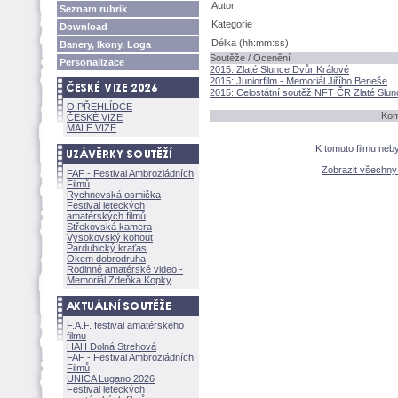
Autor
Seznam rubrik
Kategorie
Download
Délka (hh:mm:ss)
Banery, Ikony, Loga
Soutěže / Ocenění
Personalizace
2015: Zlaté Slunce Dvůr Králové
2015: Juniorfilm - Memoriál Jiřího Beneše
2015: Celostátní soutěž NFT ČR Zlaté Slun
O PŘEHLÍDCE
Kom
ČESKÉ VIZE
MALÉ VIZE
K tomuto filmu neb
Zobrazit všechn
FAF - Festival Ambroziádních
Filmů
Rychnovská osmička
Festival leteckých
amatérských filmů
Střekovská kamera
Vysokovský kohout
Pardubický kraťas
Okem dobrodruha
Rodinné amatérské video -
Memoriál Zdeňka Kopky
F.A.F. festival amatérského
filmu
HAH Dolná Strehov
FAF - Festival Ambroziádních
Filmů
UNICA Lugano 2026
Festival leteckých