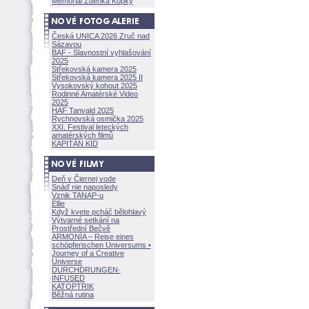
Memoriál Zdeňka Kopky
Česká UNICA 2026 Zruč nad
Sázavou
BAF - Slavnostní vyhlašování
2025
Střekovská kamera 2025
Střekovská kamera 2025 II
Vysokovský kohout 2025
Rodinné Amatérské Video
2025
HAF Tanvald 2025
Rychnovská osmička 2025
XXI. Festival leteckých
amatérských filmů
KAPITÁN KID
Deň v Čiernej vode
Snáď nie naposledy
Vznik TANAP-u
Ellie
Když kvete pcháč bělohlavý
Výtvarné setkání na
Prostřední Bečvě
ARMONÍA – Reise eines
schöpferisch
en Universums •
Journey of a Creative
Universe
DURCHDRUNGEN
·
INFUSED
KATOPTRIK
Běžná rutina