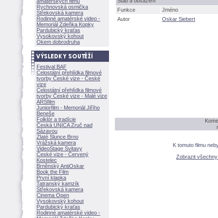
táb a obsazení
amatérských filmů
Rychnovská osmička
Funkce
Jméno
Střekovská kamera
Rodinné amatérské video -
Autor
Oskar Siebert
Memoriál Zdeňka Kopky
Pardubický kraťas
Vysokovský kohout
Okem dobrodruha
Festival BAF
Celostátní přehlídka filmové
tvorby České vize - České
vize
Celostátní přehlídka filmové
tvorby České vize - Malé vize
ARSfilm
Juniorfilm - Memoriál Jiřího
Beneše
Folklór a tradície
Komen
Česká UNICA Zruč nad
Sázavou
Zlaté Slunce Brno
Vrážská kamera
K tomuto filmu neb
VideoStage Svitavy
České vize - Červený
Zobrazit všechn
Kostelec
Brněnský AntiOskar
Book the Film
První klapka
Tatranský kamzík
Střekovská kamera
Cinema Open
Vysokovský kohout
Pardubický kraťas
Rodinné amatérské video -