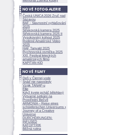
Memoriál Zdeňka Kopky
Česká UNICA 2026 Zruč nad
Sázavou
BAF - Slavnostní vyhlašování
2025
Střekovská kamera 2025
Střekovská kamera 2025 II
Vysokovský kohout 2025
Rodinné Amatérské Video
2025
HAF Tanvald 2025
Rychnovská osmička 2025
XXI. Festival leteckých
amatérských filmů
KAPITÁN KID
Deň v Čiernej vode
Snáď nie naposledy
Vznik TANAP-u
Ellie
Když kvete pcháč bělohlavý
Výtvarné setkání na
Prostřední Bečvě
ARMONÍA – Reise eines
schöpferisch
en Universums •
Journey of a Creative
Universe
DURCHDRUNGEN
·
INFUSED
KATOPTRIK
Běžná rutina