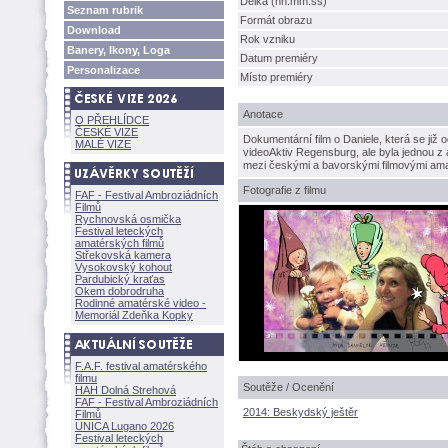
Délka (hh:mm:ss)
Seznam rubrik
Formát obrazu
Download
Rok vzniku
Banery, Ikony, Loga
Datum premiéry
Personalizace
Místo premiéry
Anotace
O PŘEHLÍDCE
ČESKÉ VIZE
Dokumentární film o Daniele, která se již
MALÉ VIZE
videoAktiv Regensburg, ale byla jednou z 
mezi českými a bavorskými filmovými ama
Fotografie z filmu
FAF - Festival Ambroziádních
Filmů
Rychnovská osmička
Festival leteckých
amatérských filmů
Střekovská kamera
Vysokovský kohout
Pardubický kraťas
Okem dobrodruha
Rodinné amatérské video -
Memoriál Zdeňka Kopky
F.A.F. festival amatérského
filmu
Soutěže / Ocenění
HAH Dolná Strehov
FAF - Festival Ambroziádních
2014: Beskydský ještěr
Filmů
UNICA Lugano 2026
Festival leteckých