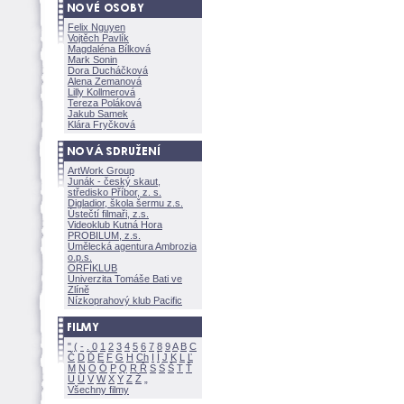
Felix Nguyen
Vojtěch Pavlík
Magdaléna Bílkov
Mark Sonin
Dora Ducháčkov
Alena Zemanov
Lilly Kollmerov
Tereza Polákov
Jakub Samek
Klára Fryčkov
ArtWork Group
Junák - český skaut,
středisko Příbor, z. s.
Digladior, škola šermu z.s.
Ústečtí filmaři, z.s.
Videoklub Kutná Hora
PROBILUM, z.s.
Umělecká agentura Ambrozia
o.p.s.
ORFIKLUB
Univerzita Tomáše Bati ve
Zlíně
Nízkoprahový klub Pacific
"
(
-
.
0
1
2
3
4
5
6
7
8
9
A
B
C
Č
D
Ď
E
F
G
H
Ch
I
Í
J
K
L
Ľ
M
N
O
Ó
P
Q
R
Ř
S
Ś
T
Ť
U
Ú
V
W
X
Y
Z
Všechny filmy