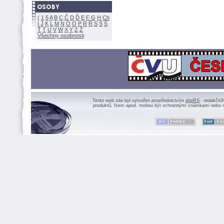
(
1
5
A
B
C
Č
D
Ď
E
F
G
H
Ch
I
J
K
L
M
N
Ó
O
P
R
Ř
S
Ś
Ť
T
U
V
W
X
Y
Z
Všechny osobnosti
Tento web site byl vytvořen prostřednictvím
phpRS
- redakční
produktů, firem apod. mohou být ochrannými známkami nebo r