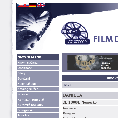
Hlavní stránka
Osobnosti
Filmy
Filmov
Sdružení
Kalendář akcí
[Zpět]
Katalog služeb
Inzerce
DANIELA
Kontaktní formulář
DE 130001, Německo
Autorské poplatky
Produkce
Fotogalerie
Kategorie
Poradna