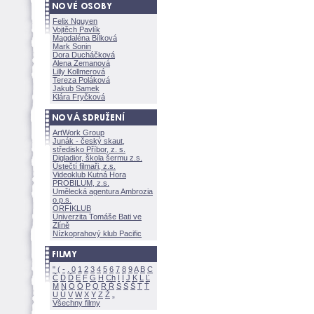
Felix Nguyen
Vojtěch Pavlík
Magdaléna Bílkov
Mark Sonin
Dora Ducháčkov
Alena Zemanov
Lilly Kollmerov
Tereza Polákov
Jakub Samek
Klára Fryčkov
ArtWork Group
Junák - český skaut,
středisko Příbor, z. s.
Digladior, škola šermu z.s.
Ústečtí filmaři, z.s.
Videoklub Kutná Hora
PROBILUM, z.s.
Umělecká agentura Ambrozia
o.p.s.
ORFIKLUB
Univerzita Tomáše Bati ve
Zlíně
Nízkoprahový klub Pacific
"
(
-
.
0
1
2
3
4
5
6
7
8
9
A
B
C
Č
D
Ď
E
F
G
H
Ch
I
Í
J
K
L
Ľ
M
N
O
Ó
P
Q
R
Ř
S
Ś
T
Ť
U
Ú
V
W
X
Y
Z
Všechny filmy