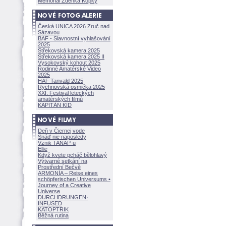
Memoriál Zdeňka Kopky
Česká UNICA 2026 Zruč nad
Sázavou
BAF - Slavnostní vyhlašování
2025
Střekovská kamera 2025
Střekovská kamera 2025 II
Vysokovský kohout 2025
Rodinné Amatérské Video
2025
HAF Tanvald 2025
Rychnovská osmička 2025
XXI. Festival leteckých
amatérských filmů
KAPITÁN KID
Deň v Čiernej vode
Snáď nie naposledy
Vznik TANAP-u
Ellie
Když kvete pcháč bělohlavý
Výtvarné setkání na
Prostřední Bečvě
ARMONÍA – Reise eines
schöpferisch
en Universums •
Journey of a Creative
Universe
DURCHDRUNGEN
·
INFUSED
KATOPTRIK
Běžná rutina