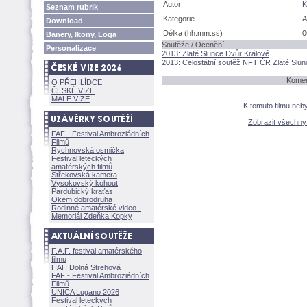
Autor
K
Seznam rubrik
Kategorie
A
Download
Délka (hh:mm:ss)
0
Banery, Ikony, Loga
Soutěže / Ocenění
Personalizace
2013: Zlaté Slunce Dvůr Králové
2013: Celostátní soutěž NFT ČR Zlaté Slun
Koment
O PŘEHLÍDCE
ČESKÉ VIZE
MALÉ VIZE
K tomuto filmu neb
Zobrazit všechn
FAF - Festival Ambroziádních
Filmů
Rychnovská osmička
Festival leteckých
amatérských filmů
Střekovská kamera
Vysokovský kohout
Pardubický kraťas
Okem dobrodruha
Rodinné amatérské video -
Memoriál Zdeňka Kopky
F.A.F. festival amatérského
filmu
HAH Dolná Strehov
FAF - Festival Ambroziádních
Filmů
UNICA Lugano 2026
Festival leteckých