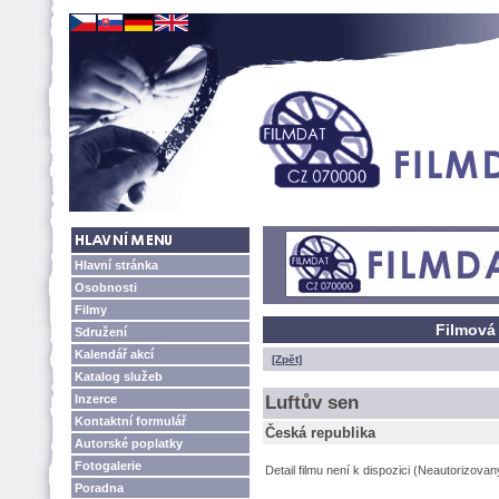
Hlavní stránka
Osobnosti
Filmy
Filmová 
Sdružení
Kalendář akcí
[Zpět]
Katalog služeb
Inzerce
Luftův sen
Kontaktní formulář
Česká republika
Autorské poplatky
Fotogalerie
Detail filmu není k dispozici (Neautorizova
Poradna