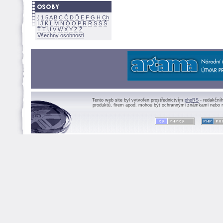
(
1
5
A
B
C
Č
D
Ď
E
F
G
H
Ch
I
J
K
L
M
N
Ó
O
P
R
Ř
S
Ś
Ť
T
U
V
W
X
Y
Z
Všechny osobnosti
Tento web site byl vytvořen prostřednictvím
phpRS
- redakční
produktů, firem apod. mohou být ochrannými známkami nebo r