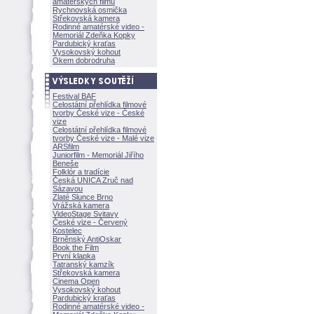
amatérských filmů
Rychnovská osmička
Střekovská kamera
Rodinné amatérské video -
Memoriál Zdeňka Kopky
Pardubický kraťas
Vysokovský kohout
Okem dobrodruha
Festival BAF
Celostátní přehlídka filmové
tvorby České vize - České
vize
Celostátní přehlídka filmové
tvorby České vize - Malé vize
ARSfilm
Juniorfilm - Memoriál Jiřího
Beneše
Folklór a tradície
Česká UNICA Zruč nad
Sázavou
Zlaté Slunce Brno
Vrážská kamera
VideoStage Svitavy
České vize - Červený
Kostelec
Brněnský AntiOskar
Book the Film
První klapka
Tatranský kamzík
Střekovská kamera
Cinema Open
Vysokovský kohout
Pardubický kraťas
Rodinné amatérské video -