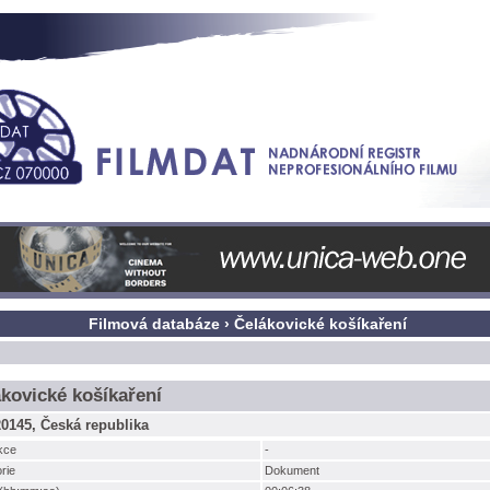
Filmová databáze › Čelákovické košíkaření
kovické košíkaření
0145, Česká republika
kce
-
rie
Dokument