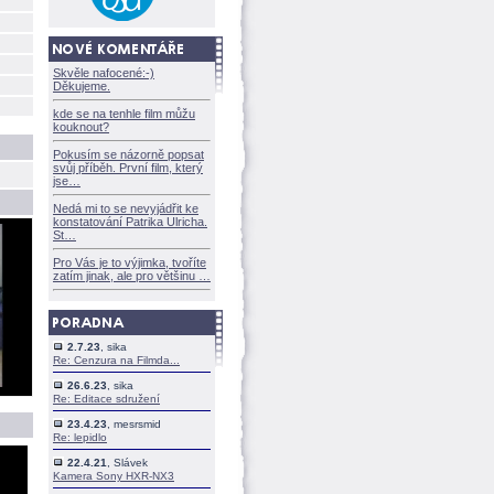
Skvěle nafocené:-)
Děkujeme.
kde se na tenhle film můžu
kouknout?
Pokusím se názorně popsat
svůj příběh. První film, který
jse
Nedá mi to se nevyjádřit ke
konstatování Patrika Ulricha.
St
Pro Vás je to výjimka, tvoříte
zatím jinak, ale pro většinu
2.7.23
, sika
Re: Cenzura na Filmda...
26.6.23
, sika
Re: Editace sdružení
23.4.23
, mesrsmid
Re: lepidlo
22.4.21
, Slávek
Kamera Sony HXR-NX3