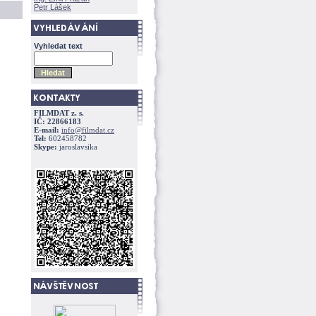
Petr Lášek
Vyhledat text
FILMDAT z. s.
IČ: 22866183
E-mail:
info@filmdat.cz
Tel:
602458782
Skype:
jaroslavsika