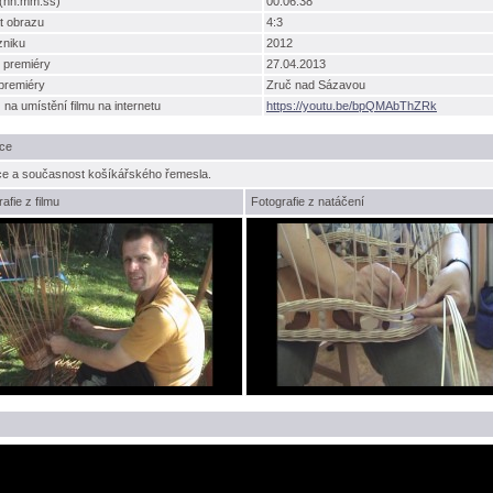
 (hh:mm:ss)
00:06:38
t obrazu
4:3
zniku
2012
 premiéry
27.04.2013
premiéry
Zruč nad Sázavou
na umístění filmu na internetu
https://youtu.be/bpQMAbThZRk
ce
ce a současnost košíkářského řemesla.
afie z filmu
Fotografie z natáčení