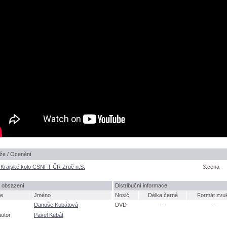
že / Ocenění
 Krajské kolo CSNFT ČR Zruč n.S.
3.cena
 obsazení
Distribuční informace
e
Jméno
Nosič
Délka černé
Formát zvu
Danuše Kubátov
DVD
-
-
autor
Pavel Kubát