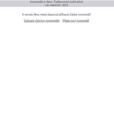
Komentáře k filmu: Čelákovické košíkaření
rok natočení: 2012
K tomuto filmu nebyl doposud přiřazen žádný komentář!
Zobrazit všechny komentáře
Přidat nový komentář