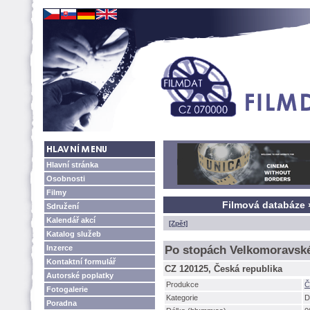
Hlavní stránka
Osobnosti
Filmy
Filmová databáze 
Sdružení
Kalendář akcí
[Zpět]
Katalog služeb
Inzerce
Po stopách Velkomoravské
Kontaktní formulář
CZ 120125, Česká republika
Autorské poplatky
Produkce
Č
Fotogalerie
Kategorie
D
Poradna