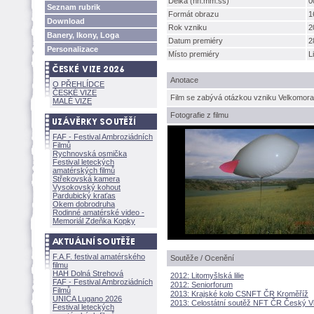
Délka (hh:mm:ss)
0
Seznam rubrik
Formát obrazu
1
Download
Rok vzniku
2
Banery, Ikony, Loga
Datum premiéry
2
Personalizace
Místo premiéry
L
Anotace
O PŘEHLÍDCE
ČESKÉ VIZE
Film se zabývá otázkou vzniku Velkomoravs
MALÉ VIZE
Fotografie z filmu
FAF - Festival Ambroziádních
Filmů
Rychnovská osmička
Festival leteckých
amatérských filmů
Střekovská kamera
Vysokovský kohout
Pardubický kraťas
Okem dobrodruha
Rodinné amatérské video -
Memoriál Zdeňka Kopky
F.A.F. festival amatérského
Soutěže / Ocenění
filmu
HAH Dolná Strehov
2012: Litomyšlská lilie
FAF - Festival Ambroziádních
2012: Seniorforum
Filmů
2013: Krajské kolo CSNFT ČR Kroměříž
UNICA Lugano 2026
2013: Celostátní soutěž NFT ČR Český V
Festival leteckých