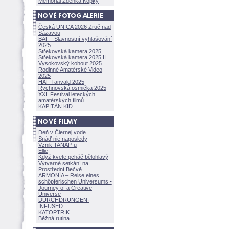
Memoriál Zdeňka Kopky
Česká UNICA 2026 Zruč nad
Sázavou
BAF - Slavnostní vyhlašování
2025
Střekovská kamera 2025
Střekovská kamera 2025 II
Vysokovský kohout 2025
Rodinné Amatérské Video
2025
HAF Tanvald 2025
Rychnovská osmička 2025
XXI. Festival leteckých
amatérských filmů
KAPITÁN KID
Deň v Čiernej vode
Snáď nie naposledy
Vznik TANAP-u
Ellie
Když kvete pcháč bělohlavý
Výtvarné setkání na
Prostřední Bečvě
ARMONÍA – Reise eines
schöpferisch
en Universums •
Journey of a Creative
Universe
DURCHDRUNGEN
·
INFUSED
KATOPTRIK
Běžná rutina