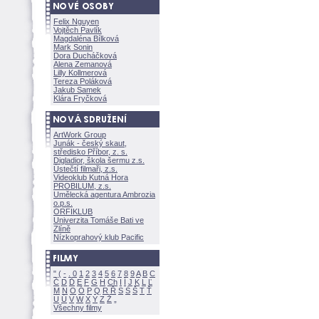
Felix Nguyen
Vojtěch Pavlík
Magdaléna Bílkov
Mark Sonin
Dora Ducháčkov
Alena Zemanov
Lilly Kollmerov
Tereza Polákov
Jakub Samek
Klára Fryčkov
ArtWork Group
Junák - český skaut,
středisko Příbor, z. s.
Digladior, škola šermu z.s.
Ústečtí filmaři, z.s.
Videoklub Kutná Hora
PROBILUM, z.s.
Umělecká agentura Ambrozia
o.p.s.
ORFIKLUB
Univerzita Tomáše Bati ve
Zlíně
Nízkoprahový klub Pacific
"
(
-
.
0
1
2
3
4
5
6
7
8
9
A
B
C
Č
D
Ď
E
F
G
H
Ch
I
Í
J
K
L
Ľ
M
N
O
Ó
P
Q
R
Ř
S
Ś
T
Ť
U
Ú
V
W
X
Y
Z
Všechny filmy