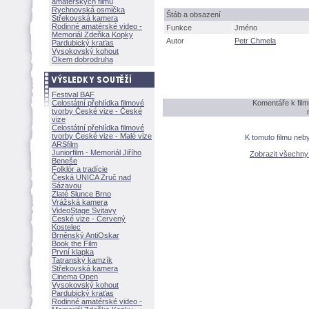
amatérských filmů
Rychnovská osmička
táb a obsazení
Střekovská kamera
Rodinné amatérské video -
Funkce
Jméno
Memoriál Zdeňka Kopky
Autor
Petr Chmela
Pardubický kraťas
Vysokovský kohout
Okem dobrodruha
Festival BAF
Celostátní přehlídka filmové
Komentáře k fil
tvorby České vize - České
vize
Celostátní přehlídka filmové
tvorby České vize - Malé vize
K tomuto filmu neb
ARSfilm
Juniorfilm - Memoriál Jiřího
Zobrazit všechn
Beneše
Folklór a tradície
Česká UNICA Zruč nad
Sázavou
Zlaté Slunce Brno
Vrážská kamera
VideoStage Svitavy
České vize - Červený
Kostelec
Brněnský AntiOskar
Book the Film
První klapka
Tatranský kamzík
Střekovská kamera
Cinema Open
Vysokovský kohout
Pardubický kraťas
Rodinné amatérské video -