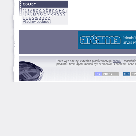
(
1
5
A
B
C
Č
D
Ď
E
F
G
H
Ch
I
J
K
L
M
N
Ó
O
P
R
Ř
S
Ś
Ť
T
U
V
W
X
Y
Z
Všechny osobnosti
Tento web site byl vytvořen prostřednictvím
phpRS
- redakční
produktů, firem apod. mohou být ochrannými známkami nebo r