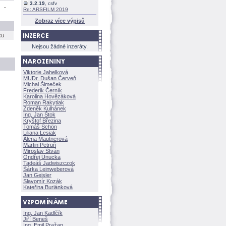
3.2.19
, csfv
-
Re: ARSFILM 2019
Zobraz více výpisů
ku
Nejsou žádné inzeráty.
Viktorie Jahelkov
MUDr. Dušan Červeň
Michal Šimeček
Frederik Černík
Karolina Hovězákov
Roman Rakytiak
Zdeněk Kulhánek
Ing. Jan Štok
Kryštof Březina
Tomáš Schön
Liliana Lesiak
Alena Mautnerov
Martin Petruň
Miroslav Štván
Ondřej Unucka
Tadeáš Jadwiszczok
rka Leinweberov
Jan Geisler
Slavomír Kozák
Kateřina Buriánkov
Ing. Jan Kadlčík
Jiří Bene
Ing. Emil Pražan