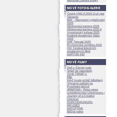
Memoriál Zdeňka Kopky
Česká UNICA 2026 Zruč nad
Sázavou
BAF - Slavnostní vyhlašování
2025
Střekovská kamera 2025
Střekovská kamera 2025 II
Vysokovský kohout 2025
Rodinné Amatérské Video
2025
HAF Tanvald 2025
Rychnovská osmička 2025
XXI. Festival leteckých
amatérských filmů
KAPITÁN KID
Deň v Čiernej vode
Snáď nie naposledy
Vznik TANAP-u
Ellie
Když kvete pcháč bělohlavý
Výtvarné setkání na
Prostřední Bečvě
ARMONÍA – Reise eines
schöpferisch
en Universums •
Journey of a Creative
Universe
DURCHDRUNGEN
·
INFUSED
KATOPTRIK
Běžná rutina