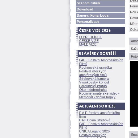
Délk
Seznam rubrik
Form
Download
Rok 
Banery, Ikony, Loga
Datu
Personalizace
Míst
Odkaz
O PŘEHLÍDCE
ČESKÉ VIZE
Anot
MALÉ VIZE
Každ
Foto
FAF - Festival Ambroziádních
Filmů
Rychnovská osmička
Festival leteckých
amatérských filmů
Střekovská kamera
Vysokovský kohout
Pardubický kraťas
Okem dobrodruha
Rodinné amatérské video -
Memoriál Zdeňka Kopky
F.A.F. festival amatérského
filmu
HAH Dolná Strehov
FAF - Festival Ambroziádních
Filmů
UNICA Lugano 2026
Sout
Festival leteckých