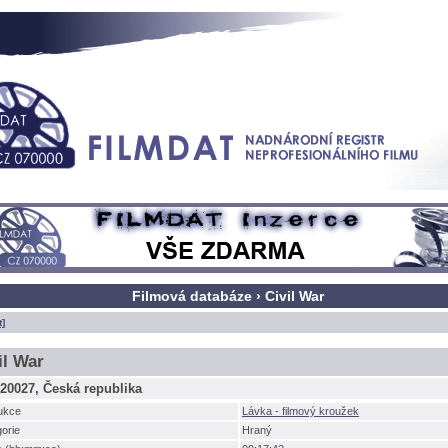
Filmová databáze › Civil War
t]
il War
20027, Česká republika
ukce
Lávka - filmový kroužek
orie
Hraný