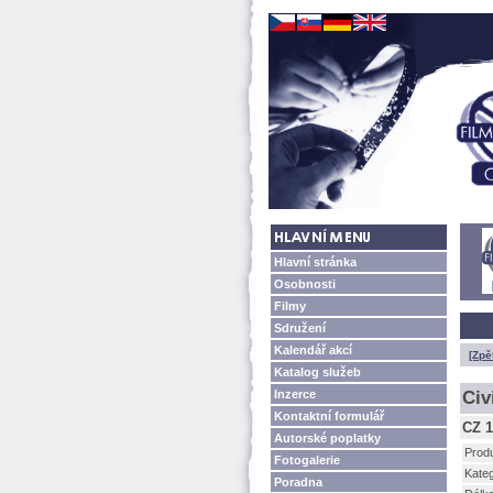
Hlavní stránka
Osobnosti
Filmy
Sdružení
Kalendář akcí
[Zpě
Katalog služeb
Inzerce
Civ
Kontaktní formulář
CZ 1
Autorské poplatky
Prod
Fotogalerie
Kateg
Poradna