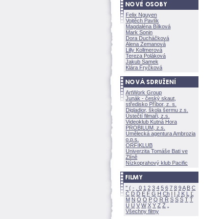
Felix Nguyen
Vojtěch Pavlík
Magdaléna Bílkov
Mark Sonin
Dora Ducháčkov
Alena Zemanov
Lilly Kollmerov
Tereza Polákov
Jakub Samek
Klára Fryčkov
ArtWork Group
Junák - český skaut,
středisko Příbor, z. s.
Digladior, škola šermu z.s.
Ústečtí filmaři, z.s.
Videoklub Kutná Hora
PROBILUM, z.s.
Umělecká agentura Ambrozia
o.p.s.
ORFIKLUB
Univerzita Tomáše Bati ve
Zlíně
Nízkoprahový klub Pacific
"
(
-
.
0
1
2
3
4
5
6
7
8
9
A
B
C
Č
D
Ď
E
F
G
H
Ch
I
Í
J
K
L
Ľ
M
N
O
Ó
P
Q
R
Ř
S
Ś
T
Ť
U
Ú
V
W
X
Y
Z
Všechny filmy