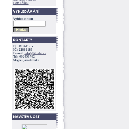
Petr Lášek
Vyhledat text
FILMDAT z. s.
IČ: 22866183
E-mail:
info@filmdat.cz
Tel:
602458782
Skype:
jaroslavsika