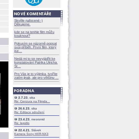
Skvěle nafocené:-)
Děkujeme.
kde se na tenhle film můžu
kouknout?
Pokusím se názorně popsat
svůj příběh. První film, který
jse
Nedá mi to se nevyjádřit ke
konstatování Patrika Ulricha.
St
Pro Vás je to výjimka, tvoříte
zatím jinak, ale pro většinu
2.7.23
, sika
Re: Cenzura na Filmda...
26.6.23
, sika
Re: Editace sdružení
23.4.23
, mesrsmid
Re: lepidlo
22.4.21
, Slávek
Kamera Sony HXR-NX3