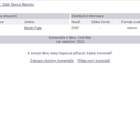
: Zlaté Slunce Blansko
a obsazení
Distribuční informace
ce
Jméno
Nosič
Délka černé
Formát zvu
r
Martin Fiala
DVD
-
stereo
Komentáře k filmu: Civil War
rok natočení: 2012
K tomuto filmu nebyl doposud přiřazen žádný komentář!
Zobrazit všechny komentáře
Přidat nový komentář