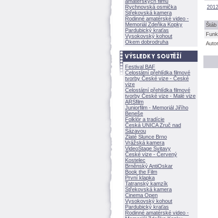
amatérských filmů
Rychnovská osmička
2012
Střekovská kamera
Rodinné amatérské video -
Memoriál Zdeňka Kopky
táb 
Pardubický kraťas
Funk
Vysokovský kohout
Okem dobrodruha
Auto
Festival BAF
Celostátní přehlídka filmové
tvorby České vize - České
vize
Celostátní přehlídka filmové
tvorby České vize - Malé vize
ARSfilm
Juniorfilm - Memoriál Jiřího
Beneše
Folklór a tradície
Česká UNICA Zruč nad
Sázavou
Zlaté Slunce Brno
Vrážská kamera
VideoStage Svitavy
České vize - Červený
Kostelec
Brněnský AntiOskar
Book the Film
První klapka
Tatranský kamzík
Střekovská kamera
Cinema Open
Vysokovský kohout
Pardubický kraťas
Rodinné amatérské video -