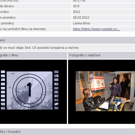
a (hh:mm:ss)
00:17:42
át obrazu
16:9
vzniku
2012
m premiéry
28.03.2012
o premiéry
Lávka-Brno
 na umístění filmu na internetu
https://https://www.youtube.co
ace
ý se musí nějak živit. Už poslední lumpárna a mizíme.
grafie z filmu
Fotografie z natáčení
ěže / Ocenění