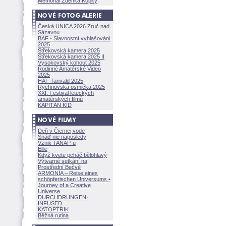
Memoriál Zdeňka Kopky
Česká UNICA 2026 Zruč nad
Sázavou
BAF - Slavnostní vyhlašování
2025
Střekovská kamera 2025
Střekovská kamera 2025 II
Vysokovský kohout 2025
Rodinné Amatérské Video
2025
HAF Tanvald 2025
Rychnovská osmička 2025
XXI. Festival leteckých
amatérských filmů
KAPITÁN KID
Deň v Čiernej vode
Snáď nie naposledy
Vznik TANAP-u
Ellie
Když kvete pcháč bělohlavý
Výtvarné setkání na
Prostřední Bečvě
ARMONÍA – Reise eines
schöpferisch
en Universums •
Journey of a Creative
Universe
DURCHDRUNGEN
·
INFUSED
KATOPTRIK
Běžná rutina