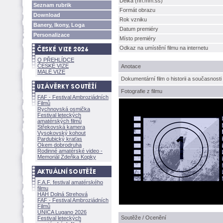
Délka (hh:mm:ss)
Seznam rubrik
Formát obrazu
Download
Rok vzniku
Banery, Ikony, Loga
Datum premiéry
Personalizace
Místo premiéry
Odkaz na umístění filmu na internetu
O PŘEHLÍDCE
ČESKÉ VIZE
Anotace
MALÉ VIZE
Dokumentární film o historii a současnost
Fotografie z filmu
FAF - Festival Ambroziádních
Filmů
Rychnovská osmička
Festival leteckých
amatérských filmů
Střekovská kamera
Vysokovský kohout
Pardubický kraťas
Okem dobrodruha
Rodinné amatérské video -
Memoriál Zdeňka Kopky
F.A.F. festival amatérského
filmu
HAH Dolná Strehov
FAF - Festival Ambroziádních
Filmů
UNICA Lugano 2026
Soutěže / Ocenění
Festival leteckých