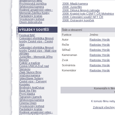
amatérských filmů
Rychnovská osmička
2008: Mladá kamera
Střekovská kamera
2008: Juniorfilm
Rodinné amatérské video -
2008: Dětská filmová zahrada
Memoriál Zdeňka Kopky
2008: Krajské kolo CSNFT ČR Mohelnice
Pardubický kraťas
2008: Celostátní soutěž NFT ČR
Vysokovský kohout
2008: Ostravský koníček
Okem dobrodruha
táb a obsazení
Funkce
Jméno
Festival BAF
Celostátní přehlídka filmové
Autor
Radoslav Horák
tvorby České vize - České
vize
Režie
Radoslav Horák
Celostátní přehlídka filmové
Střihač
Radoslav Horák
tvorby České vize - Malé vize
ARSfilm
Kameraman
Radoslav Horák
Juniorfilm - Memoriál Jiřího
Beneše
Zvuk
Radoslav Horák
Folklór a tradície
Scénárista
Radoslav Horák
Česká UNICA Zruč nad
Sázavou
Komentátor
Radoslav Horák
Zlaté Slunce Brno
Vrážská kamera
VideoStage Svitavy
České vize - Červený
Kostelec
Brněnský AntiOskar
Komentáře k fil
Book the Film
První klapka
Tatranský kamzík
Střekovská kamera
K tomuto filmu neb
Cinema Open
Vysokovský kohout
Zobrazit všechn
Pardubický kraťas
Rodinné amatérské video -