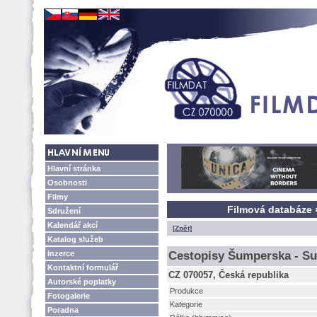
Hlavní stránka
Osobnosti
Filmy
Filmová databáze 
Sdružení
Kalendář akcí
[Zpět]
Katalog služeb
Inzerce
Cestopisy Šumperska - S
Kontaktní formulář
CZ 070057, Česká republika
Autorské poplatky
Produkce
Fotogalerie
Kategorie
Poradna