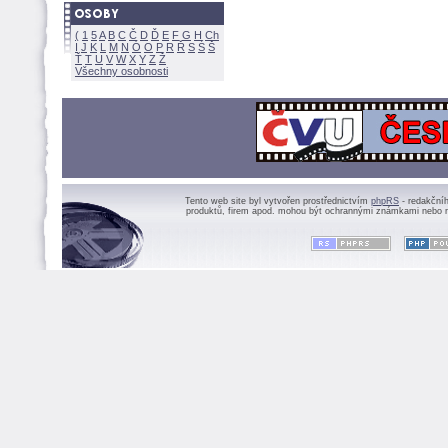
(
1
5
A
B
C
Č
D
Ď
E
F
G
H
Ch
I
J
K
L
M
N
Ó
O
P
R
Ř
S
Ś
Ť
T
U
V
W
X
Y
Z
Všechny osobnosti
Tento web site byl vytvořen prostřednictvím
phpRS
- redakční
produktů, firem apod. mohou být ochrannými známkami nebo r