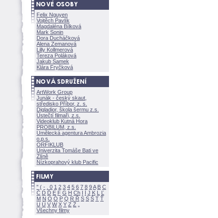
Felix Nguyen
Vojtěch Pavlík
Magdaléna Bílkov
Mark Sonin
Dora Ducháčkov
Alena Zemanov
Lilly Kollmerov
Tereza Polákov
Jakub Samek
Klára Fryčkov
ArtWork Group
Junák - český skaut,
středisko Příbor, z. s.
Digladior, škola šermu z.s.
Ústečtí filmaři, z.s.
Videoklub Kutná Hora
PROBILUM, z.s.
Umělecká agentura Ambrozia
o.p.s.
ORFIKLUB
Univerzita Tomáše Bati ve
Zlíně
Nízkoprahový klub Pacific
"
(
-
.
0
1
2
3
4
5
6
7
8
9
A
B
C
Č
D
Ď
E
F
G
H
Ch
I
Í
J
K
L
Ľ
M
N
O
Ó
P
Q
R
Ř
S
Ś
T
Ť
U
Ú
V
W
X
Y
Z
Všechny filmy