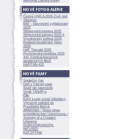
Memoriál Zdeňka Kopky
Česká UNICA 2026 Zruč nad
Sázavou
BAF - Slavnostní vyhlašování
2025
Střekovská kamera 2025
Střekovská kamera 2025 II
Vysokovský kohout 2025
Rodinné Amatérské Video
2025
HAF Tanvald 2025
Rychnovská osmička 2025
XXI. Festival leteckých
amatérských filmů
KAPITÁN KID
Společný čas
Deň v Čiernej vode
Snáď nie naposledy
Vznik TANAP-u
Ellie
Když kvete pcháč bělohlavý
Výtvarné setkání na
Prostřední Bečvě
ARMONÍA – Reise eines
schöpferisch
en Universums •
Journey of a Creative
Universe
DURCHDRUNGEN
·
INFUSED
KATOPTRIK