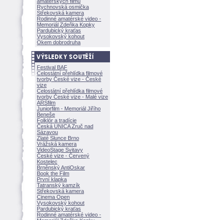
amatérských filmů
Rychnovská osmička
Střekovská kamera
Rodinné amatérské video -
Memoriál Zdeňka Kopky
Pardubický kraťas
Vysokovský kohout
Okem dobrodruha
Festival BAF
Celostátní přehlídka filmové
tvorby České vize - České
vize
Celostátní přehlídka filmové
tvorby České vize - Malé vize
ARSfilm
Juniorfilm - Memoriál Jiřího
Beneše
Folklór a tradície
Česká UNICA Zruč nad
Sázavou
Zlaté Slunce Brno
Vrážská kamera
VideoStage Svitavy
České vize - Červený
Kostelec
Brněnský AntiOskar
Book the Film
První klapka
Tatranský kamzík
Střekovská kamera
Cinema Open
Vysokovský kohout
Pardubický kraťas
Rodinné amatérské video -