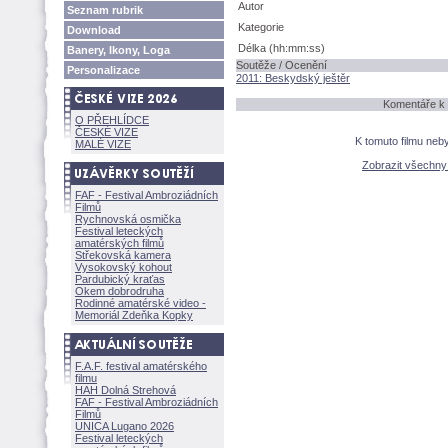
Autor
Seznam rubrik
Kategorie
Download
Délka (hh:mm:ss)
Banery, Ikony, Loga
Soutěže / Ocenění
Personalizace
2011: Beskydský ještěr
Komentáře k 
O PŘEHLÍDCE
ČESKÉ VIZE
K tomuto filmu neb
MALÉ VIZE
Zobrazit všechn
FAF - Festival Ambroziádních
Filmů
Rychnovská osmička
Festival leteckých
amatérských filmů
Střekovská kamera
Vysokovský kohout
Pardubický kraťas
Okem dobrodruha
Rodinné amatérské video -
Memoriál Zdeňka Kopky
F.A.F. festival amatérského
filmu
HAH Dolná Strehov
FAF - Festival Ambroziádních
Filmů
UNICA Lugano 2026
Festival leteckých