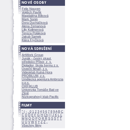
Felix Nguyen
Vojtěch Pavlík
Magdaléna Bílkov
Mark Sonin
Dora Ducháčkov
Alena Zemanov
Lilly Kollmerov
Tereza Polákov
Jakub Samek
Klára Fryčkov
ArtWork Group
Junák - český skaut,
středisko Příbor, z. s.
Digladior, škola šermu z.s.
Ústečtí filmaři, z.s.
Videoklub Kutná Hora
PROBILUM, z.s.
Umělecká agentura Ambrozia
o.p.s.
ORFIKLUB
Univerzita Tomáše Bati ve
Zlíně
Nízkoprahový klub Pacific
"
(
-
.
0
1
2
3
4
5
6
7
8
9
A
B
C
Č
D
Ď
E
F
G
H
Ch
I
Í
J
K
L
Ľ
M
N
O
Ó
P
Q
R
Ř
S
Ś
T
Ť
U
Ú
V
W
X
Y
Z
Všechny filmy