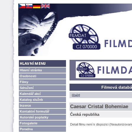
Hlavní stránka
Osobnosti
Filmy
Filmová databá
Sdružení
Kalendář akcí
[Zpět]
Katalog služeb
Inzerce
Caesar Cristal Bohemiae
Kontaktní formulář
Česká republika
Autorské poplatky
Fotogalerie
Detail filmu není k dispozici (Neautorizova
Poradna