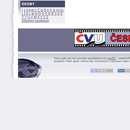
(
1
5
A
B
C
Č
D
Ď
E
F
G
H
Ch
I
J
K
L
M
N
Ó
O
P
R
Ř
S
Ś
Ť
T
U
V
W
X
Y
Z
Všechny osobnosti
Tento web site byl vytvořen prostřednictvím
phpRS
- redakční
produktů, firem apod. mohou být ochrannými známkami nebo r