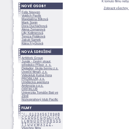
K tomuto filmu neb
Zobrazit všechny
Felix Nguyen
Vojtěch Pavlík
Magdaléna Bílkov
Mark Sonin
Dora Ducháčkov
Alena Zemanov
Lilly Kollmerov
Tereza Polákov
Jakub Samek
Klára Fryčkov
ArtWork Group
Junák - český skaut,
středisko Příbor, z. s.
Digladior, škola šermu z.s.
Ústečtí filmaři, z.s.
Videoklub Kutná Hora
PROBILUM, z.s.
Umělecká agentura
Ambrozia o.p.s.
ORFIKLUB
Univerzita Tomáše Bati ve
Zlíně
Nízkoprahový klub Pacific
"
(
-
.
0
1
2
3
4
5
6
7
8
9
A
B
C
Č
D
Ď
E
F
G
H
Ch
I
Í
J
K
L
Ľ
M
N
O
Ó
P
Q
R
Ř
S
Ś
T
Ť
U
Ú
V
W
X
Y
Z
Všechny filmy