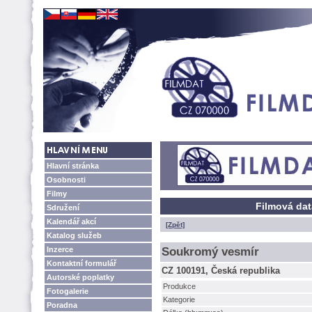
Hlavní stránka
Osobnosti
Filmy
Filmová dat
Sdružení
Kalendář akcí
[Zpět]
Katalog služeb
Inzerce
Soukromý vesmír
Kontaktní formulář
CZ 100191, Česká republika
Autorské poplatky
Produkce
Fotogalerie
Kategorie
Poradna