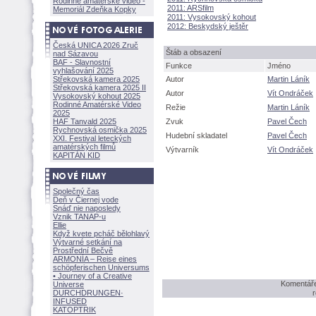
Rodinné amatérské video -
2011: ARSfilm
Memoriál Zdeňka Kopky
2011: Vysokovský kohout
2012: Beskydský ještěr
Česká UNICA 2026 Zruč
táb a obsazení
nad Sázavou
BAF - Slavnostní
Funkce
Jméno
vyhlašování 2025
Střekovská kamera 2025
Autor
Martin Láník
Střekovská kamera 2025 II
Autor
Vít Ondráček
Vysokovský kohout 2025
Rodinné Amatérské Video
Režie
Martin Láník
2025
HAF Tanvald 2025
Zvuk
Pavel Čech
Rychnovská osmička 2025
Hudební skladatel
Pavel Čech
XXI. Festival leteckých
amatérských filmů
Výtvarník
Vít Ondráček
KAPITÁN KID
Společný čas
Deň v Čiernej vode
Snáď nie naposledy
Vznik TANAP-u
Ellie
Když kvete pcháč bělohlavý
Výtvarné setkání na
Prostřední Bečvě
ARMONÍA – Reise eines
schöpferisch
en Universums
• Journey of a Creative
Komentáře
Universe
DURCHDRUNGEN
·
r
INFUSED
KATOPTRIK