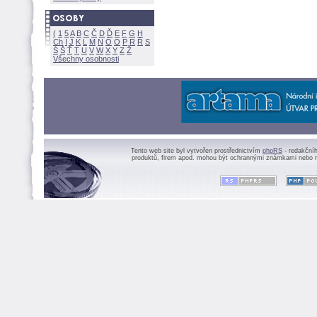
(
1
5
A
B
C
Č
D
Ď
E
F
G
H
Ch
I
J
K
L
M
N
Ó
O
P
R
Ř
S
Ś
Ť
T
U
V
W
X
Y
Z
Všechny osobnosti
Tento web site byl vytvořen prostřednictvím
phpRS
- redakční
produktů, firem apod. mohou být ochrannými známkami nebo r