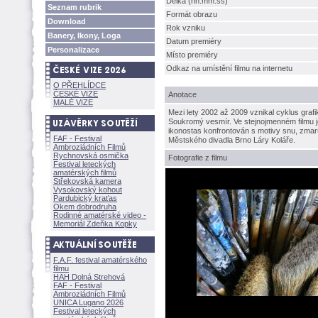
Délka (hh:mm:ss)
Seznam rubrik
Formát obrazu
Download
Rok vzniku
Banery, Ikony, Loga
Datum premiéry
Personalizace
Místo premiéry
Odkaz na umístění filmu na internetu
O PŘEHLÍDCE
ČESKÉ VIZE
Anotace
MALÉ VIZE
Mezi lety 2002 až 2009 vznikal cyklus graf
Soukromý vesmír. Ve stejnojmenném filmu je 
ikonostas konfrontován s motivy snu, zma
FAF - Festival
Městského divadla Brno Láry Koláře.
Ambroziádních Filmů
Rychnovská osmička
Fotografie z filmu
Festival leteckých
amatérských filmů
Střekovská kamera
Vysokovský kohout
Pardubický kraťas
Okem dobrodruha
Rodinné amatérské video -
Memoriál Zdeňka Kopky
F.A.F. festival amatérského
filmu
HAH Dolná Strehov
FAF - Festival
Ambroziádních Filmů
UNICA Lugano 2026
Festival leteckých