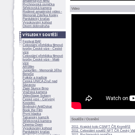
amatérských filmů
Rychnovská osmička
Střekovská kamera
Video
Rodinné amatérské video -
Memoriál Zdeňka Kopky
Pardubický kraťas
Vysokovský kohout
Okem dobrodruha
Festival BAF
Celostátní přehlídka filmové
tvorby České vize - České
vize
Celostátní přehlídka filmové
tvorby České vize - Malé
vize
ARSfilm
Juniorfilm - Memoriál Jiřího
Beneše
Folklór a tradície
Česká UNICA Zruč nad
Sázavou
Zlaté Slunce Brno
Vrážská kamera
VideoStage Svitavy
České vize - Červený
Kostelec
Brněnský AntiOskar
Book the Film
První klapka
Tatranský kamzík
Soutěže / Ocenění
Střekovská kamera
Cinema Open
2011: Krajské kolo CSNFT ČR Kroměříž
Vysokovský kohout
2011: Celostátní soutěž NFT ČR Český Vi
Pardubický kraťas
2011: Rychnovská osmička